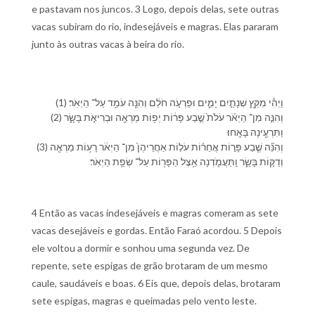
e pastavam nos juncos. 3 Logo, depois delas, sete outras
vacas subiram do rio, indesejáveis e magras. Elas pararam
junto às outras vacas à beira do rio.
(1) וַ⁠יְהִ֕י מִ⁠קֵּ֖ץ שְׁנָתַ֣יִם יָמִ֑ים וּ⁠פַרְעֹ֣ה חֹלֵ֔ם וְ⁠הִנֵּ֖ה עֹמֵ֥ד עַל־ הַ⁠יְאֹֽר׃
(2) וְ⁠הִנֵּ֣ה מִן־ הַ⁠יְאֹ֗ר עֹלֹת֙ שֶׁ֣בַע פָּר֔וֹת יְפ֥וֹת מַרְאֶ֖ה וּ⁠בְרִיאֹ֣ת בָּשָׂ֑ר
וַ⁠תִּרְעֶ֖ינָה בָּ⁠אָֽחוּ׃
(3) וְ⁠הִנֵּ֞ה שֶׁ֧בַע פָּר֣וֹת אֲחֵר֗וֹת עֹל֤וֹת אַחֲרֵי⁠הֶן֙ מִן־ הַ⁠יְאֹ֔ר רָע֥וֹת מַרְאֶ֖ה
וְ⁠דַקּ֣וֹת בָּשָׂ֑ר וַֽ⁠תַּעֲמֹ֛דְנָה אֵ֥צֶל הַ⁠פָּר֖וֹת עַל־ שְׂפַ֥ת הַ⁠יְאֹֽר׃
4 Então as vacas indesejáveis e magras comeram as sete
vacas desejáveis e gordas. Então Faraó acordou. 5 Depois
ele voltou a dormir e sonhou uma segunda vez. De
repente, sete espigas de grão brotaram de um mesmo
caule, saudáveis e boas. 6 Eis que, depois delas, brotaram
sete espigas, magras e queimadas pelo vento leste.