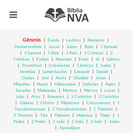
Gênesis
|
Êxodo
|
Levítico
|
Números
|
Deuteronômio
|
Josué
|
Juízes
|
Rute
|
1 Samuel
|
2 Samuel
|
1 Reis
|
2 Reis
|
1 Crônicas
|
2
Crônicas
|
Esdras
|
Neemias
|
Ester
|
Jó
|
Salmos
|
Provérbios
|
Eclesiastes
|
Cânticos
|
Isaías
|
Jeremias
|
Lamentações
|
Ezequiel
|
Daniel
|
Oséias
|
Joel
|
Amós
|
Obadias
|
Jonas
|
Miquéias
|
Naum
|
Habacuque
|
Sofonias
|
Ageu
|
Zacarias
|
Malaquias
|
Mateus
|
Marcos
|
Lucas
|
João
|
Atos
|
Romanos
|
1 Coríntios
|
2 Coríntios
|
Gálatas
|
Efésios
|
Filipenses
|
Colossenses
|
1
Tessalonicenses
|
2 Tessalonicenses
|
1 Timóteo
|
2 Timóteo
|
Tito
|
Filemom
|
Hebreus
|
Tiago
|
1
Pedro
|
2 Pedro
|
1 João
|
2 João
|
3 João
|
Judas
|
Apocalipse