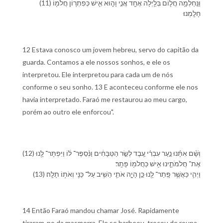
(11) וַ⁠נַּֽחַלְמָ֥⁠ה חֲל֛וֹם בְּ⁠לַ֥יְלָה אֶחָ֖ד אֲנִ֣י וָ⁠ה֑וּא אִ֛ישׁ כְּ⁠פִתְר֥וֹן חֲלֹמ֖⁠וֹ
חָלָֽמְנוּ׃
12 Estava conosco um jovem hebreu, servo do capitão da
guarda. Contamos a ele nossos sonhos, e ele os
interpretou. Ele interpretou para cada um de nós
conforme o seu sonho. 13 E aconteceu conforme ele nos
havia interpretado. Faraó me restaurou ao meu cargo,
porém ao outro ele enforcou".
(12) וְ⁠שָׁ֨ם אִתָּ֜⁠נוּ נַ֣עַר עִבְרִ֗י עֶ֚בֶד לְ⁠שַׂ֣ר הַ⁠טַּבָּחִ֔ים וַ⁠נְּ֨סַפֶּר־ ל֔⁠וֹ וַ⁠יִּפְתָּר־ לָ֖⁠נוּ
אֶת־ חֲלֹמֹתֵ֑י⁠נוּ אִ֥ישׁ כַּ⁠חֲלֹמ֖⁠וֹ פָּתָֽר׃
(13) וַ⁠יְהִ֛י כַּ⁠אֲשֶׁ֥ר פָּֽתַר־ לָ֖⁠נוּ כֵּ֣ן הָיָ֑ה אֹתִ֛⁠י הֵשִׁ֥יב עַל־ כַּנִּ֖⁠י וְ⁠אֹת֥⁠וֹ תָלָֽה׃
14 Então Faraó mandou chamar José. Rapidamente
tiraram-no da masmorra. Ele se barbeou, trocou de roupa