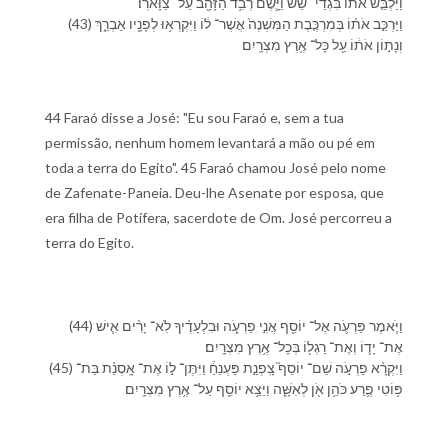
וַ⁠יַּלְבֵּ֤שׁ אֹת⁠וֹ֙ בִּגְדֵי־ שֵׁ֔שׁ וַ⁠יָּ֛שֶׂם רְבִ֥ד הַ⁠זָּהָ֖ב עַל־ צַוָּארֽ⁠וֹ׃
(43) וַ⁠יַּרְכֵּ֣ב אֹת֗⁠וֹ בְּ⁠מִרְכֶּ֤בֶת הַ⁠מִּשְׁנֶה֙ אֲשֶׁר־ ל֔⁠וֹ וַ⁠יִּקְרְא֥וּ לְ⁠פָנָ֖י⁠ו אַבְרֵ֑ךְ
וְ⁠נָת֣וֹן אֹת֔⁠וֹ עַ֖ל כָּל־ אֶ֥רֶץ מִצְרָֽיִם׃
44 Faraó disse a José: "Eu sou Faraó e, sem a tua
permissão, nenhum homem levantará a mão ou pé em
toda a terra do Egito". 45 Faraó chamou José pelo nome
de Zafenate-Paneia. Deu-lhe Asenate por esposa, que
era filha de Potífera, sacerdote de Om. José percorreu a
terra do Egito.
(44) וַ⁠יֹּ֧אמֶר פַּרְעֹ֛ה אֶל־ יוֹסֵ֖ף אֲנִ֣י פַרְעֹ֑ה וּ⁠בִלְעָדֶ֗י⁠ךָ לֹֽא־ יָרִ֨ים אִ֧ישׁ
אֶת־ יָד֛⁠וֹ וְ⁠אֶת־ רַגְל֖⁠וֹ בְּ⁠כָל־ אֶ֥רֶץ מִצְרָֽיִם׃
(45) וַ⁠יִּקְרָ֨א פַרְעֹ֣ה שֵׁם־ יוֹסֵף֮ צָֽפְנַ֣ת פַּעְנֵחַ֒ וַ⁠יִּתֶּן־ ל֣⁠וֹ אֶת־ אָֽסְנַ֗ת בַּת־
פּ֥וֹטִי פֶ֛רַע כֹּהֵ֥ן אֹ֖ן לְ⁠אִשָּׁ֑ה וַ⁠יֵּצֵ֥א יוֹסֵ֖ף עַל־ אֶ֥רֶץ מִצְרָֽיִם׃