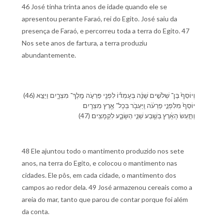
46 José tinha trinta anos de idade quando ele se
apresentou perante Faraó, rei do Egito. José saiu da
presença de Faraó, e percorreu toda a terra do Egito. 47
Nos sete anos de fartura, a terra produziu
abundantemente.
(46) וְ⁠יוֹסֵף֙ בֶּן־ שְׁלֹשִׁ֣ים שָׁנָ֔ה בְּ⁠עָמְד֕⁠וֹ לִ⁠פְנֵ֖י פַּרְעֹ֣ה מֶֽלֶךְ־ מִצְרָ֑יִם וַ⁠יֵּצֵ֤א
יוֹסֵף֙ מִ⁠לִּ⁠פְנֵ֣י פַרְעֹ֔ה וַֽ⁠יַּעְבֹ֖ר בְּ⁠כָל־ אֶ֥רֶץ מִצְרָֽיִם׃
(47) וַ⁠תַּ֣עַשׂ הָ⁠אָ֔רֶץ בְּ⁠שֶׁ֖בַע שְׁנֵ֣י הַ⁠שָּׂבָ֑ע לִ⁠קְמָצִֽים׃
48 Ele ajuntou todo o mantimento produzido nos sete
anos, na terra do Egito, e colocou o mantimento nas
cidades. Ele pôs, em cada cidade, o mantimento dos
campos ao redor dela. 49 José armazenou cereais como a
areia do mar, tanto que parou de contar porque foi além
da conta.