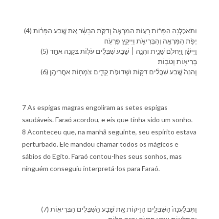
(4) וַ⁠תֹּאכַ֣לְנָה הַ⁠פָּר֗וֹת רָע֤וֹת הַ⁠מַּרְאֶה֙ וְ⁠דַקֹּ֣ת הַ⁠בָּשָׂ֔ר אֵ֚ת שֶׁ֣בַע הַ⁠פָּר֔וֹת
יְפֹ֥ת הַ⁠מַּרְאֶ֖ה וְ⁠הַ⁠בְּרִיאֹ֑ת וַ⁠יִּיקַ֖ץ פַּרְעֹֽה׃
(5) וַ⁠יִּישָׁ֕ן וַֽ⁠יַּחֲלֹ֖ם שֵׁנִ֑ית וְ⁠הִנֵּ֣ה ׀ שֶׁ֣בַע שִׁבֳּלִ֗ים עֹל֛וֹת בְּ⁠קָנֶ֥ה אֶחָ֖ד
בְּרִיא֥וֹת וְ⁠טֹבֽוֹת׃
(6) וְ⁠הִנֵּה֙ שֶׁ֣בַע שִׁבֳּלִ֔ים דַּקּ֖וֹת וּ⁠שְׁדוּפֹ֣ת קָדִ֑ים צֹמְח֖וֹת אַחֲרֵי⁠הֶֽן׃
7 As espigas magras engoliram as setes espigas
saudáveis. Faraó acordou, e eis que tinha sido um sonho.
8 Aconteceu que, na manhã seguinte, seu espírito estava
perturbado. Ele mandou chamar todos os mágicos e
sábios do Egito. Faraó contou-lhes seus sonhos, mas
ninguém conseguiu interpretá-los para Faraó.
(7) וַ⁠תִּבְלַ֨עְנָה֙ הַ⁠שִּׁבֳּלִ֣ים הַ⁠דַּקּ֔וֹת אֵ֚ת שֶׁ֣בַע הַֽ⁠שִּׁבֳּלִ֔ים הַ⁠בְּרִיא֖וֹת