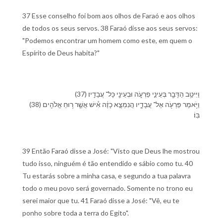
37 Esse conselho foi bom aos olhos de Faraó e aos olhos
de todos os seus servos. 38 Faraó disse aos seus servos:
"Podemos encontrar um homem como este, em quem o
Espírito de Deus habita?"
(37) וַ⁠יִּיטַ֥ב הַ⁠דָּבָ֖ר בְּ⁠עֵינֵ֣י פַרְעֹ֑ה וּ⁠בְ⁠עֵינֵ֖י כָּל־ עֲבָדָֽי⁠ו׃
(38) וַ⁠יֹּ֥אמֶר פַּרְעֹ֖ה אֶל־ עֲבָדָ֑י⁠ו הֲ⁠נִמְצָ֣א כָ⁠זֶ֔ה אִ֕ישׁ אֲשֶׁ֛ר ר֥וּחַ אֱלֹהִ֖ים
בּֽ⁠וֹ׃
39 Então Faraó disse a José: "Visto que Deus lhe mostrou
tudo isso, ninguém é tão entendido e sábio como tu. 40
Tu estarás sobre a minha casa, e segundo a tua palavra
todo o meu povo será governado. Somente no trono eu
serei maior que tu. 41 Faraó disse a José: "Vê, eu te
ponho sobre toda a terra do Egito".