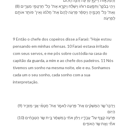
וְ⁠הַ⁠מְּלֵא֑וֹת וַ⁠יִּיקַ֥ץ פַּרְעֹ֖ה וְ⁠הִנֵּ֥ה חֲלֽוֹם׃
(8) וַ⁠יְהִ֤י בַ⁠בֹּ֨קֶר֙ וַ⁠תִּפָּ֣עֶם רוּח֔⁠וֹ וַ⁠יִּשְׁלַ֗ח וַ⁠יִּקְרָ֛א אֶת־ כָּל־ חַרְטֻמֵּ֥י מִצְרַ֖יִם
וְ⁠אֶת־ כָּל־ חֲכָמֶ֑י⁠הָ וַ⁠יְסַפֵּ֨ר פַּרְעֹ֤ה לָ⁠הֶם֙ אֶת־ חֲלֹמ֔⁠וֹ וְ⁠אֵין־ פּוֹתֵ֥ר אוֹתָ֖⁠ם
לְ⁠פַרְעֹֽה׃
9 Então o chefe dos copeiros disse a Faraó: "Hoje estou
pensando em minhas ofensas. 10 Faraó estava irritado
com seus servos, e me pôs sobre custódia na casa do
capitão da guarda, a mim e ao chefe dos padeiros. 11 Nós
tivemos um sonho na mesma noite, ele e eu. Sonhamos
cada um o seu sonho, cada sonho com a sua
interpretação.
(9) וַ⁠יְדַבֵּר֙ שַׂ֣ר הַ⁠מַּשְׁקִ֔ים אֶת־ פַּרְעֹ֖ה לֵ⁠אמֹ֑ר אֶת־ חֲטָאַ֕⁠י אֲנִ֖י מַזְכִּ֥יר
הַ⁠יּֽוֹם׃
(10) פַּרְעֹ֖ה קָצַ֣ף עַל־ עֲבָדָ֑י⁠ו וַ⁠יִּתֵּ֨ן אֹתִ֜⁠י בְּ⁠מִשְׁמַ֗ר בֵּ֚ית שַׂ֣ר הַ⁠טַּבָּחִ֔ים
אֹתִ֕⁠י וְ⁠אֵ֖ת שַׂ֥ר הָ⁠אֹפִֽים׃