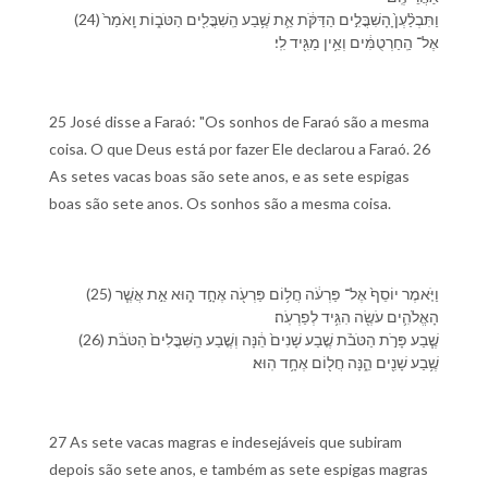
(24) וַ⁠תִּבְלַ֨עְןָ֙ הָ⁠שִׁבֳּלִ֣ים הַ⁠דַּקֹּ֔ת אֵ֛ת שֶׁ֥בַע הַֽ⁠שִׁבֳּלִ֖ים הַ⁠טֹּב֑וֹת וָֽ⁠אֹמַר֙
אֶל־ הַֽ⁠חַרְטֻמִּ֔ים וְ⁠אֵ֥ין מַגִּ֖יד לִֽ⁠י׃
25 José disse a Faraó: "Os sonhos de Faraó são a mesma
coisa. O que Deus está por fazer Ele declarou a Faraó. 26
As setes vacas boas são sete anos, e as sete espigas
boas são sete anos. Os sonhos são a mesma coisa.
(25) וַ⁠יֹּ֤אמֶר יוֹסֵף֙ אֶל־ פַּרְעֹ֔ה חֲל֥וֹם פַּרְעֹ֖ה אֶחָ֣ד ה֑וּא אֵ֣ת אֲשֶׁ֧ר
הָ⁠אֱלֹהִ֛ים עֹשֶׂ֖ה הִגִּ֥יד לְ⁠פַרְעֹֽה׃
(26) שֶׁ֧בַע פָּרֹ֣ת הַ⁠טֹּבֹ֗ת שֶׁ֤בַע שָׁנִים֙ הֵ֔נָּה וְ⁠שֶׁ֤בַע הַֽ⁠שִּׁבֳּלִים֙ הַ⁠טֹּבֹ֔ת
שֶׁ֥בַע שָׁנִ֖ים הֵ֑נָּה חֲל֖וֹם אֶחָ֥ד הֽוּא׃
27 As sete vacas magras e indesejáveis que subiram
depois são sete anos, e também as sete espigas magras