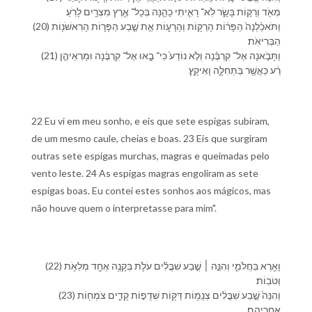
מְאֹ֖ד וְ⁠רַקּ֣וֹת בָּשָׂ֑ר לֹֽא־ רָאִ֧יתִי כָ⁠הֵ֛נָּה בְּ⁠כָל־ אֶ֥רֶץ מִצְרַ֖יִם לָ⁠רֹֽעַ׃
(20) וַ⁠תֹּאכַ֨לְנָה֙ הַ⁠פָּר֔וֹת הָ⁠רַקּ֖וֹת וְ⁠הָ⁠רָע֑וֹת אֵ֣ת שֶׁ֧בַע הַ⁠פָּר֛וֹת הָ⁠רִאשֹׁנ֖וֹת
הַ⁠בְּרִיאֹֽת׃
(21) וַ⁠תָּבֹ֣אנָה אֶל־ קִרְבֶּ֗⁠נָה וְ⁠לֹ֤א נוֹדַע֙ כִּי־ בָ֣אוּ אֶל־ קִרְבֶּ֔⁠נָה וּ⁠מַרְאֵי⁠הֶ֣ן
רַ֔ע כַּ⁠אֲשֶׁ֖ר בַּ⁠תְּחִלָּ֑ה וָ⁠אִיקָֽץ׃
22 Eu vi em meu sonho, e eis que sete espigas subiram,
de um mesmo caule, cheias e boas. 23 Eis que surgiram
outras sete espigas murchas, magras e queimadas pelo
vento leste. 24 As espigas magras engoliram as sete
espigas boas. Eu contei estes sonhos aos mágicos, mas
não houve quem o interpretasse para mim".
(22) וָ⁠אֵ֖רֶא בַּ⁠חֲלֹמִ֑⁠י וְ⁠הִנֵּ֣ה ׀ שֶׁ֣בַע שִׁבֳּלִ֗ים עֹלֹ֛ת בְּ⁠קָנֶ֥ה אֶחָ֖ד מְלֵאֹ֥ת
וְ⁠טֹבֽוֹת׃
(23) וְ⁠הִנֵּה֙ שֶׁ֣בַע שִׁבֳּלִ֔ים צְנֻמ֥וֹת דַּקּ֖וֹת שְׁדֻפ֣וֹת קָדִ֑ים צֹמְח֖וֹת
אַחֲרֵי⁠הֶֽם׃