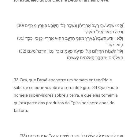
(30) וְ֠⁠קָמוּ שֶׁ֜בַע שְׁנֵ֤י רָעָב֙ אַחֲרֵי⁠הֶ֔ן וְ⁠נִשְׁכַּ֥ח כָּל־ הַ⁠שָּׂבָ֖ע בְּ⁠אֶ֣רֶץ מִצְרָ֑יִם
וְ⁠כִלָּ֥ה הָ⁠רָעָ֖ב אֶת־ הָ⁠אָֽרֶץ׃
(31) וְ⁠לֹֽא־ יִוָּדַ֤ע הַ⁠שָּׂבָע֙ בָּ⁠אָ֔רֶץ מִ⁠פְּנֵ֛י הָ⁠רָעָ֥ב הַ⁠ה֖וּא אַחֲרֵי־ כֵ֑ן כִּֽי־ כָבֵ֥ד
ה֖וּא מְאֹֽד׃
(32) וְ⁠עַ֨ל הִשָּׁנ֧וֹת הַ⁠חֲל֛וֹם אֶל־ פַּרְעֹ֖ה פַּעֲמָ֑יִם כִּֽי־ נָכ֤וֹן הַ⁠דָּבָר֙ מֵ⁠עִ֣ם
הָ⁠אֱלֹהִ֔ים וּ⁠מְמַהֵ֥ר הָ⁠אֱלֹהִ֖ים לַ⁠עֲשֹׂתֽ⁠וֹ׃
33 Ora, que Faraó encontre um homem entendido e
sábio, e coloque-o sobre a terra do Egito. 34 Que Faraó
nomeie supervisores sobre a terra, e que eles tomem a
quinta parte dos produtos do Egito nos sete anos de
fartura.
(33) וְ⁠עַתָּה֙ יֵרֶ֣א פַרְעֹ֔ה אִ֖ישׁ נָב֣וֹן וְ⁠חָכָ֑ם וִ⁠ישִׁיתֵ֖⁠הוּ עַל־ אֶ֥רֶץ מִצְרָֽיִם׃