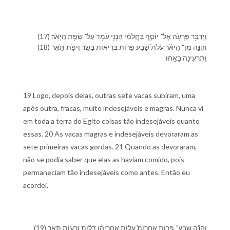
(17) וַ⁠יְדַבֵּ֥ר פַּרְעֹ֖ה אֶל־ יוֹסֵ֑ף בַּ⁠חֲלֹמִ֕⁠י הִנְ⁠נִ֥י עֹמֵ֖ד עַל־ שְׂפַ֥ת הַ⁠יְאֹֽר׃
(18) וְ⁠הִנֵּ֣ה מִן־ הַ⁠יְאֹ֗ר עֹלֹת֙ שֶׁ֣בַע פָּר֔וֹת בְּרִיא֥וֹת בָּשָׂ֖ר וִ⁠יפֹ֣ת תֹּ֑אַר
וַ⁠תִּרְעֶ֖ינָה בָּ⁠אָֽחוּ׃
19 Logo, depois delas, outras sete vacas subiram, uma
após outra, fracas, muito indesejáveis e magras. Nunca vi
em toda a terra do Egito coisas tão indesejáveis quanto
essas. 20 As vacas magras e indesejáveis devoraram as
sete primeiras vacas gordas. 21 Quando as devoraram,
não se podia saber que elas as haviam comido, pois
permaneciam tão indesejáveis como antes. Então eu
acordei.
(19) וְ⁠הִנֵּ֞ה שֶֽׁבַע־ פָּר֤וֹת אֲחֵרוֹת֙ עֹל֣וֹת אַחֲרֵי⁠הֶ֔ן דַּלּ֨וֹת וְ⁠רָע֥וֹת תֹּ֛אַר