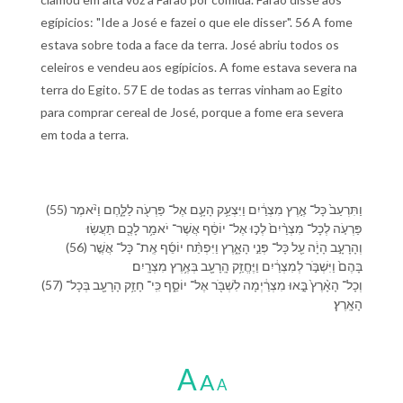
egípicios: "Ide a José e fazei o que ele disser". 56 A fome
estava sobre toda a face da terra. José abriu todos os
celeiros e vendeu aos egípicios. A fome estava severa na
terra do Egito. 57 E de todas as terras vinham ao Egito
para comprar cereal de José, porque a fome era severa
em toda a terra.
(55) וַ⁠תִּרְעַב֙ כָּל־ אֶ֣רֶץ מִצְרַ֔יִם וַ⁠יִּצְעַ֥ק הָ⁠עָ֛ם אֶל־ פַּרְעֹ֖ה לַ⁠לָּ֑חֶם וַ⁠יֹּ֨אמֶר
פַּרְעֹ֤ה לְ⁠כָל־ מִצְרַ֨יִם֙ לְכ֣וּ אֶל־ יוֹסֵ֔ף אֲשֶׁר־ יֹאמַ֥ר לָ⁠כֶ֖ם תַּעֲשֽׂוּ׃
(56) וְ⁠הָ⁠רָעָ֣ב הָיָ֔ה עַ֖ל כָּל־ פְּנֵ֣י הָ⁠אָ֑רֶץ וַ⁠יִּפְתַּ֨ח יוֹסֵ֜ף אֶֽת־ כָּל־ אֲשֶׁ֤ר
בָּ⁠הֶם֙ וַ⁠יִּשְׁבֹּ֣ר לְ⁠מִצְרַ֔יִם וַ⁠יֶּחֱזַ֥ק הָֽ⁠רָעָ֖ב בְּ⁠אֶ֥רֶץ מִצְרָֽיִם׃
(57) וְ⁠כָל־ הָ⁠אָ֨רֶץ֙ בָּ֣אוּ מִצְרַ֔יְמָ⁠ה לִ⁠שְׁבֹּ֖ר אֶל־ יוֹסֵ֑ף כִּֽי־ חָזַ֥ק הָ⁠רָעָ֖ב בְּ⁠כָל־
הָ⁠אָֽרֶץ׃
A
A
A