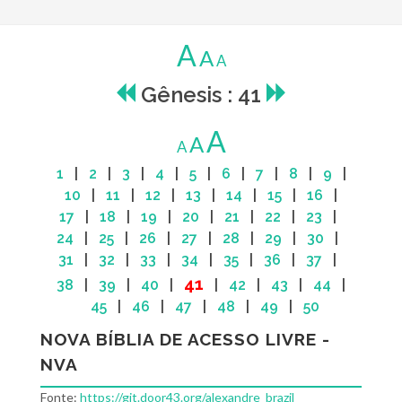
A
A
A
Gênesis : 41
A
A
A
1
|
2
|
3
|
4
|
5
|
6
|
7
|
8
|
9
|
10
|
11
|
12
|
13
|
14
|
15
|
16
|
17
|
18
|
19
|
20
|
21
|
22
|
23
|
24
|
25
|
26
|
27
|
28
|
29
|
30
|
31
|
32
|
33
|
34
|
35
|
36
|
37
|
41
38
|
39
|
40
|
|
42
|
43
|
44
|
45
|
46
|
47
|
48
|
49
|
50
NOVA BÍBLIA DE ACESSO LIVRE -
NVA
Fonte:
https://git.door43.org/alexandre_brazil