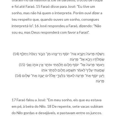
e foi até Faraó. 15 Faraó disse para José: "Eu tive um
sonho, mas não há quem o interprete. Porém ouvi dizer a
teu respeito que, quando ouves um sonho, consegues
interpretá-lo". 16 José respondeu a Faraó, dizendo: "Não
sou eu, mas Deus responderá com favor a Faraó".
(14) וַ⁠יִּשְׁלַ֤ח פַּרְעֹה֙ וַ⁠יִּקְרָ֣א אֶת־ יוֹסֵ֔ף וַ⁠יְרִיצֻ֖⁠הוּ מִן־ הַ⁠בּ֑וֹר וַ⁠יְגַלַּח֙ וַ⁠יְחַלֵּ֣ף
שִׂמְלֹתָ֔י⁠ו וַ⁠יָּבֹ֖א אֶל־ פַּרְעֹֽה׃
(15) וַ⁠יֹּ֤אמֶר פַּרְעֹה֙ אֶל־ יוֹסֵ֔ף חֲל֣וֹם חָלַ֔מְתִּי וּ⁠פֹתֵ֖ר אֵ֣ין אֹת֑⁠וֹ וַ⁠אֲנִ֗י
שָׁמַ֤עְתִּי עָלֶ֨י⁠ךָ֙ לֵ⁠אמֹ֔ר תִּשְׁמַ֥ע חֲל֖וֹם לִ⁠פְתֹּ֥ר אֹתֽ⁠וֹ׃
(16) וַ⁠יַּ֨עַן יוֹסֵ֧ף אֶת־ פַּרְעֹ֛ה לֵ⁠אמֹ֖ר בִּלְעָדָ֑⁠י אֱלֹהִ֕ים יַעֲנֶ֖ה אֶת־ שְׁל֥וֹם
פַּרְעֹֽה׃
17 Faraó falou a José: "Em meu sonho, eis que eu estava
em pé, à beira do Nilo. 18 De repente, sete vacas subiram
do Nilo gordas e desejáveis, e pastavam entre os juncos.