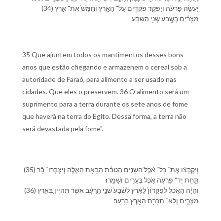
(34) יַעֲשֶׂ֣ה פַרְעֹ֔ה וְ⁠יַפְקֵ֥ד פְּקִדִ֖ים עַל־ הָ⁠אָ֑רֶץ וְ⁠חִמֵּשׁ֙ אֶת־ אֶ֣רֶץ
מִצְרַ֔יִם בְּ⁠שֶׁ֖בַע שְׁנֵ֥י הַ⁠שָּׂבָֽע׃
35 Que ajuntem todos os mantimentos desses bons
anos que estão chegando e armazenem o cereal sob a
autoridade de Faraó, para alimento a ser usado nas
cidades. Que eles o preservem. 36 O alimento será um
suprimento para a terra durante os sete anos de fome
que haverá na terra do Egito. Dessa forma, a terra não
será devastada pela fome".
(35) וְ⁠יִקְבְּצ֗וּ אֶת־ כָּל־ אֹ֨כֶל֙ הַ⁠שָּׁנִ֣ים הַ⁠טֹּבֹ֔ת הַ⁠בָּאֹ֖ת הָ⁠אֵ֑לֶּה וְ⁠יִצְבְּרוּ־ בָ֞ר
תַּ֧חַת יַד־ פַּרְעֹ֛ה אֹ֥כֶל בֶּ⁠עָרִ֖ים וְ⁠שָׁמָֽרוּ׃
(36) וְ⁠הָיָ֨ה הָ⁠אֹ֤כֶל לְ⁠פִקָּדוֹן֙ לָ⁠אָ֔רֶץ לְ⁠שֶׁ֨בַע֙ שְׁנֵ֣י הָ⁠רָעָ֔ב אֲשֶׁ֥ר תִּהְיֶ֖יןָ בְּ⁠אֶ֣רֶץ
מִצְרָ֑יִם וְ⁠לֹֽא־ תִכָּרֵ֥ת הָ⁠אָ֖רֶץ בָּ⁠רָעָֽב׃