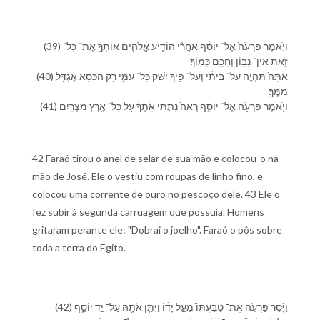
(39) וַ⁠יֹּ֤אמֶר פַּרְעֹה֙ אֶל־ יוֹסֵ֔ף אַחֲרֵ֨י הוֹדִ֧יעַ אֱלֹהִ֛ים אוֹתְ⁠ךָ֖ אֶת־ כָּל־
זֹ֑את אֵין־ נָב֥וֹן וְ⁠חָכָ֖ם כָּמֽוֹ⁠ךָ׃
(40) אַתָּה֙ תִּהְיֶ֣ה עַל־ בֵּיתִ֔⁠י וְ⁠עַל־ פִּ֖י⁠ךָ יִשַּׁ֣ק כָּל־ עַמִּ֑⁠י רַ֥ק הַ⁠כִּסֵּ֖א אֶגְדַּ֥ל
מִמֶּֽ⁠ךָּ׃
(41) וַ⁠יֹּ֥אמֶר פַּרְעֹ֖ה אֶל־ יוֹסֵ֑ף רְאֵה֙ נָתַ֣תִּי אֹֽתְ⁠ךָ֔ עַ֖ל כָּל־ אֶ֥רֶץ מִצְרָֽיִם׃
42 Faraó tirou o anel de selar de sua mão e colocou-o na
mão de José. Ele o vestiu com roupas de linho fino, e
colocou uma corrente de ouro no pescoço dele. 43 Ele o
fez subir à segunda carruagem que possuía. Homens
gritaram perante ele: "Dobrai o joelho". Faraó o pôs sobre
toda a terra do Egito.
(42) וַ⁠יָּ֨סַר פַּרְעֹ֤ה אֶת־ טַבַּעְתּ⁠וֹ֙ מֵ⁠עַ֣ל יָד֔⁠וֹ וַ⁠יִּתֵּ֥ן אֹתָ֖⁠הּ עַל־ יַ֣ד יוֹסֵ֑ף