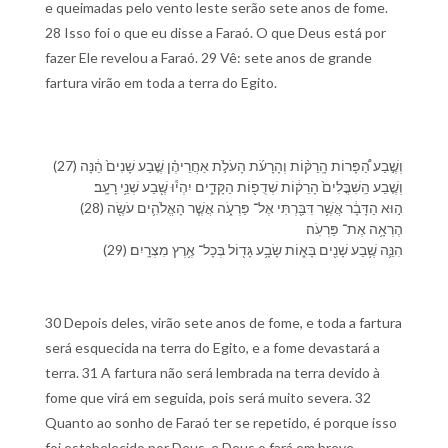
e queimadas pelo vento leste serão sete anos de fome.
28 Isso foi o que eu disse a Faraó. O que Deus está por
fazer Ele revelou a Faraó. 29 Vê: sete anos de grande
fartura virão em toda a terra do Egito.
(27) וְ⁠שֶׁ֣בַע הַ֠⁠פָּרוֹת הָֽ⁠רַקּ֨וֹת וְ⁠הָ⁠רָעֹ֜ת הָ⁠עֹלֹ֣ת אַחֲרֵי⁠הֶ֗ן שֶׁ֤בַע שָׁנִים֙ הֵ֔נָּה
וְ⁠שֶׁ֤בַע הַֽ⁠שִׁבֳּלִים֙ הָ⁠רֵק֔וֹת שְׁדֻפ֖וֹת הַ⁠קָּדִ֑ים יִהְי֕וּ שֶׁ֖בַע שְׁנֵ֥י רָעָֽב׃
(28) ה֣וּא הַ⁠דָּבָ֔ר אֲשֶׁ֥ר דִּבַּ֖רְתִּי אֶל־ פַּרְעֹ֑ה אֲשֶׁ֧ר הָ⁠אֱלֹהִ֛ים עֹשֶׂ֖ה
הֶרְאָ֥ה אֶת־ פַּרְעֹֽה׃
(29) הִנֵּ֛ה שֶׁ֥בַע שָׁנִ֖ים בָּא֑וֹת שָׂבָ֥ע גָּד֖וֹל בְּ⁠כָל־ אֶ֥רֶץ מִצְרָֽיִם׃
30 Depois deles, virão sete anos de fome, e toda a fartura
será esquecida na terra do Egito, e a fome devastará a
terra. 31 A fartura não será lembrada na terra devido à
fome que virá em seguida, pois será muito severa. 32
Quanto ao sonho de Faraó ter se repetido, é porque isso
foi estabelecido por Deus, e Deus o fará em breve.