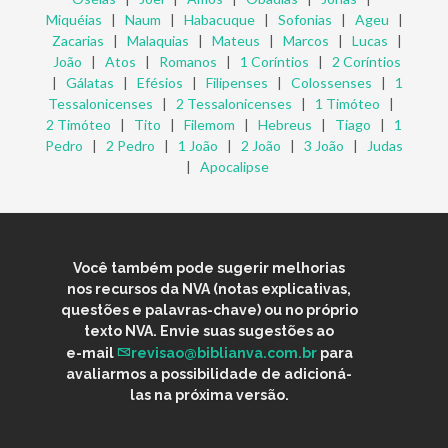
Miquéias
|
Naum
|
Habacuque
|
Sofonias
|
Ageu
|
Zacarias
|
Malaquias
|
Mateus
|
Marcos
|
Lucas
|
João
|
Atos
|
Romanos
|
1 Coríntios
|
2 Coríntios
|
Gálatas
|
Efésios
|
Filipenses
|
Colossenses
|
1
Tessalonicenses
|
2 Tessalonicenses
|
1 Timóteo
|
2 Timóteo
|
Tito
|
Filemom
|
Hebreus
|
Tiago
|
1
Pedro
|
2 Pedro
|
1 João
|
2 João
|
3 João
|
Judas
|
Apocalipse
Você também pode sugerir melhorias
nos recursos da NVA (notas explicativas,
questões e palavras-chave) ou no próprio
texto NVA. Envie suas sugestões ao
e-mail
revisao@biblianva.com.br
para
avaliarmos a possibilidade de adicioná-
las na próxima versão.