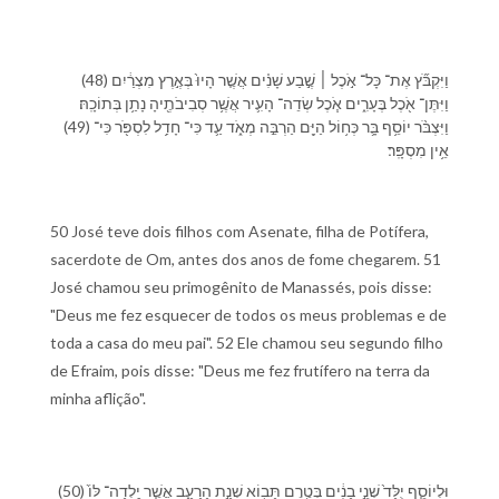
(48) וַ⁠יִּקְבֹּ֞ץ אֶת־ כָּל־ אֹ֣כֶל ׀ שֶׁ֣בַע שָׁנִ֗ים אֲשֶׁ֤ר הָיוּ֙ בְּ⁠אֶ֣רֶץ מִצְרַ֔יִם
וַ⁠יִּתֶּן־ אֹ֖כֶל בֶּ⁠עָרִ֑ים אֹ֧כֶל שְׂדֵה־ הָ⁠עִ֛יר אֲשֶׁ֥ר סְבִיבֹתֶ֖י⁠הָ נָתַ֥ן בְּ⁠תוֹכָֽ⁠הּ׃
(49) וַ⁠יִּצְבֹּ֨ר יוֹסֵ֥ף בָּ֛ר כְּ⁠ח֥וֹל הַ⁠יָּ֖ם הַרְבֵּ֣ה מְאֹ֑ד עַ֛ד כִּי־ חָדַ֥ל לִ⁠סְפֹּ֖ר כִּי־
אֵ֥ין מִסְפָּֽר׃
50 José teve dois filhos com Asenate, filha de Potífera,
sacerdote de Om, antes dos anos de fome chegarem. 51
José chamou seu primogênito de Manassés, pois disse:
"Deus me fez esquecer de todos os meus problemas e de
toda a casa do meu pai". 52 Ele chamou seu segundo filho
de Efraim, pois disse: "Deus me fez frutífero na terra da
minha aflição".
(50) וּ⁠לְ⁠יוֹסֵ֤ף יֻלַּד֙ שְׁנֵ֣י בָנִ֔ים בְּ⁠טֶ֥רֶם תָּב֖וֹא שְׁנַ֣ת הָ⁠רָעָ֑ב אֲשֶׁ֤ר יָֽלְדָה־ לּ⁠וֹ֙