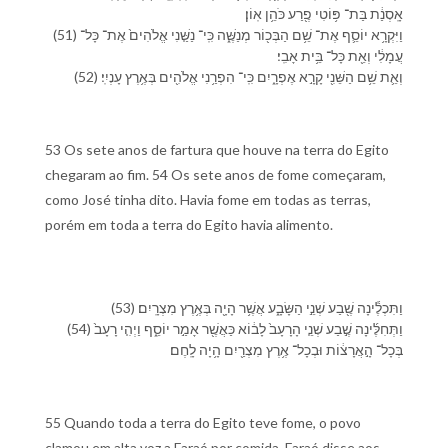
אָֽסְנַ֔ת בַּת־ פּ֥וֹטִי פֶ֖רַע כֹּהֵ֥ן אֽוֹן׃
(51) וַ⁠יִּקְרָ֥א יוֹסֵ֛ף אֶת־ שֵׁ֥ם הַ⁠בְּכ֖וֹר מְנַשֶּׁ֑ה כִּֽי־ נַשַּׁ֤⁠נִי אֱלֹהִים֙ אֶת־ כָּל־
עֲמָלִ֔⁠י וְ⁠אֵ֖ת כָּל־ בֵּ֥ית אָבִֽ⁠י׃
(52) וְ⁠אֵ֛ת שֵׁ֥ם הַ⁠שֵּׁנִ֖י קָרָ֣א אֶפְרָ֑יִם כִּֽי־ הִפְרַ֥⁠נִי אֱלֹהִ֖ים בְּ⁠אֶ֥רֶץ עָנְיִֽ⁠י׃
53 Os sete anos de fartura que houve na terra do Egito
chegaram ao fim. 54 Os sete anos de fome começaram,
como José tinha dito. Havia fome em todas as terras,
porém em toda a terra do Egito havia alimento.
(53) וַ⁠תִּכְלֶ֕ינָה שֶׁ֖בַע שְׁנֵ֣י הַ⁠שָּׂבָ֑ע אֲשֶׁ֥ר הָיָ֖ה בְּ⁠אֶ֥רֶץ מִצְרָֽיִם׃
(54) וַ⁠תְּחִלֶּ֜ינָה שֶׁ֣בַע שְׁנֵ֤י הָ⁠רָעָב֙ לָ⁠ב֔וֹא כַּ⁠אֲשֶׁ֖ר אָמַ֣ר יוֹסֵ֑ף וַ⁠יְהִ֤י רָעָב֙
בְּ⁠כָל־ הָ֣⁠אֲרָצ֔וֹת וּ⁠בְ⁠כָל־ אֶ֥רֶץ מִצְרַ֖יִם הָ֥יָה לָֽחֶם׃
55 Quando toda a terra do Egito teve fome, o povo
clamou em alta voz a Faraó por comida. Faraó disse aos