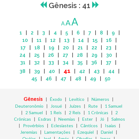
Gênesis : 41
A
A
A
1
|
2
|
3
|
4
|
5
|
6
|
7
|
8
|
9
|
10
|
11
|
12
|
13
|
14
|
15
|
16
|
17
|
18
|
19
|
20
|
21
|
22
|
23
|
24
|
25
|
26
|
27
|
28
|
29
|
30
|
31
|
32
|
33
|
34
|
35
|
36
|
37
|
41
38
|
39
|
40
|
|
42
|
43
|
44
|
45
|
46
|
47
|
48
|
49
|
50
Gênesis
|
Êxodo
|
Levítico
|
Números
|
Deuteronômio
|
Josué
|
Juízes
|
Rute
|
1 Samuel
|
2 Samuel
|
1 Reis
|
2 Reis
|
1 Crônicas
|
2
Crônicas
|
Esdras
|
Neemias
|
Ester
|
Jó
|
Salmos
|
Provérbios
|
Eclesiastes
|
Cânticos
|
Isaías
|
Jeremias
|
Lamentações
|
Ezequiel
|
Daniel
|
Oséias
|
Joel
|
Amós
|
Obadias
|
Jonas
|