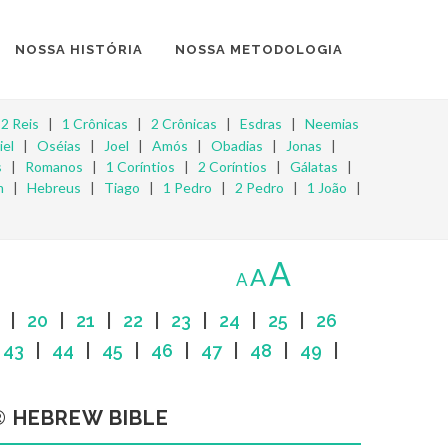
NOSSA HISTÓRIA
NOSSA METODOLOGIA
|
2 Reis
|
1 Crônicas
|
2 Crônicas
|
Esdras
|
Neemias
iel
|
Oséias
|
Joel
|
Amós
|
Obadias
|
Jonas
|
s
|
Romanos
|
1 Coríntios
|
2 Coríntios
|
Gálatas
|
m
|
Hebreus
|
Tiago
|
1 Pedro
|
2 Pedro
|
1 João
|
A
A
A
|
20
|
21
|
22
|
23
|
24
|
25
|
26
|
43
|
44
|
45
|
46
|
47
|
48
|
49
|
 HEBREW BIBLE