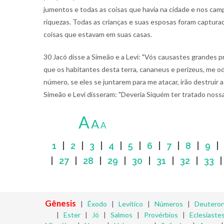
jumentos e todas as coisas que havia na cidade e nos camp
riquezas. Todas as crianças e suas esposas foram captura
coisas que estavam em suas casas.
30 Jacó disse a Simeão e a Levi: "Vós causastes grandes 
que os habitantes desta terra, cananeus e perizeus, me
número, se eles se juntarem para me atacar, irão destruir 
Simeão e Levi disseram: "Deveria Siquém ter tratado noss
A
A
A
1
|
2
|
3
|
4
|
5
|
6
|
7
|
8
|
9
|
27
|
28
|
29
|
30
|
31
|
32
|
33
Gênesis
|
Êxodo
|
Levítico
|
Números
|
Deutero
|
Ester
|
Jó
|
Salmos
|
Provérbios
|
Eclesiaste