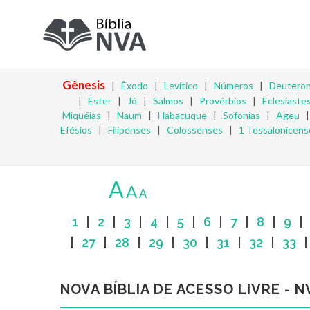
Gênesis
|
Êxodo
|
Levítico
|
Números
|
Deutero
|
Ester
|
Jó
|
Salmos
|
Provérbios
|
Eclesiaste
Miquéias
|
Naum
|
Habacuque
|
Sofonias
|
Ageu
Efésios
|
Filipenses
|
Colossenses
|
1 Tessalonicens
A
A
A
1
|
2
|
3
|
4
|
5
|
6
|
7
|
8
|
9
|
27
|
28
|
29
|
30
|
31
|
32
|
33
NOVA BÍBLIA DE ACESSO LIVRE - N