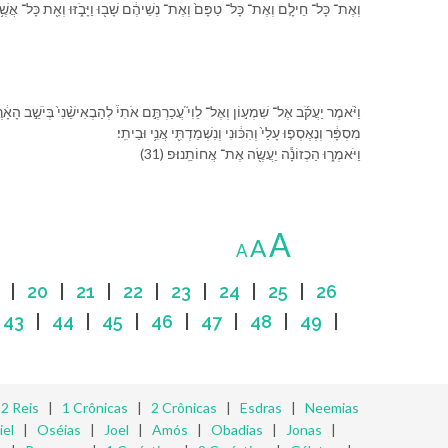
וְ⁠אֶת־ כָּל־ חֵילָ֤⁠ם וְ⁠אֶת־ כָּל־ טַפָּ⁠ם֙ וְ⁠אֶת־ נְשֵׁי⁠הֶ֔ם שָׁב֖וּ וַ⁠יָּבֹ֑זּוּ וְ⁠אֵ֖ת כָּל־ אֲשֶׁ֥ר בַּ⁠ב
מִסְפָּ֔ר וְ⁠נֶאֶסְפ֤וּ עָלַ⁠י֙ וְ⁠הִכּ֔וּ⁠נִי וְ⁠נִשְׁמַדְתִּ֖י אֲנִ֥י וּ⁠בֵיתִֽ⁠י׃
(31) וַ⁠יֹּאמְר֑וּ הַ⁠כְ⁠זוֹנָ֕ה יַעֲשֶׂ֖ה אֶת־ אֲחוֹתֵֽ⁠נוּ׃פ
A
A
A
|
20
|
21
|
22
|
23
|
24
|
25
|
26
|
43
|
44
|
45
|
46
|
47
|
48
|
49
|
|
2 Reis
|
1 Crônicas
|
2 Crônicas
|
Esdras
|
Neemias
iel
|
Oséias
|
Joel
|
Amós
|
Obadias
|
Jonas
|