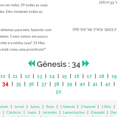
(29) ָּֽיִת׃
os ao redor, 29 todas as suas
das. Eles tomaram todas as
(30) וַ⁠יֹּ֨אמֶר יַעֲקֹ֜ב אֶל־ שִׁמְע֣וֹן וְ⁠אֶל־ לֵוִי֮ עֲכַרְתֶּ֣ם אֹתִ⁠י֒ לְ⁠הַבְאִישֵׁ֨⁠נִי֙ בְּ⁠יֹשֵׁ֣ב הָ⁠אָ֔רֶץ בַּֽ⁠כְּנַעֲנִ֖י וּ⁠בַ⁠פְּרִזִּ֑י וַ⁠אֲנִי֙ מְתֵ֣י
problemas para mim, fazendo com
 odeiem. Como somos em pouco
a mim e a minha casa". 31 Mas
a irmã como uma prostituta?"
Gênesis : 34
|
10
|
11
|
12
|
13
|
14
|
15
|
16
|
17
|
18
|
19
34
|
|
35
|
36
|
37
|
38
|
39
|
40
|
41
|
42
50
nômio
|
Josué
|
Juízes
|
Rute
|
1 Samuel
|
2 Samuel
|
1 Reis
s
|
Cânticos
|
Isaías
|
Jeremias
|
Lamentações
|
Ezequiel
|
Dan