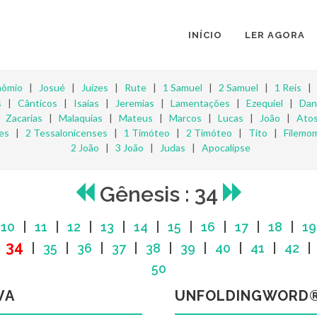
INÍCIO
LER AGORA
nômio
|
Josué
|
Juízes
|
Rute
|
1 Samuel
|
2 Samuel
|
1 Reis
s
|
Cânticos
|
Isaías
|
Jeremias
|
Lamentações
|
Ezequiel
|
Dan
|
Zacarias
|
Malaquias
|
Mateus
|
Marcos
|
Lucas
|
João
|
Ato
es
|
2 Tessalonicenses
|
1 Timóteo
|
2 Timóteo
|
Tito
|
Filemo
2 João
|
3 João
|
Judas
|
Apocalipse
Gênesis : 34
|
10
|
11
|
12
|
13
|
14
|
15
|
16
|
17
|
18
|
19
34
|
|
35
|
36
|
37
|
38
|
39
|
40
|
41
|
42
50
VA
UNFOLDINGWORD®