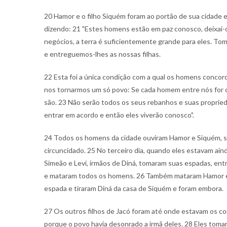
20 Hamor e o filho Siquém foram ao portão de sua cidade 
dizendo: 21 "Estes homens estão em paz conosco, deixai-os
negócios, a terra é suficientemente grande para eles. T
e entreguemos-lhes as nossas filhas.
22 Esta foi a única condição com a qual os homens conco
nos tornarmos um só povo: Se cada homem entre nós for c
são. 23 Não serão todos os seus rebanhos e suas propr
entrar em acordo e então eles viverão conosco".
24 Todos os homens da cidade ouviram Hamor e Siquém, se
circuncidado. 25 No terceiro dia, quando eles estavam aind
Simeão e Levi, irmãos de Diná, tomaram suas espadas, ent
e mataram todos os homens. 26 Também mataram Hamor e S
espada e tiraram Diná da casa de Siquém e foram embora.
27 Os outros filhos de Jacó foram até onde estavam os c
porque o povo havia desonrado a irmã deles. 28 Eles tom