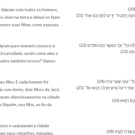
e falaram com todos os homens,
(21) הָ⁠אֲנָשִׁ֨ים הָ⁠אֵ֜לֶּה שְֽׁלֵמִ֧ים הֵ֣ם אִתָּ֗⁠נוּ וְ⁠יֵשְׁב֤וּ בָ⁠אָ֨רֶץ֙ וְ⁠יִסְחֲר֣וּ אֹתָ֔⁠הּ וְ⁠הָ⁠אָ֛רֶץ הִנֵּ֥ה רַֽחֲבַת־ יָדַ֖יִם לִ⁠פְנֵי⁠הֶ֑ם אֶת־
 viver na terra e deixai-os fazer
omemos suas filhas como esposas
(22) ּ֙ כָּל־ זָכָ֔ר כַּ⁠אֲשֶׁ֖ר הֵ֥ם נִמֹּלִֽים׃
rdaram para viverem conosco e
(23) ׃
ircuncidado, assim como eles o
iedades também nossos? Vamos
(24)  יֹצְאֵ֖י שַׁ֥עַר עִירֽ⁠וֹ׃
u filho. E cada homem foi
(25) וַ⁠יְהִי֩ בַ⁠יּ֨וֹם הַ⁠שְּׁלִישִׁ֜י בִּֽ⁠הְיוֹתָ֣⁠ם כֹּֽאֲבִ֗ים וַ⁠יִּקְח֣וּ שְׁנֵֽי־ בְנֵי־ יַ֠עֲקֹב שִׁמְע֨וֹן וְ⁠לֵוִ֜י אֲחֵ֤י דִינָה֙ אִ֣ישׁ חַרְבּ֔⁠וֹ וַ⁠יָּבֹ֥אוּ עַל־
a com dores, dois filhos de Jacó,
raram silenciosamente na cidade
(26) יֵּצֵֽאוּ׃
iquém, seu filho, ao fio da
orpos e saquearam a cidade
(28) דֶ֖ה לָקָֽחוּ׃
aram seus rebanhos, manadas,