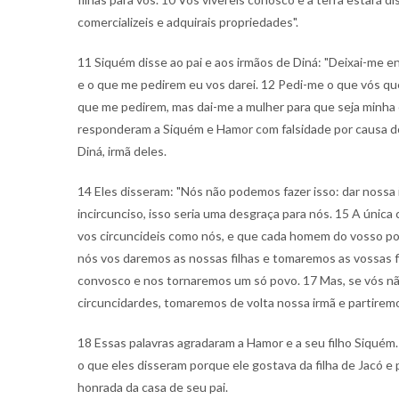
comercializeis e adquirais propriedades".
11 Siquém disse ao pai e aos irmãos de Diná: "Deixai-me e
e o que me pedirem eu vos darei. 12 Pedi-me o que vós que
que me pedirem, mas dai-me a mulher para que seja minha 
responderam a Siquém e Hamor com falsidade por causa d
Diná, irmã deles.
14 Eles disseram: "Nós não podemos fazer isso: dar nossa
incircunciso, isso seria uma desgraça para nós. 15 A única
vos circuncideis como nós, e que cada homem do vosso po
nós vos daremos as nossas filhas e tomaremos as vossas f
convosco e nos tornaremos um só povo. 17 Mas, se vós nã
circuncidardes, tomaremos de volta nossa irmã e partiremo
18 Essas palavras agradaram a Hamor e a seu filho Siquém
o que eles disseram porque ele gostava da filha de Jacó e
honrada da casa de seu pai.