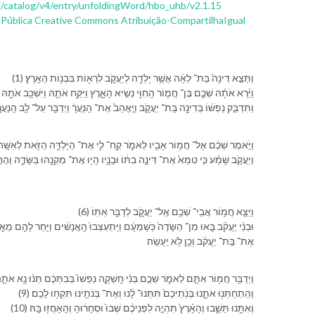
pi/catalog/v4/entry/unfoldingWord/hbo_uhb/v2.1.15
 Pública Creative Commons Atribuição-CompartilhaIgual
(1) וַ⁠תֵּצֵ֤א דִינָה֙ בַּת־ לֵאָ֔ה אֲשֶׁ֥ר יָלְדָ֖ה לְ⁠יַעֲקֹ֑ב לִ⁠רְא֖וֹת בִּ⁠בְנ֥וֹת הָ⁠אָֽרֶץ׃
וַ⁠יַּ֨רְא אֹתָ֜⁠הּ שְׁכֶ֧ם בֶּן־ חֲמ֛וֹר הַֽ⁠חִוִּ֖י נְשִׂ֣יא הָ⁠אָ֑רֶץ וַ⁠יִּקַּ֥ח אֹתָ֛⁠הּ וַ⁠יִּשְׁכַּ֥ב אֹתָ֖⁠הּ וַ⁠יְעַנּ
3) וַ⁠תִּדְבַּ֣ק נַפְשׁ֔⁠וֹ בְּ⁠דִינָ֖ה בַּֽת־ יַעֲקֹ֑ב וַ⁠יֶּֽאֱהַב֙ אֶת־ הַֽ⁠נַּעֲרָ֔ וַ⁠יְדַבֵּ֖ר עַל־ לֵ֥ב הַֽ⁠נַּעֲרָֽ׃
4) וַ⁠יֹּ֣אמֶר שְׁכֶ֔ם אֶל־ חֲמ֥וֹר אָבִ֖י⁠ו לֵ⁠אמֹ֑ר קַֽח־ לִ֛⁠י אֶת־ הַ⁠יַּלְדָּ֥ה הַ⁠זֹּ֖את לְ⁠אִשָּֽׁה׃
וְ⁠יַעֲקֹ֣ב שָׁמַ֗ע כִּ֤י טִמֵּא֙ אֶת־ דִּינָ֣ה בִתּ֔⁠וֹ וּ⁠בָנָ֛י⁠ו הָי֥וּ אֶת־ מִקְנֵ֖⁠הוּ בַּ⁠שָּׂדֶ֑ה וְ⁠הֶחֱ
(6) וַ⁠יֵּצֵ֛א חֲמ֥וֹר אֲבִֽי־ שְׁכֶ֖ם אֶֽל־ יַעֲקֹ֑ב לְ⁠דַבֵּ֖ר אִתּֽ⁠וֹ׃
אֶת־ בַּֽת־ יַעֲקֹ֔ב וְ⁠כֵ֖ן לֹ֥א יֵעָשֶֽׂה׃
וַ⁠יְדַבֵּ֥ר חֲמ֖וֹר אִתָּ֣⁠ם לֵ⁠אמֹ֑ר שְׁכֶ֣ם בְּנִ֗⁠י חָֽשְׁקָ֤ה נַפְשׁ⁠וֹ֙ בְּ⁠בִתְּ⁠כֶ֔ם תְּנ֨וּ נָ֥א אֹתָ֛⁠הּ ל֖⁠
(9) וְ⁠הִֽתְחַתְּנ֖וּ אֹתָ֑⁠נוּ בְּנֹֽתֵי⁠כֶם֙ תִּתְּנוּ־ לָ֔⁠נוּ וְ⁠אֶת־ בְּנֹתֵ֖י⁠נוּ תִּקְח֥וּ לָ⁠כֶֽם׃
(10) וְ⁠אִתָּ֖⁠נוּ תֵּשֵׁ֑בוּ וְ⁠הָ⁠אָ֨רֶץ֙ תִּהְיֶ֣ה לִ⁠פְנֵי⁠כֶ֔ם שְׁבוּ֙ וּ⁠סְחָר֔וּ⁠הָ וְ⁠הֵֽאָחֲז֖וּ בָּֽ⁠הּ׃