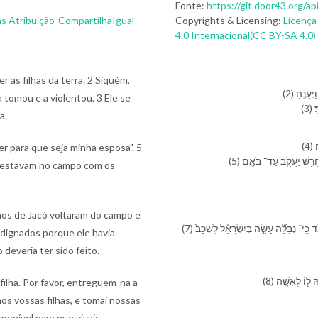
Fonte:
https://git.door43.org/a
s Atribuição-CompartilhaIgual
Copyrights & Licensing:
Licença
4.0 Internacional(CC BY-SA 4.0)
r as filhas da terra. 2 Siquém,
(2) ֶֽ⁠הָ׃
 a tomou e a violentou. 3 Ele se
(
a.
(
r para que seja minha esposa". 5
(5) רִ֥שׁ יַעֲקֹ֖ב עַד־ בֹּאָֽ⁠ם׃
os estavam no campo com os
ilhos de Jacó voltaram do campo e
(7) וּ⁠בְנֵ֨י יַעֲקֹ֜ב בָּ֤אוּ מִן־ הַ⁠שָּׂדֶה֙ כְּ⁠שָׁמְעָ֔⁠ם וַ⁠יִּֽתְעַצְּבוּ֙ הָֽ⁠אֲנָשִׁ֔ים וַ⁠יִּ֥חַר לָ⁠הֶ֖ם מְאֹ֑ד כִּֽי־ נְבָלָ֞ה עָשָׂ֣ה בְ⁠יִשְׂרָאֵ֗ל לִ⁠שְׁכַּב֙
indignados porque ele havia
 deveria ter sido feito.
(8) וֹ לְ⁠אִשָּֽׁה׃
filha. Por favor, entreguem-na a
nos vossas filhas, e tomai nossas
sponível para que vivais,