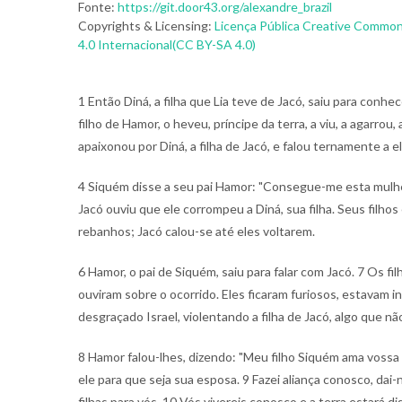
Fonte:
https://git.door43.org/alexandre_brazil
Copyrights & Licensing:
Licença Pública Creative Common
4.0 Internacional(CC BY-SA 4.0)
1 Então Diná, a filha que Lia teve de Jacó, saiu para conhece
filho de Hamor, o heveu, príncipe da terra, a viu, a agarrou,
apaixonou por Diná, a filha de Jacó, e falou ternamente a el
4 Siquém disse a seu pai Hamor: "Consegue-me esta mulhe
Jacó ouviu que ele corrompeu a Diná, sua filha. Seus filh
rebanhos; Jacó calou-se até eles voltarem.
6 Hamor, o pai de Siquém, saiu para falar com Jacó. 7 Os f
ouviram sobre o ocorrido. Eles ficaram furiosos, estavam 
desgraçado Israel, violentando a filha de Jacó, algo que não
8 Hamor falou-lhes, dizendo: "Meu filho Siquém ama vossa 
ele para que seja sua esposa. 9 Fazei aliança conosco, dai-
filhas para vós. 10 Vós vivereis conosco e a terra estará di