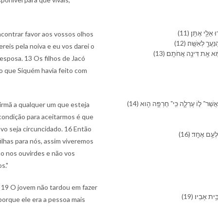
(11) ⁠י אֶתֵּֽן׃
ncontrar favor aos vossos olhos
(12) ָ֖ לְ⁠אִשָּֽׁה׃
reis pela noiva e eu vos darei o
(13) ֔א אֵ֖ת דִּינָ֥ה אֲחֹתָֽ⁠ם׃
esposa. 13 Os filhos de Jacó
o que Siquém havia feito com
(14) וַ⁠יֹּאמְר֣וּ אֲלֵי⁠הֶ֗ם לֹ֤א נוּכַל֙ לַ⁠עֲשׂוֹת֙ הַ⁠דָּבָ֣ר הַ⁠זֶּ֔ה לָ⁠תֵת֙ אֶת־ אֲחֹתֵ֔⁠נוּ לְ⁠אִ֖ישׁ אֲשֶׁר־ ל֣⁠וֹ עָרְלָ֑ה כִּֽי־ חֶרְפָּ֥ה הִ֖וא
 irmã a qualquer um que esteja
 condição para aceitarmos é que
vo seja circuncidado. 16 Então
(16) ⁠עַ֥ם אֶחָֽד׃
ilhas para nós, assim viveremos
o nos ouvirdes e não vos
s."
. 19 O jovem não tardou em fazer
(19)  אָבִֽי⁠ו׃
 porque ele era a pessoa mais