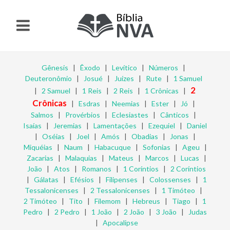
Gênesis
|
Êxodo
|
Levítico
|
Números
|
Deuteronômio
|
Josué
|
Juízes
|
Rute
|
1 Samuel
2
|
2 Samuel
|
1 Reis
|
2 Reis
|
1 Crônicas
|
Crônicas
|
Esdras
|
Neemias
|
Ester
|
Jó
|
Salmos
|
Provérbios
|
Eclesiastes
|
Cânticos
|
Isaías
|
Jeremias
|
Lamentações
|
Ezequiel
|
Daniel
|
Oséias
|
Joel
|
Amós
|
Obadias
|
Jonas
|
Miquéias
|
Naum
|
Habacuque
|
Sofonias
|
Ageu
|
Zacarias
|
Malaquias
|
Mateus
|
Marcos
|
Lucas
|
João
|
Atos
|
Romanos
|
1 Coríntios
|
2 Coríntios
|
Gálatas
|
Efésios
|
Filipenses
|
Colossenses
|
1
Tessalonicenses
|
2 Tessalonicenses
|
1 Timóteo
|
2 Timóteo
|
Tito
|
Filemom
|
Hebreus
|
Tiago
|
1
Pedro
|
2 Pedro
|
1 João
|
2 João
|
3 João
|
Judas
|
Apocalipse