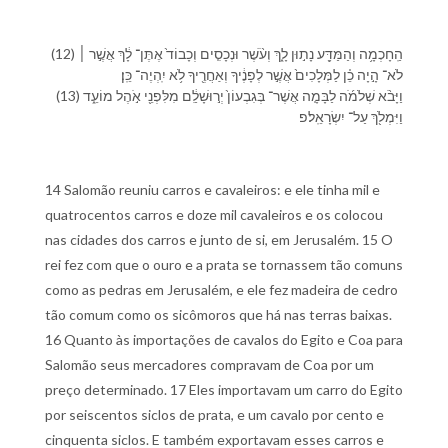
(12) הַֽ⁠חָכְמָ֥ה וְ⁠הַ⁠מַּדָּ֖ע נָת֣וּן לָ֑⁠ךְ וְ⁠עֹ֨שֶׁר וּ⁠נְכָסִ֤ים וְ⁠כָבוֹד֙ אֶתֶּן־ לָ֔⁠ךְ אֲשֶׁ֣ר ׀
לֹא־ הָ֣יָה כֵ֗ן לַ⁠מְּלָכִים֙ אֲשֶׁ֣ר לְ⁠פָנֶ֔י⁠ךָ וְ⁠אַחֲרֶ֖י⁠ךָ לֹ֥א יִֽהְיֶה־ כֵּֽן׃
(13) וַ⁠יָּבֹ֨א שְׁלֹמֹ֜ה לַ⁠בָּמָ֤ה אֲשֶׁר־ בְּ⁠גִבְעוֹן֙ יְר֣וּשָׁלִַ֔ם מִ⁠לִּ⁠פְנֵ֖י אֹ֣הֶל מוֹעֵ֑ד
וַ⁠יִּמְלֹ֖ךְ עַל־ יִשְׂרָאֵֽל׃פ
14 Salomão reuniu carros e cavaleiros: e ele tinha mil e
quatrocentos carros e doze mil cavaleiros e os colocou
nas cidades dos carros e junto de si, em Jerusalém. 15 O
rei fez com que o ouro e a prata se tornassem tão comuns
como as pedras em Jerusalém, e ele fez madeira de cedro
tão comum como os sicômoros que há nas terras baixas.
16 Quanto às importações de cavalos do Egito e Coa para
Salomão seus mercadores compravam de Coa por um
preço determinado. 17 Eles importavam um carro do Egito
por seiscentos siclos de prata, e um cavalo por cento e
cinquenta siclos. E também exportavam esses carros e