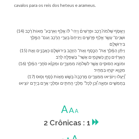
cavalos para os reis dos heteus e arameus.
(14) וַ⁠יֶּאֱסֹ֣ף שְׁלֹמֹה֮ רֶ֣כֶב וּ⁠פָרָשִׁים֒ וַֽ⁠יְהִי־ ל֗⁠וֹ אֶ֤לֶף וְ⁠אַרְבַּע־ מֵאוֹת֙ רֶ֔כֶב
וּ⁠שְׁנֵים־ עָשָׂ֥ר אֶ֖לֶף פָּרָשִׁ֑ים וַ⁠יַּנִּיחֵ⁠ם֙ בְּ⁠עָרֵ֣י הָ⁠רֶ֔כֶב וְ⁠עִם־ הַ⁠מֶּ֖לֶךְ
בִּ⁠ירֽוּשָׁלִָֽם׃
(15) וַ⁠יִּתֵּ֨ן הַ⁠מֶּ֜לֶךְ אֶת־ הַ⁠כֶּ֧סֶף וְ⁠אֶת־ הַ⁠זָּהָ֛ב בִּ⁠ירוּשָׁלִַ֖ם כָּ⁠אֲבָנִ֑ים וְ⁠אֵ֣ת
הָ⁠אֲרָזִ֗ים נָתַ֛ן כַּ⁠שִּׁקְמִ֥ים אֲשֶׁר־ בַּ⁠שְּׁפֵלָ֖ה לָ⁠רֹֽב׃
(16) וּ⁠מוֹצָ֧א הַ⁠סּוּסִ֛ים אֲשֶׁ֥ר לִ⁠שְׁלֹמֹ֖ה מִ⁠מִּצְרָ֑יִם וּ⁠מִ⁠קְוֵ֕א סֹחֲרֵ֣י הַ⁠מֶּ֔לֶךְ
מִ⁠קְוֵ֥א יִקְח֖וּ בִּ⁠מְחִֽיר׃
(17) וַֽ֠⁠יַּעֲלוּ וַ⁠יּוֹצִ֨יאוּ מִ⁠מִּצְרַ֤יִם מֶרְכָּבָה֙ בְּ⁠שֵׁ֣שׁ מֵא֣וֹת כֶּ֔סֶף וְ⁠ס֖וּס
בַּ⁠חֲמִשִּׁ֣ים וּ⁠מֵאָ֑ה וְ֠⁠כֵן לְ⁠כָל־ מַלְכֵ֧י הַֽ⁠חִתִּ֛ים וּ⁠מַלְכֵ֥י אֲרָ֖ם בְּ⁠יָדָ֥⁠ם יוֹצִֽיאוּ׃
A
A
A
2 Crônicas : 1
A