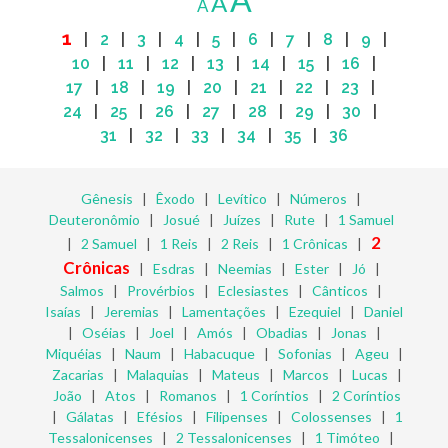
A
A
1
|
2
|
3
|
4
|
5
|
6
|
7
|
8
|
9
|
10
|
11
|
12
|
13
|
14
|
15
|
16
|
17
|
18
|
19
|
20
|
21
|
22
|
23
|
24
|
25
|
26
|
27
|
28
|
29
|
30
|
31
|
32
|
33
|
34
|
35
|
36
Gênesis
|
Êxodo
|
Levítico
|
Números
|
Deuteronômio
|
Josué
|
Juízes
|
Rute
|
1 Samuel
2
|
2 Samuel
|
1 Reis
|
2 Reis
|
1 Crônicas
|
Crônicas
|
Esdras
|
Neemias
|
Ester
|
Jó
|
Salmos
|
Provérbios
|
Eclesiastes
|
Cânticos
|
Isaías
|
Jeremias
|
Lamentações
|
Ezequiel
|
Daniel
|
Oséias
|
Joel
|
Amós
|
Obadias
|
Jonas
|
Miquéias
|
Naum
|
Habacuque
|
Sofonias
|
Ageu
|
Zacarias
|
Malaquias
|
Mateus
|
Marcos
|
Lucas
|
João
|
Atos
|
Romanos
|
1 Coríntios
|
2 Coríntios
|
Gálatas
|
Efésios
|
Filipenses
|
Colossenses
|
1
Tessalonicenses
|
2 Tessalonicenses
|
1 Timóteo
|