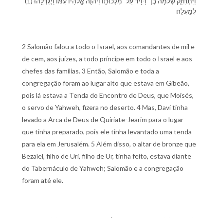
(1) וַ⁠יִּתְחַזֵּ֛ק שְׁלֹמֹ֥ה בֶן־ דָּוִ֖יד עַל־ מַלְכוּת֑⁠וֹ וַ⁠יהוָ֤ה אֱלֹהָי⁠ו֙ עִמּ֔⁠וֹ וַֽ⁠יְגַדְּלֵ֖⁠הוּ
לְ⁠מָֽעְלָ⁠ה׃
2 Salomão falou a todo o Israel, aos comandantes de mil e
de cem, aos juízes, a todo príncipe em todo o Israel e aos
chefes das famílias. 3 Então, Salomão e toda a
congregação foram ao lugar alto que estava em Gibeão,
pois lá estava a Tenda do Encontro de Deus, que Moisés,
o servo de Yahweh, fizera no deserto. 4 Mas, Davi tinha
levado a Arca de Deus de Quiriate-Jearim para o lugar
que tinha preparado, pois ele tinha levantado uma tenda
para ela em Jerusalém. 5 Além disso, o altar de bronze que
Bezalel, filho de Uri, filho de Ur, tinha feito, estava diante
do Tabernáculo de Yahweh; Salomão e a congregação
foram até ele.