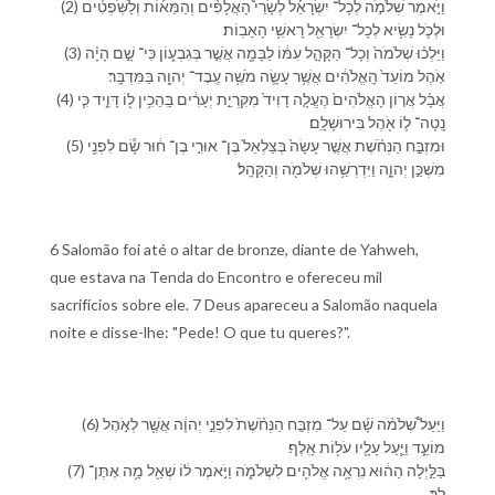
(2) וַ⁠יֹּ֣אמֶר שְׁלֹמֹ֣ה לְ⁠כָל־ יִשְׂרָאֵ֡ל לְ⁠שָׂרֵי֩ הָ⁠אֲלָפִ֨ים וְ⁠הַ⁠מֵּא֜וֹת וְ⁠לַ⁠שֹּֽׁפְטִ֗ים
וּ⁠לְ⁠כֹ֛ל נָשִׂ֥יא לְ⁠כָל־ יִשְׂרָאֵ֖ל רָאשֵׁ֥י הָ⁠אָבֽוֹת׃
(3) וַ⁠יֵּלְכ֗וּ שְׁלֹמֹה֙ וְ⁠כָל־ הַ⁠קָּהָ֣ל עִמּ֔⁠וֹ לַ⁠בָּמָ֖ה אֲשֶׁ֣ר בְּ⁠גִבְע֑וֹן כִּי־ שָׁ֣ם הָיָ֗ה
אֹ֤הֶל מוֹעֵד֙ הָֽ⁠אֱלֹהִ֔ים אֲשֶׁ֥ר עָשָׂ֛ה מֹשֶׁ֥ה עֶֽבֶד־ יְהוָ֖ה בַּ⁠מִּדְבָּֽר׃
(4) אֲבָ֗ל אֲר֤וֹן הָ⁠אֱלֹהִים֙ הֶעֱלָ֤ה דָוִיד֙ מִ⁠קִּרְיַ֣ת יְעָרִ֔ים בַּֽ⁠הֵכִ֥ין ל֖⁠וֹ דָּוִ֑יד כִּ֧י
נָֽטָה־ ל֛⁠וֹ אֹ֖הֶל בִּ⁠ירוּשָׁלִָֽם׃
(5) וּ⁠מִזְבַּ֣ח הַ⁠נְּחֹ֗שֶׁת אֲשֶׁ֤ר עָשָׂה֙ בְּצַלְאֵל֙ בֶּן־ אוּרִ֣י בֶן־ ח֔וּר שָׂ֕ם לִ⁠פְנֵ֖י
מִשְׁכַּ֣ן יְהוָ֑ה וַ⁠יִּדְרְשֵׁ֥⁠הוּ שְׁלֹמֹ֖ה וְ⁠הַ⁠קָּהָֽל׃
6 Salomão foi até o altar de bronze, diante de Yahweh,
que estava na Tenda do Encontro e ofereceu mil
sacrifícios sobre ele. 7 Deus apareceu a Salomão naquela
noite e disse-lhe: "Pede! O que tu queres?".
(6) וַ⁠יַּעַל֩ שְׁלֹמֹ֨ה שָׁ֜ם עַל־ מִזְבַּ֤ח הַ⁠נְּחֹ֨שֶׁת֙ לִ⁠פְנֵ֣י יְהוָ֔ה אֲשֶׁ֖ר לְ⁠אֹ֣הֶל
מוֹעֵ֑ד וַ⁠יַּ֧עַל עָלָ֛י⁠ו עֹל֖וֹת אָֽלֶף׃
(7) בַּ⁠לַּ֣יְלָה הַ⁠ה֔וּא נִרְאָ֥ה אֱלֹהִ֖ים לִ⁠שְׁלֹמֹ֑ה וַ⁠יֹּ֣אמֶר ל֔⁠וֹ שְׁאַ֖ל מָ֥ה אֶתֶּן־
לָֽ⁠ךְ׃