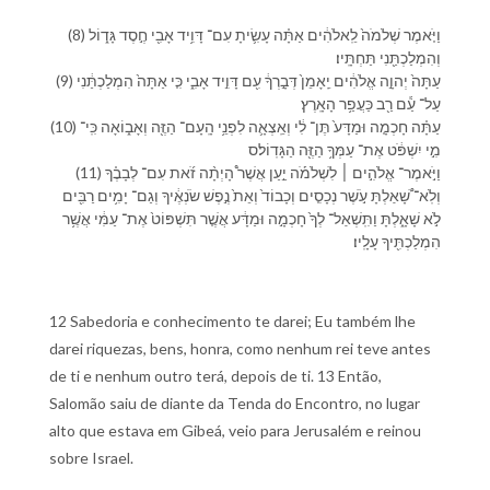
(8) וַ⁠יֹּ֤אמֶר שְׁלֹמֹה֙ לֵֽ⁠אלֹהִ֔ים אַתָּ֗ה עָשִׂ֛יתָ עִם־ דָּוִ֥יד אָבִ֖⁠י חֶ֣סֶד גָּד֑וֹל
וְ⁠הִמְלַכְתַּ֖⁠נִי תַּחְתָּֽי⁠ו׃
(9) עַתָּה֙ יְהוָ֣ה אֱלֹהִ֔ים יֵֽאָמֵן֙ דְּבָ֣רְ⁠ךָ֔ עִ֖ם דָּוִ֣יד אָבִ֑⁠י כִּ֤י אַתָּה֙ הִמְלַכְתַּ֔⁠נִי
עַל־ עַ֕ם רַ֖ב כַּ⁠עֲפַ֥ר הָ⁠אָֽרֶץ׃
(10) עַתָּ֗ה חָכְמָ֤ה וּ⁠מַדָּע֙ תֶּן־ לִ֔⁠י וְ⁠אֵֽצְאָ֛ה לִ⁠פְנֵ֥י הָֽ⁠עָם־ הַ⁠זֶּ֖ה וְ⁠אָב֑וֹאָה כִּֽי־
מִ֣י יִשְׁפֹּ֔ט אֶת־ עַמְּ⁠ךָ֥ הַ⁠זֶּ֖ה הַ⁠גָּדֽוֹל׃ס
(11) וַ⁠יֹּ֣אמֶר־ אֱלֹהִ֣ים ׀ לִ⁠שְׁלֹמֹ֡ה יַ֣עַן אֲשֶׁר֩ הָיְתָ֨ה זֹ֜את עִם־ לְבָבֶ֗⁠ךָ
וְ⁠לֹֽא־ שָׁ֠אַלְתָּ עֹ֣שֶׁר נְכָסִ֤ים וְ⁠כָבוֹד֙ וְ⁠אֵת֙ נֶ֣פֶשׁ שֹׂנְאֶ֔י⁠ךָ וְ⁠גַם־ יָמִ֥ים רַבִּ֖ים
לֹ֣א שָׁאָ֑לְתָּ וַ⁠תִּֽשְׁאַל־ לְ⁠ךָ֙ חָכְמָ֣ה וּ⁠מַדָּ֔ע אֲשֶׁ֤ר תִּשְׁפּוֹט֙ אֶת־ עַמִּ֔⁠י אֲשֶׁ֥ר
הִמְלַכְתִּ֖י⁠ךָ עָלָֽי⁠ו׃
12 Sabedoria e conhecimento te darei; Eu também lhe
darei riquezas, bens, honra, como nenhum rei teve antes
de ti e nenhum outro terá, depois de ti. 13 Então,
Salomão saiu de diante da Tenda do Encontro, no lugar
alto que estava em Gibeá, veio para Jerusalém e reinou
sobre Israel.