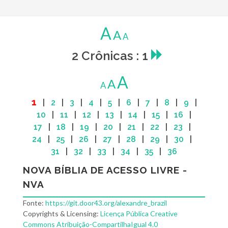
A
A
A
2 Crônicas : 1
A
A
A
1
|
2
|
3
|
4
|
5
|
6
|
7
|
8
|
9
|
10
|
11
|
12
|
13
|
14
|
15
|
16
|
17
|
18
|
19
|
20
|
21
|
22
|
23
|
24
|
25
|
26
|
27
|
28
|
29
|
30
|
31
|
32
|
33
|
34
|
35
|
36
NOVA BÍBLIA DE ACESSO LIVRE -
NVA
Fonte:
https://git.door43.org/alexandre_brazil
Copyrights & Licensing:
Licença Pública Creative
Commons Atribuição-CompartilhaIgual 4.0