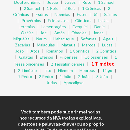
Deuteronômio
|
Josué
|
Juízes
|
Rute
|
1 Samuel
|
2 Samuel
|
1 Reis
|
2 Reis
|
1 Crônicas
|
2
Crônicas
|
Esdras
|
Neemias
|
Ester
|
Jó
|
Salmos
|
Provérbios
|
Eclesiastes
|
Cânticos
|
Isaías
|
Jeremias
|
Lamentações
|
Ezequiel
|
Daniel
|
Oséias
|
Joel
|
Amós
|
Obadias
|
Jonas
|
Miquéias
|
Naum
|
Habacuque
|
Sofonias
|
Ageu
|
Zacarias
|
Malaquias
|
Mateus
|
Marcos
|
Lucas
|
João
|
Atos
|
Romanos
|
1 Coríntios
|
2 Coríntios
|
Gálatas
|
Efésios
|
Filipenses
|
Colossenses
|
1
1 Timóteo
Tessalonicenses
|
2 Tessalonicenses
|
|
2 Timóteo
|
Tito
|
Filemom
|
Hebreus
|
Tiago
|
1 Pedro
|
2 Pedro
|
1 João
|
2 João
|
3 João
|
Judas
|
Apocalipse
Você também pode sugerir melhorias
nos recursos da NVA (notas explicativas,
questões e palavras-chave) ou no próprio