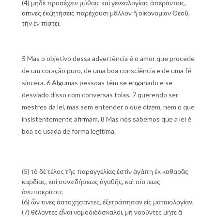
(4) μηδὲ προσέχειν μύθοις καὶ γενεαλογίαις ἀπεράντοις,
αἵτινες ἐκζητήσεις παρέχουσι μᾶλλον ἢ οἰκονομίαν Θεοῦ,
τὴν ἐν πίστει.
5 Mas o objetivo dessa advertência é o amor que procede
de um coração puro, de uma boa consciência e de uma fé
sincera. 6 Algumas pessoas têm se enganado e se
desviado disso com conversas tolas, 7 querendo ser
mestres da lei, mas sem entender o que dizem, nem o que
insistentemente afirmam. 8 Mas nós sabemos que a lei é
boa se usada de forma legítima.
(5) τὸ δὲ τέλος τῆς παραγγελίας ἐστὶν ἀγάπη ἐκ καθαρᾶς
καρδίας, καὶ συνειδήσεως ἀγαθῆς, καὶ πίστεως
ἀνυποκρίτου;
(6) ὧν τινες ἀστοχήσαντες, ἐξετράπησαν εἰς ματαιολογίαν,
(7) θέλοντες εἶναι νομοδιδάσκαλοι, μὴ νοοῦντες μήτε ἃ