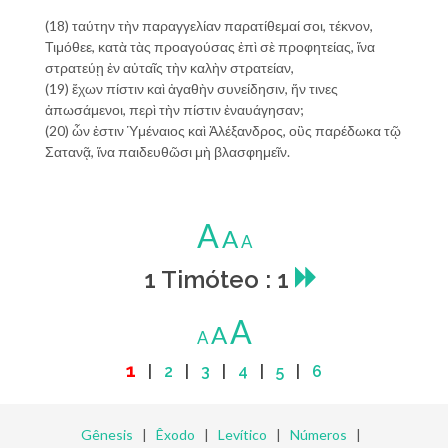
(18) ταύτην τὴν παραγγελίαν παρατίθεμαί σοι, τέκνον,
Τιμόθεε, κατὰ τὰς προαγούσας ἐπὶ σὲ προφητείας, ἵνα
στρατεύῃ ἐν αὐταῖς τὴν καλὴν στρατείαν,
(19) ἔχων πίστιν καὶ ἀγαθὴν συνείδησιν, ἥν τινες
ἀπωσάμενοι, περὶ τὴν πίστιν ἐναυάγησαν;
(20) ὧν ἐστιν Ὑμέναιος καὶ Ἀλέξανδρος, οὓς παρέδωκα τῷ
Σατανᾷ, ἵνα παιδευθῶσι μὴ βλασφημεῖν.
A
A
A
1 Timóteo : 1
A
A
A
1
|
2
|
3
|
4
|
5
|
6
Gênesis
|
Êxodo
|
Levítico
|
Números
|