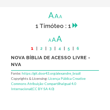
A
A
A
1 Timóteo : 1
A
A
A
1
|
2
|
3
|
4
|
5
|
6
NOVA BÍBLIA DE ACESSO LIVRE -
NVA
Fonte:
https://git.door43.org/alexandre_brazil
Copyrights & Licensing:
Licença Pública Creative
Commons Atribuição-CompartilhaIgual 4.0
Internacional(CC BY-SA 4.0)