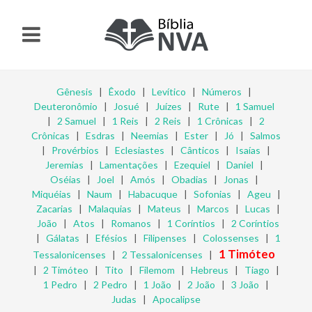
Gênesis
|
Êxodo
|
Levítico
|
Números
|
Deuteronômio
|
Josué
|
Juízes
|
Rute
|
1 Samuel
|
2 Samuel
|
1 Reis
|
2 Reis
|
1 Crônicas
|
2
Crônicas
|
Esdras
|
Neemias
|
Ester
|
Jó
|
Salmos
|
Provérbios
|
Eclesiastes
|
Cânticos
|
Isaías
|
Jeremias
|
Lamentações
|
Ezequiel
|
Daniel
|
Oséias
|
Joel
|
Amós
|
Obadias
|
Jonas
|
Miquéias
|
Naum
|
Habacuque
|
Sofonias
|
Ageu
|
Zacarias
|
Malaquias
|
Mateus
|
Marcos
|
Lucas
|
João
|
Atos
|
Romanos
|
1 Coríntios
|
2 Coríntios
|
Gálatas
|
Efésios
|
Filipenses
|
Colossenses
|
1
1 Timóteo
Tessalonicenses
|
2 Tessalonicenses
|
|
2 Timóteo
|
Tito
|
Filemom
|
Hebreus
|
Tiago
|
1 Pedro
|
2 Pedro
|
1 João
|
2 João
|
3 João
|
Judas
|
Apocalipse