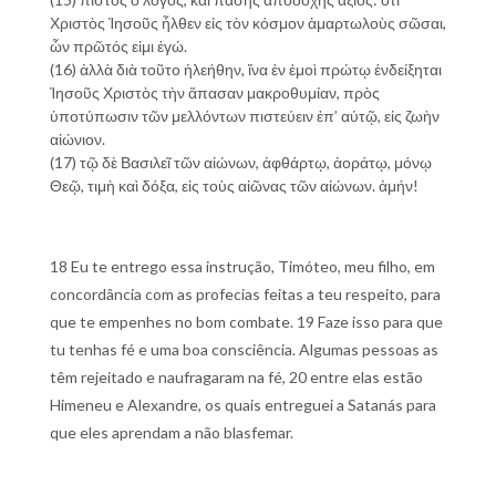
Χριστὸς Ἰησοῦς ἦλθεν εἰς τὸν κόσμον ἁμαρτωλοὺς σῶσαι,
ὧν πρῶτός εἰμι ἐγώ.
(16) ἀλλὰ διὰ τοῦτο ἠλεήθην, ἵνα ἐν ἐμοὶ πρώτῳ ἐνδείξηται
Ἰησοῦς Χριστὸς τὴν ἅπασαν μακροθυμίαν, πρὸς
ὑποτύπωσιν τῶν μελλόντων πιστεύειν ἐπ’ αὐτῷ, εἰς ζωὴν
αἰώνιον.
(17) τῷ δὲ Βασιλεῖ τῶν αἰώνων, ἀφθάρτῳ, ἀοράτῳ, μόνῳ
Θεῷ, τιμὴ καὶ δόξα, εἰς τοὺς αἰῶνας τῶν αἰώνων. ἀμήν!
18 Eu te entrego essa instrução, Timóteo, meu filho, em
concordância com as profecias feitas a teu respeito, para
que te empenhes no bom combate. 19 Faze isso para que
tu tenhas fé e uma boa consciência. Algumas pessoas as
têm rejeitado e naufragaram na fé, 20 entre elas estão
Himeneu e Alexandre, os quais entreguei a Satanás para
que eles aprendam a não blasfemar.