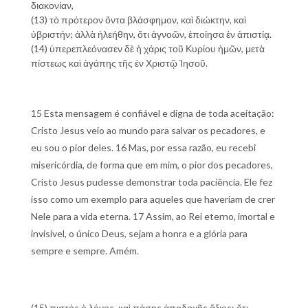
διακονίαν,
(13) τὸ πρότερον ὄντα βλάσφημον, καὶ διώκτην, καὶ
ὑβριστήν; ἀλλὰ ἠλεήθην, ὅτι ἀγνοῶν, ἐποίησα ἐν ἀπιστίᾳ.
(14) ὑπερεπλεόνασεν δὲ ἡ χάρις τοῦ Κυρίου ἡμῶν, μετὰ
πίστεως καὶ ἀγάπης τῆς ἐν Χριστῷ Ἰησοῦ.
15 Esta mensagem é confiável e digna de toda aceitação:
Cristo Jesus veio ao mundo para salvar os pecadores, e
eu sou o pior deles. 16 Mas, por essa razão, eu recebi
misericórdia, de forma que em mim, o pior dos pecadores,
Cristo Jesus pudesse demonstrar toda paciência. Ele fez
isso como um exemplo para aqueles que haveriam de crer
Nele para a vida eterna. 17 Assim, ao Rei eterno, imortal e
invisível, o único Deus, sejam a honra e a glória para
sempre e sempre. Amém.
(15) πιστὸς ὁ λόγος, καὶ πάσης ἀποδοχῆς ἄξιος: ὅτι