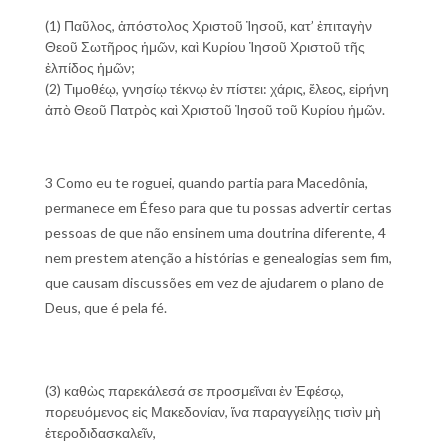
(1) Παῦλος, ἀπόστολος Χριστοῦ Ἰησοῦ, κατ’ ἐπιταγὴν
Θεοῦ Σωτῆρος ἡμῶν, καὶ Κυρίου Ἰησοῦ Χριστοῦ τῆς
ἐλπίδος ἡμῶν;
(2) Τιμοθέῳ, γνησίῳ τέκνῳ ἐν πίστει: χάρις, ἔλεος, εἰρήνη
ἀπὸ Θεοῦ Πατρὸς καὶ Χριστοῦ Ἰησοῦ τοῦ Κυρίου ἡμῶν.
3 Como eu te roguei, quando partia para Macedônia,
permanece em Éfeso para que tu possas advertir certas
pessoas de que não ensinem uma doutrina diferente, 4
nem prestem atenção a histórias e genealogias sem fim,
que causam discussões em vez de ajudarem o plano de
Deus, que é pela fé.
(3) καθὼς παρεκάλεσά σε προσμεῖναι ἐν Ἐφέσῳ,
πορευόμενος εἰς Μακεδονίαν, ἵνα παραγγείλῃς τισὶν μὴ
ἑτεροδιδασκαλεῖν,