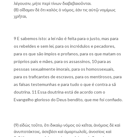
λέγουσιν, μήτε περὶ τίνων διαβεβαιοῦνται.
(8) οἴδαμεν δὲ ὅτι καλὸς ὁ νόμος, ἐάν τις αὐτῷ νομίμως
χρῆται,
9 E sabemos isto: a lei não é feita para o justo, mas para
os rebeldes e sem lei, para os incrédulos e pecadores,
para os que são ímpios e profanos, para os que matam os
próprios pais e mães, para os assassinos, 10 para as
pessoas sexualmente imorais, para os homossexuais,
para os traficantes de escravos, para os mentirosos, para
as falsas testemunhas e para tudo o que é contra a sã
doutrina. 11 Essa doutrina está de acordo com o
Evangelho glorioso do Deus bendito, que me foi confiado.
(9) εἰδὼς τοῦτο, ὅτι δικαίῳ νόμος οὐ κεῖται, ἀνόμοις δὲ καὶ
ἀνυποτάκτοις, ἀσεβέσι καὶ ἁμαρτωλοῖς, ἀνοσίοις καὶ