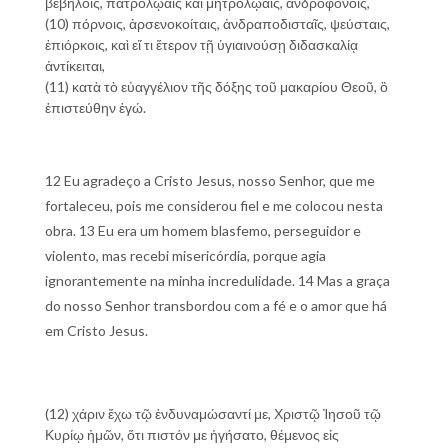
βεβήλοις, πατρολῴαις καὶ μητρολῴαις, ἀνδροφόνοις,
(10) πόρνοις, ἀρσενοκοίταις, ἀνδραποδισταῖς, ψεύσταις,
ἐπιόρκοις, καὶ εἴ τι ἕτερον τῇ ὑγιαινούσῃ διδασκαλίᾳ
ἀντίκειται,
(11) κατὰ τὸ εὐαγγέλιον τῆς δόξης τοῦ μακαρίου Θεοῦ, ὃ
ἐπιστεύθην ἐγώ.
12 Eu agradeço a Cristo Jesus, nosso Senhor, que me
fortaleceu, pois me considerou fiel e me colocou nesta
obra. 13 Eu era um homem blasfemo, perseguidor e
violento, mas recebi misericórdia, porque agia
ignorantemente na minha incredulidade. 14 Mas a graça
do nosso Senhor transbordou com a fé e o amor que há
em Cristo Jesus.
(12) χάριν ἔχω τῷ ἐνδυναμώσαντί με, Χριστῷ Ἰησοῦ τῷ
Κυρίῳ ἡμῶν, ὅτι πιστόν με ἡγήσατο, θέμενος εἰς