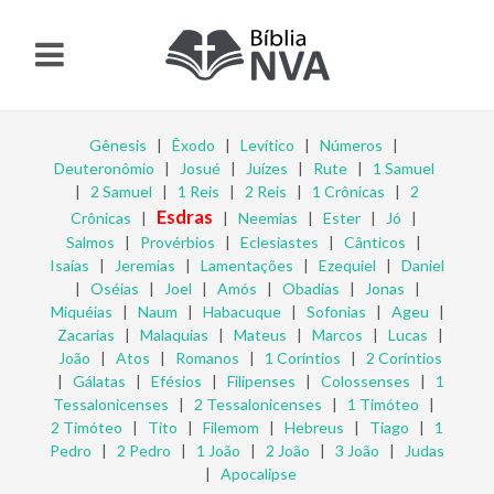
Gênesis
|
Êxodo
|
Levítico
|
Números
|
Deuteronômio
|
Josué
|
Juízes
|
Rute
|
1 Samuel
|
2 Samuel
|
1 Reis
|
2 Reis
|
1 Crônicas
|
2
Esdras
Crônicas
|
|
Neemias
|
Ester
|
Jó
|
Salmos
|
Provérbios
|
Eclesiastes
|
Cânticos
|
Isaías
|
Jeremias
|
Lamentações
|
Ezequiel
|
Daniel
|
Oséias
|
Joel
|
Amós
|
Obadias
|
Jonas
|
Miquéias
|
Naum
|
Habacuque
|
Sofonias
|
Ageu
|
Zacarias
|
Malaquias
|
Mateus
|
Marcos
|
Lucas
|
João
|
Atos
|
Romanos
|
1 Coríntios
|
2 Coríntios
|
Gálatas
|
Efésios
|
Filipenses
|
Colossenses
|
1
Tessalonicenses
|
2 Tessalonicenses
|
1 Timóteo
|
2 Timóteo
|
Tito
|
Filemom
|
Hebreus
|
Tiago
|
1
Pedro
|
2 Pedro
|
1 João
|
2 João
|
3 João
|
Judas
|
Apocalipse