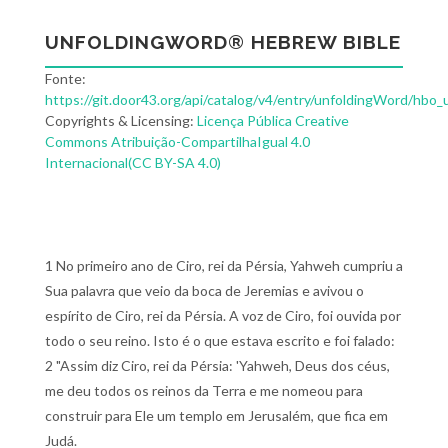
UNFOLDINGWORD® HEBREW BIBLE
Fonte:
https://git.door43.org/api/catalog/v4/entry/unfoldingWord/hbo_
Copyrights & Licensing:
Licença Pública Creative
Commons Atribuição-CompartilhaIgual 4.0
Internacional(CC BY-SA 4.0)
1 No primeiro ano de Ciro, rei da Pérsia, Yahweh cumpriu a
Sua palavra que veio da boca de Jeremias e avivou o
espírito de Ciro, rei da Pérsia. A voz de Ciro, foi ouvida por
todo o seu reino. Isto é o que estava escrito e foi falado:
2 "Assim diz Ciro, rei da Pérsia: 'Yahweh, Deus dos céus,
me deu todos os reinos da Terra e me nomeou para
construir para Ele um templo em Jerusalém, que fica em
Judá.