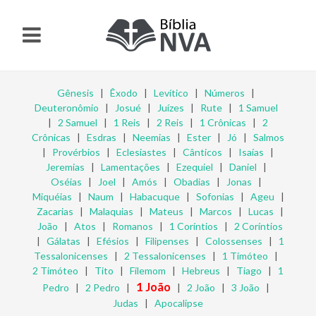
Gênesis
|
Êxodo
|
Levítico
|
Números
|
Deuteronômio
|
Josué
|
Juízes
|
Rute
|
1 Samuel
|
2 Samuel
|
1 Reis
|
2 Reis
|
1 Crônicas
|
2
Crônicas
|
Esdras
|
Neemias
|
Ester
|
Jó
|
Salmos
|
Provérbios
|
Eclesiastes
|
Cânticos
|
Isaías
|
Jeremias
|
Lamentações
|
Ezequiel
|
Daniel
|
Oséias
|
Joel
|
Amós
|
Obadias
|
Jonas
|
Miquéias
|
Naum
|
Habacuque
|
Sofonias
|
Ageu
|
Zacarias
|
Malaquias
|
Mateus
|
Marcos
|
Lucas
|
João
|
Atos
|
Romanos
|
1 Coríntios
|
2 Coríntios
|
Gálatas
|
Efésios
|
Filipenses
|
Colossenses
|
1
Tessalonicenses
|
2 Tessalonicenses
|
1 Timóteo
|
2 Timóteo
|
Tito
|
Filemom
|
Hebreus
|
Tiago
|
1
1 João
Pedro
|
2 Pedro
|
|
2 João
|
3 João
|
Judas
|
Apocalipse