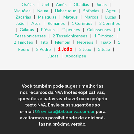
Oséias
|
Joel
|
Amós
|
Obadias
|
Jonas
|
Miquéias
|
Naum
|
Habacuque
|
Sofonias
|
Ageu
|
Zacarias
|
Malaquias
|
Mateus
|
Marcos
|
Lucas
|
João
|
Atos
|
Romanos
|
1 Coríntios
|
2 Coríntios
|
Gálatas
|
Efésios
|
Filipenses
|
Colossenses
|
1
Tessalonicenses
|
2 Tessalonicenses
|
1 Timóteo
|
2 Timóteo
|
Tito
|
Filemom
|
Hebreus
|
Tiago
|
1
1 João
Pedro
|
2 Pedro
|
|
2 João
|
3 João
|
Judas
|
Apocalipse
Você também pode sugerir melhorias
nos recursos da NVA (notas explicativas,
questões e palavras-chave) ou no próprio
texto NVA. Envie suas sugestões ao
e-mail
revisao@biblianva.com.br
para
avaliarmos a possibilidade de adicioná-
las na próxima versão.