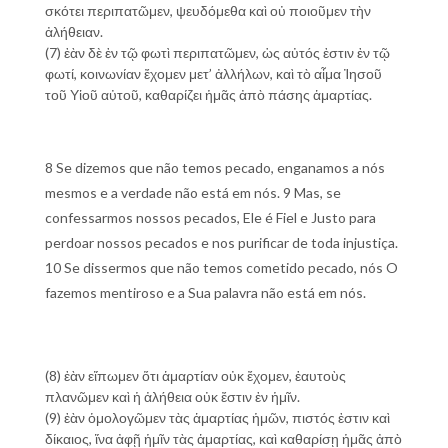
σκότει περιπατῶμεν, ψευδόμεθα καὶ οὐ ποιοῦμεν τὴν
ἀλήθειαν.
(7) ἐὰν δὲ ἐν τῷ φωτὶ περιπατῶμεν, ὡς αὐτός ἐστιν ἐν τῷ
φωτί, κοινωνίαν ἔχομεν μετ’ ἀλλήλων, καὶ τὸ αἷμα Ἰησοῦ
τοῦ Υἱοῦ αὐτοῦ, καθαρίζει ἡμᾶς ἀπὸ πάσης ἁμαρτίας.
8 Se dizemos que não temos pecado, enganamos a nós
mesmos e a verdade não está em nós. 9 Mas, se
confessarmos nossos pecados, Ele é Fiel e Justo para
perdoar nossos pecados e nos purificar de toda injustiça.
10 Se dissermos que não temos cometido pecado, nós O
fazemos mentiroso e a Sua palavra não está em nós.
(8) ἐὰν εἴπωμεν ὅτι ἁμαρτίαν οὐκ ἔχομεν, ἑαυτοὺς
πλανῶμεν καὶ ἡ ἀλήθεια οὐκ ἔστιν ἐν ἡμῖν.
(9) ἐὰν ὁμολογῶμεν τὰς ἁμαρτίας ἡμῶν, πιστός ἐστιν καὶ
δίκαιος, ἵνα ἀφῇ ἡμῖν τὰς ἁμαρτίας, καὶ καθαρίσῃ ἡμᾶς ἀπὸ