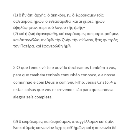
(1) ὃ ἦν ἀπ’ ἀρχῆς, ὃ ἀκηκόαμεν, ὃ ἑωράκαμεν τοῖς
ὀφθαλμοῖς ἡμῶν, ὃ ἐθεασάμεθα, καὶ αἱ χεῖρες ἡμῶν
ἐψηλάφησαν, περὶ τοῦ λόγου τῆς ζωῆς–
(2) καὶ ἡ ζωὴ ἐφανερώθη, καὶ ἑωράκαμεν, καὶ μαρτυροῦμεν,
καὶ ἀπαγγέλλομεν ὑμῖν τὴν ζωὴν τὴν αἰώνιον, ἥτις ἦν πρὸς
τὸν Πατέρα, καὶ ἐφανερώθη ἡμῖν–
3 O que temos visto e ouvido declaramos também a vós,
para que também tenhais comunhão conosco, e a nossa
comunhão é com Deus e com Seu Filho, Jesus Cristo. 4 E
estas coisas que vos escrevemos são para que a nossa
alegria seja completa.
(3) ὃ ἑωράκαμεν, καὶ ἀκηκόαμεν, ἀπαγγέλλομεν καὶ ὑμῖν,
ἵνα καὶ ὑμεῖς κοινωνίαν ἔχητε μεθ’ ἡμῶν; καὶ ἡ κοινωνία δὲ