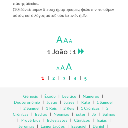
πάσης ἀδικίας.
(10) ἐὰν εἴπωμεν ὅτι οὐχ ἡμαρτήκαμεν, ψεύστην ποιοῦμεν
αὐτὸν, καὶ ὁ λόγος αὐτοῦ οὐκ ἔστιν ἐν ἡμῖν.
A
A
A
1 João : 1
A
A
A
1
|
2
|
3
|
4
|
5
Gênesis
|
Êxodo
|
Levítico
|
Números
|
Deuteronômio
|
Josué
|
Juízes
|
Rute
|
1 Samuel
|
2 Samuel
|
1 Reis
|
2 Reis
|
1 Crônicas
|
2
Crônicas
|
Esdras
|
Neemias
|
Ester
|
Jó
|
Salmos
|
Provérbios
|
Eclesiastes
|
Cânticos
|
Isaías
|
Jeremias
|
Lamentações
|
Ezequiel
|
Daniel
|