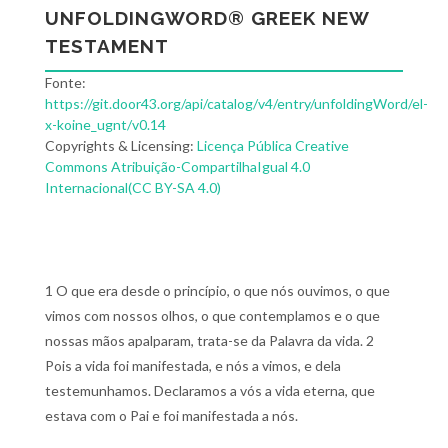
UNFOLDINGWORD® GREEK NEW
TESTAMENT
Fonte:
https://git.door43.org/api/catalog/v4/entry/unfoldingWord/el-
x-koine_ugnt/v0.14
Copyrights & Licensing:
Licença Pública Creative
Commons Atribuição-CompartilhaIgual 4.0
Internacional(CC BY-SA 4.0)
1 O que era desde o princípio, o que nós ouvimos, o que
vimos com nossos olhos, o que contemplamos e o que
nossas mãos apalparam, trata-se da Palavra da vida. 2
Pois a vida foi manifestada, e nós a vimos, e dela
testemunhamos. Declaramos a vós a vida eterna, que
estava com o Pai e foi manifestada a nós.