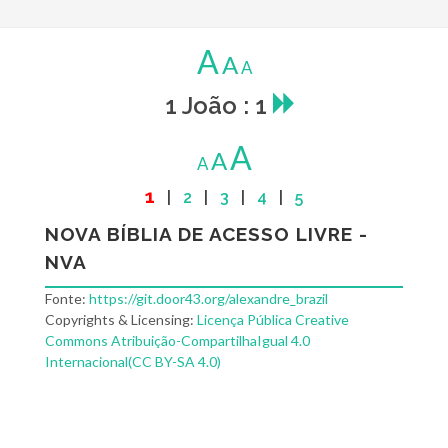
A
A
A
1 João : 1
A
A
A
1
|
2
|
3
|
4
|
5
NOVA BÍBLIA DE ACESSO LIVRE -
NVA
Fonte:
https://git.door43.org/alexandre_brazil
Copyrights & Licensing:
Licença Pública Creative
Commons Atribuição-CompartilhaIgual 4.0
Internacional(CC BY-SA 4.0)