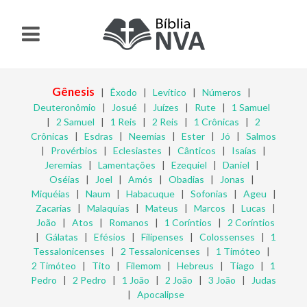
Gênesis
|
Êxodo
|
Levítico
|
Números
|
Deuteronômio
|
Josué
|
Juízes
|
Rute
|
1 Samuel
|
2 Samuel
|
1 Reis
|
2 Reis
|
1 Crônicas
|
2
Crônicas
|
Esdras
|
Neemias
|
Ester
|
Jó
|
Salmos
|
Provérbios
|
Eclesiastes
|
Cânticos
|
Isaías
|
Jeremias
|
Lamentações
|
Ezequiel
|
Daniel
|
Oséias
|
Joel
|
Amós
|
Obadias
|
Jonas
|
Miquéias
|
Naum
|
Habacuque
|
Sofonias
|
Ageu
|
Zacarias
|
Malaquias
|
Mateus
|
Marcos
|
Lucas
|
João
|
Atos
|
Romanos
|
1 Coríntios
|
2 Coríntios
|
Gálatas
|
Efésios
|
Filipenses
|
Colossenses
|
1
Tessalonicenses
|
2 Tessalonicenses
|
1 Timóteo
|
2 Timóteo
|
Tito
|
Filemom
|
Hebreus
|
Tiago
|
1
Pedro
|
2 Pedro
|
1 João
|
2 João
|
3 João
|
Judas
|
Apocalipse