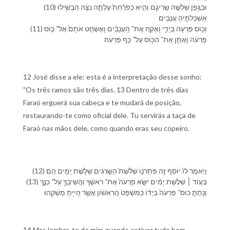
(10) וּ⁠בַ⁠גֶּ֖פֶן שְׁלֹשָׁ֣ה שָׂרִיגִ֑ם וְ⁠הִ֤יא כְ⁠פֹרַ֨חַת֙ עָלְתָ֣ה נִצָּ֔⁠הּ הִבְשִׁ֥ילוּ
אַשְׁכְּלֹתֶ֖י⁠הָ עֲנָבִֽים׃
(11) וְ⁠כ֥וֹס פַּרְעֹ֖ה בְּ⁠יָדִ֑⁠י וָ⁠אֶקַּ֣ח אֶת־ הָֽ⁠עֲנָבִ֗ים וָֽ⁠אֶשְׂחַ֤ט אֹתָ⁠ם֙ אֶל־ כּ֣וֹס
פַּרְעֹ֔ה וָ⁠אֶתֵּ֥ן אֶת־ הַ⁠כּ֖וֹס עַל־ כַּ֥ף פַּרְעֹֽה׃
12 José disse a ele: esta é a interpretação desse sonho:
"Os três ramos são três dias. 13 Dentro de três dias
Faraó erguerá sua cabeça e te mudará de posição,
restaurando-te como oficial dele. Tu servirás a taça de
Faraó nas mãos dele, como quando eras seu copeiro.
(12) וַ⁠יֹּ֤אמֶר ל⁠וֹ֙ יוֹסֵ֔ף זֶ֖ה פִּתְרֹנ֑⁠וֹ שְׁלֹ֨שֶׁת֙ הַ⁠שָּׂ֣רִגִ֔ים שְׁלֹ֥שֶׁת יָמִ֖ים הֵֽם׃
(13) בְּ⁠ע֣וֹד ׀ שְׁלֹ֣שֶׁת יָמִ֗ים יִשָּׂ֤א פַרְעֹה֙ אֶת־ רֹאשֶׁ֔⁠ךָ וַ⁠הֲשִֽׁיבְ⁠ךָ֖ עַל־ כַּנֶּ֑⁠ךָ
וְ⁠נָתַתָּ֤ כוֹס־ פַּרְעֹה֙ בְּ⁠יָד֔⁠וֹ כַּ⁠מִּשְׁפָּט֙ הָֽ⁠רִאשׁ֔וֹן אֲשֶׁ֥ר הָיִ֖יתָ מַשְׁקֵֽ⁠הוּ׃
14 Mas lembra-te de mim quando estiver tudo bem