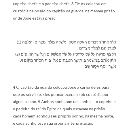
copeiro chefe e o padeiro chefe. 3 Ele os colocou em
custódia na prisão do capitão da guarda, na mesma prisão
onde José estava preso.
(1) וַ⁠יְהִ֗י אַחַר֙ הַ⁠דְּבָרִ֣ים הָ⁠אֵ֔לֶּה חָֽטְא֛וּ מַשְׁקֵ֥ה מֶֽלֶךְ־ מִצְרַ֖יִם וְ⁠הָ⁠אֹפֶ֑ה
לַ⁠אֲדֹנֵי⁠הֶ֖ם לְ⁠מֶ֥לֶךְ מִצְרָֽיִם׃
(2) וַ⁠יִּקְצֹ֣ף פַּרְעֹ֔ה עַ֖ל שְׁנֵ֣י סָרִיסָ֑י⁠ו עַ֚ל שַׂ֣ר הַ⁠מַּשְׁקִ֔ים וְ⁠עַ֖ל שַׂ֥ר הָ⁠אוֹפִֽים׃
(3) וַ⁠יִּתֵּ֨ן אֹתָ֜⁠ם בְּ⁠מִשְׁמַ֗ר בֵּ֛ית שַׂ֥ר הַ⁠טַבָּחִ֖ים אֶל־ בֵּ֣ית הַ⁠סֹּ֑הַר מְק֕וֹם
אֲשֶׁ֥ר יוֹסֵ֖ף אָס֥וּר שָֽׁם׃
4 O capitão da guarda colocou José a cargo deles para
que os servisse. Eles permaneceram sob custódia por
algum tempo. 5 Ambos sonharam um sonho — o copeiro e
o padeiro do rei do Egito os quais estavam na prisão —
cada homem sonhou seu próprio sonho, na mesma noite,
e cada sonho teve sua própria interpretação.