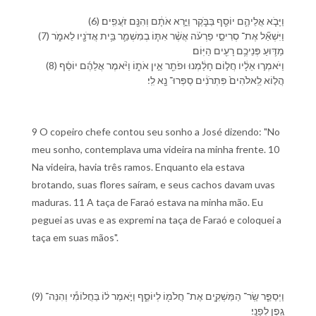
(6) וַ⁠יָּבֹ֧א אֲלֵי⁠הֶ֛ם יוֹסֵ֖ף בַּ⁠בֹּ֑קֶר וַ⁠יַּ֣רְא אֹתָ֔⁠ם וְ⁠הִנָּ֖⁠ם זֹעֲפִֽים׃
(7) וַ⁠יִּשְׁאַ֞ל אֶת־ סְרִיסֵ֣י פַרְעֹ֗ה אֲשֶׁ֨ר אִתּ֧⁠וֹ בְ⁠מִשְׁמַ֛ר בֵּ֥ית אֲדֹנָ֖י⁠ו לֵ⁠אמֹ֑ר
מַדּ֛וּעַ פְּנֵי⁠כֶ֥ם רָעִ֖ים הַ⁠יּֽוֹם׃
(8) וַ⁠יֹּאמְר֣וּ אֵלָ֔י⁠ו חֲל֣וֹם חָלַ֔מְנוּ וּ⁠פֹתֵ֖ר אֵ֣ין אֹת֑⁠וֹ וַ⁠יֹּ֨אמֶר אֲלֵ⁠הֶ֜ם יוֹסֵ֗ף
הֲ⁠ל֤וֹא לֵֽ⁠אלֹהִים֙ פִּתְרֹנִ֔ים סַפְּרוּ־ נָ֖א לִֽ⁠י׃
9 O copeiro chefe contou seu sonho a José dizendo: "No
meu sonho, contemplava uma videira na minha frente. 10
Na videira, havia três ramos. Enquanto ela estava
brotando, suas flores saíram, e seus cachos davam uvas
maduras. 11 A taça de Faraó estava na minha mão. Eu
peguei as uvas e as expremi na taça de Faraó e coloquei a
taça em suas mãos".
(9) וַ⁠יְסַפֵּ֧ר שַֽׂר־ הַ⁠מַּשְׁקִ֛ים אֶת־ חֲלֹמ֖⁠וֹ לְ⁠יוֹסֵ֑ף וַ⁠יֹּ֣אמֶר ל֔⁠וֹ בַּ⁠חֲלוֹמִ֕⁠י וְ⁠הִנֵּה־
גֶ֖פֶן לְ⁠פָנָֽ⁠י׃