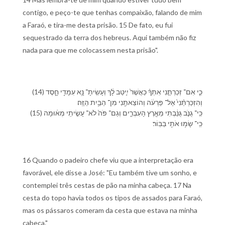
contigo, e peço-te que tenhas compaixão, falando de mim
a Faraó, e tira-me desta prisão. 15 De fato, eu fui
sequestrado da terra dos hebreus. Aqui também não fiz
nada para que me colocassem nesta prisão".
(14) כִּ֧י אִם־ זְכַרְתַּ֣⁠נִי אִתְּ⁠ךָ֗ כַּ⁠אֲשֶׁר֙ יִ֣יטַב לָ֔⁠ךְ וְ⁠עָשִֽׂיתָ־ נָּ֥א עִמָּדִ֖⁠י חָ֑סֶד
וְ⁠הִזְכַּרְתַּ֨⁠נִי֙ אֶל־ פַּרְעֹ֔ה וְ⁠הוֹצֵאתַ֖⁠נִי מִן־ הַ⁠בַּ֥יִת הַ⁠זֶּֽה׃
(15) כִּֽי־ גֻנֹּ֣ב גֻּנַּ֔בְתִּי מֵ⁠אֶ֖רֶץ הָ⁠עִבְרִ֑ים וְ⁠גַם־ פֹּה֙ לֹא־ עָשִׂ֣יתִֽי מְא֔וּמָה
כִּֽי־ שָׂמ֥וּ אֹתִ֖⁠י בַּ⁠בּֽוֹר׃
16 Quando o padeiro chefe viu que a interpretação era
favorável, ele disse a José: "Eu também tive um sonho, e
contemplei três cestas de pão na minha cabeça. 17 Na
cesta do topo havia todos os tipos de assados para Faraó,
mas os pássaros comeram da cesta que estava na minha
cabeça."