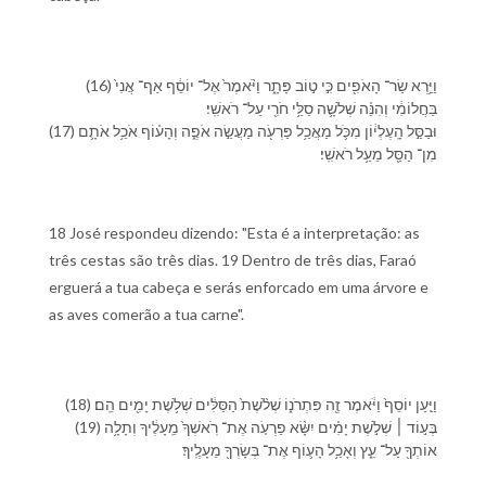
(16) וַ⁠יַּ֥רְא שַׂר־ הָ⁠אֹפִ֖ים כִּ֣י ט֣וֹב פָּתָ֑ר וַ⁠יֹּ֨אמֶר֙ אֶל־ יוֹסֵ֔ף אַף־ אֲנִי֙
בַּ⁠חֲלוֹמִ֔⁠י וְ⁠הִנֵּ֗ה שְׁלֹשָׁ֛ה סַלֵּ֥י חֹרִ֖י עַל־ רֹאשִֽׁ⁠י׃
(17) וּ⁠בַ⁠סַּ֣ל הָֽ⁠עֶלְי֔וֹן מִ⁠כֹּ֛ל מַאֲכַ֥ל פַּרְעֹ֖ה מַעֲשֵׂ֣ה אֹפֶ֑ה וְ⁠הָ⁠ע֗וֹף אֹכֵ֥ל אֹתָ֛⁠ם
מִן־ הַ⁠סַּ֖ל מֵ⁠עַ֥ל רֹאשִֽׁ⁠י׃
18 José respondeu dizendo: "Esta é a interpretação: as
três cestas são três dias. 19 Dentro de três dias, Faraó
erguerá a tua cabeça e serás enforcado em uma árvore e
as aves comerão a tua carne".
(18) וַ⁠יַּ֤עַן יוֹסֵף֙ וַ⁠יֹּ֔אמֶר זֶ֖ה פִּתְרֹנ֑⁠וֹ שְׁלֹ֨שֶׁת֙ הַ⁠סַּלִּ֔ים שְׁלֹ֥שֶׁת יָמִ֖ים הֵֽם׃
(19) בְּ⁠ע֣וֹד ׀ שְׁלֹ֣שֶׁת יָמִ֗ים יִשָּׂ֨א פַרְעֹ֤ה אֶת־ רֹֽאשְׁ⁠ךָ֙ מֵֽ⁠עָלֶ֔י⁠ךָ וְ⁠תָלָ֥ה
אוֹתְ⁠ךָ֖ עַל־ עֵ֑ץ וְ⁠אָכַ֥ל הָ⁠ע֛וֹף אֶת־ בְּשָׂרְ⁠ךָ֖ מֵ⁠עָלֶֽי⁠ךָ׃