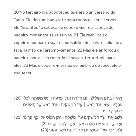
20 No terceiro dia, aconteceu que era o aniversário do
Faraó. Ele deu um banquete para todos os seus servos.
Ele "levantou" a cabeça do copeiro-mor e a cabeça do
padeiro-mor entre seus servos. 21 Ele reabilitou o
copeiro-mor para a sua responsabilidade, e este colocou a
taça na mão de Faraó novamente. 22 Mas ele enforcou o
padeiro-mor, assim como José havia interpretado para
eles. 23 Mas o copeiro-mor não se lembrou de José; ele o
esqueceu.
(20) וַ⁠יְהִ֣י ׀ בַּ⁠יּ֣וֹם הַ⁠שְּׁלִישִׁ֗י י֚וֹם הֻלֶּ֣דֶת אֶת־ פַּרְעֹ֔ה וַ⁠יַּ֥עַשׂ מִשְׁתֶּ֖ה לְ⁠כָל־
עֲבָדָ֑י⁠ו וַ⁠יִּשָּׂ֞א אֶת־ רֹ֣אשׁ ׀ שַׂ֣ר הַ⁠מַּשְׁקִ֗ים וְ⁠אֶת־ רֹ֛אשׁ שַׂ֥ר הָ⁠אֹפִ֖ים
בְּ⁠ת֥וֹךְ עֲבָדָֽי⁠ו׃
(21) וַ⁠יָּ֛שֶׁב אֶת־ שַׂ֥ר הַ⁠מַּשְׁקִ֖ים עַל־ מַשְׁקֵ֑⁠הוּ וַ⁠יִּתֵּ֥ן הַ⁠כּ֖וֹס עַל־ כַּ֥ף פַּרְעֹֽה׃
(22) וְ⁠אֵ֛ת שַׂ֥ר הָ⁠אֹפִ֖ים תָּלָ֑ה כַּ⁠אֲשֶׁ֥ר פָּתַ֛ר לָ⁠הֶ֖ם יוֹסֵֽף׃
(23) וְ⁠לֹֽא־ זָכַ֧ר שַֽׂר־ הַ⁠מַּשְׁקִ֛ים אֶת־ יוֹסֵ֖ף וַ⁠יִּשְׁכָּחֵֽ⁠הוּ׃פ