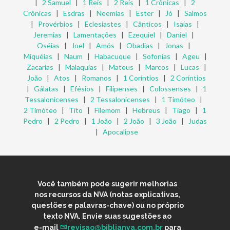
|
2 Samuel
|
1 Reis
|
2 Reis
|
1 Crônicas
|
2
Crônicas
|
Esdras
|
Neemias
|
Ester
|
Jó
|
Salmos
|
Provérbios
|
Eclesiastes
|
Cânticos
|
Isaías
|
Jeremias
|
Lamentações
|
Ezequiel
|
Daniel
|
Oséias
|
Joel
|
Amós
|
Obadias
|
Jonas
|
Miquéias
|
Naum
|
Habacuque
|
Sofonias
|
Ageu
|
Zacarias
|
Malaquias
|
Mateus
|
Marcos
|
Lucas
|
João
|
Atos
|
Romanos
|
1 Coríntios
|
2 Coríntios
|
Gálatas
|
Efésios
|
Filipenses
|
Colossenses
|
1
Tessalonicenses
|
2 Tessalonicenses
|
1 Timóteo
|
2 Timóteo
|
Tito
|
Filemom
|
Hebreus
|
Tiago
|
1
Pedro
|
2 Pedro
|
1 João
|
2 João
|
3 João
|
Judas
|
Apocalipse
Você também pode sugerir melhorias
nos recursos da NVA (notas explicativas,
questões e palavras-chave) ou no próprio
texto NVA. Envie suas sugestões ao
e-mail
revisao@biblianva.com.br
para