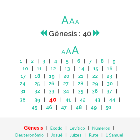
A
A
A
Gênesis : 40
A
A
A
1
|
2
|
3
|
4
|
5
|
6
|
7
|
8
|
9
|
10
|
11
|
12
|
13
|
14
|
15
|
16
|
17
|
18
|
19
|
20
|
21
|
22
|
23
|
24
|
25
|
26
|
27
|
28
|
29
|
30
|
31
|
32
|
33
|
34
|
35
|
36
|
37
|
40
38
|
39
|
|
41
|
42
|
43
|
44
|
45
|
46
|
47
|
48
|
49
|
50
Gênesis
|
Êxodo
|
Levítico
|
Números
|
Deuteronômio
|
Josué
|
Juízes
|
Rute
|
1 Samuel