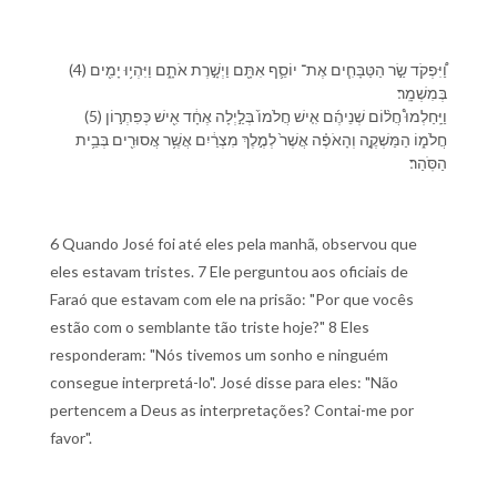
(4) וַ֠⁠יִּפְקֹד שַׂ֣ר הַ⁠טַּבָּחִ֧ים אֶת־ יוֹסֵ֛ף אִתָּ֖⁠ם וַ⁠יְשָׁ֣רֶת אֹתָ֑⁠ם וַ⁠יִּהְי֥וּ יָמִ֖ים
בְּ⁠מִשְׁמָֽר׃
(5) וַ⁠יַּֽחַלְמוּ֩ חֲל֨וֹם שְׁנֵי⁠הֶ֜ם אִ֤ישׁ חֲלֹמ⁠וֹ֙ בְּ⁠לַ֣יְלָה אֶחָ֔ד אִ֖ישׁ כְּ⁠פִתְר֣וֹן
חֲלֹמ֑⁠וֹ הַ⁠מַּשְׁקֶ֣ה וְ⁠הָ⁠אֹפֶ֗ה אֲשֶׁר֙ לְ⁠מֶ֣לֶךְ מִצְרַ֔יִם אֲשֶׁ֥ר אֲסוּרִ֖ים בְּ⁠בֵ֥ית
הַ⁠סֹּֽהַר׃
6 Quando José foi até eles pela manhã, observou que
eles estavam tristes. 7 Ele perguntou aos oficiais de
Faraó que estavam com ele na prisão: "Por que vocês
estão com o semblante tão triste hoje?" 8 Eles
responderam: "Nós tivemos um sonho e ninguém
consegue interpretá-lo". José disse para eles: "Não
pertencem a Deus as interpretações? Contai-me por
favor".