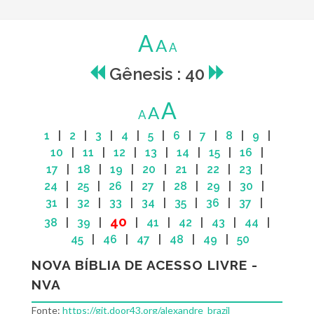
A
A
A
Gênesis : 40
A
A
A
1
|
2
|
3
|
4
|
5
|
6
|
7
|
8
|
9
|
10
|
11
|
12
|
13
|
14
|
15
|
16
|
17
|
18
|
19
|
20
|
21
|
22
|
23
|
24
|
25
|
26
|
27
|
28
|
29
|
30
|
31
|
32
|
33
|
34
|
35
|
36
|
37
|
40
38
|
39
|
|
41
|
42
|
43
|
44
|
45
|
46
|
47
|
48
|
49
|
50
NOVA BÍBLIA DE ACESSO LIVRE -
NVA
Fonte:
https://git.door43.org/alexandre_brazil