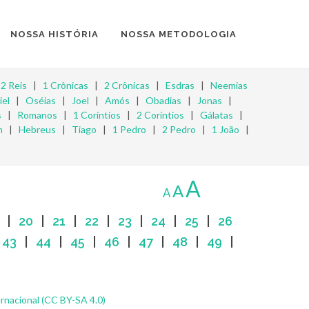
NOSSA HISTÓRIA
NOSSA METODOLOGIA
|
2 Reis
|
1 Crônicas
|
2 Crônicas
|
Esdras
|
Neemias
iel
|
Oséias
|
Joel
|
Amós
|
Obadias
|
Jonas
|
s
|
Romanos
|
1 Coríntios
|
2 Coríntios
|
Gálatas
|
m
|
Hebreus
|
Tiago
|
1 Pedro
|
2 Pedro
|
1 João
|
A
A
A
|
20
|
21
|
22
|
23
|
24
|
25
|
26
|
43
|
44
|
45
|
46
|
47
|
48
|
49
|
rnacional (CC BY-SA 4.0)