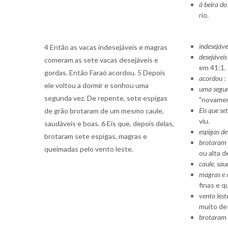
à beira do
rio.
indesejáve
4 Então as vacas indesejáveis e magras
desejáveis
comeram as sete vacas desejáveis e
em 41:1.
gordas. Então Faraó acordou. 5 Depois
acordou
:
ele voltou a dormir e sonhou uma
uma segu
segunda vez. De repente, sete espigas
"novament
Eis que se
de grão brotaram de um mesmo caule,
viu.
saudáveis e boas. 6 Eis que, depois delas,
espigas de
brotaram sete espigas, magras e
brotaram
queimadas pelo vento leste.
ou alta d
caule, sau
magras e 
finas e q
vento lest
muito de
brotaram