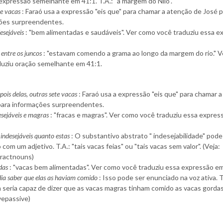
expressão semelhante em 41:1. T.A.: "à margem do Nilo".
te vacas
: Faraó usa a expressão "eis que" para chamar a atenção de José 
ões surpreendentes.
esejáveis
: "bem alimentadas e saudáveis". Ver como você traduziu essa e
entre os juncos
: "estavam comendo a grama ao longo da margem do rio." 
duziu oração semelhante em 41:1.
epois delas, outras sete vacas
: Faraó usa a expressão "eis que" para chamar 
para informações surpreendentes.
esejáveis e magras
: "fracas e magras". Ver como você traduziu essa expre
 indesejáveis quanto estas
: O substantivo abstrato " indesejabilidade" pode
 com um adjetivo. T.A.: "tais vacas feias" ou "tais vacas sem valor". (Veja:
tractnouns)
das
: "vacas bem alimentadas". Ver como você traduziu essa expressão em
dia saber que elas as haviam comido
: Isso pode ser enunciado na voz ativa. T
seria capaz de dizer que as vacas magras tinham comido as vacas gordas"
vepassive)