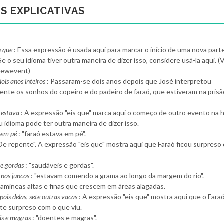
S EXPLICATIVAS
 que
: Essa expressão é usada aqui para marcar o início de uma nova part
 Se o seu idioma tiver outra maneira de dizer isso, considere usá-la aqui. (
newevent)
ois anos inteiros
: Passaram-se dois anos depois que José interpretou
ente os sonhos do copeiro e do padeiro de faraó, que estiveram na pris
e estava
: A expressão "eis que" marca aqui o começo de outro evento na h
u idioma pode ter outra maneira de dizer isso.
a em pé
: "faraó estava em pé".
"De repente". A expressão "eis que" mostra aqui que Faraó ficou surpreso
 e gordas
: "saudáveis e gordas".
nos juncos
: "estavam comendo a grama ao longo da margem do rio".
ramíneas altas e finas que crescem em áreas alagadas.
epois delas, sete outras vacas
: A expressão "eis que" mostra aqui que o Faraó
e surpreso com o que viu.
is e magras
: "doentes e magras".