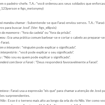
em o padeiro-chefe. T.A.: "você ordenou aos seus soldados que enforcas
gs_123person e figs_metonymy)
raó mandou chamar
: Subentende-se que Faraó enviou servos. T.A.: "Faraó
os para buscar José". (Ver: figs_ellipsis)
no da masmorra
: "fora da cadeia" ou "fora da prisão".
beou
: Era uma prática comum barbear-se e cortar o cabelo ao preparar-se 
 Faraó.
em o interprete
: "ninguém pode explicar o significado".
interpretá-lo
: "você pode explicar o seu significado".
u
: "Não sou eu quem pode explicar o significado".
onderá com favor a Faraó
: "Deus responderá favoravelmente a Faraó".
 estava
: Faraó usa a expressão "eis que" para chamar a atenção de José p
ões surpreendentes.
 Nilo
: Esse é o terreno mais alto ao longo da orla do rio Nilo. Ver como vo