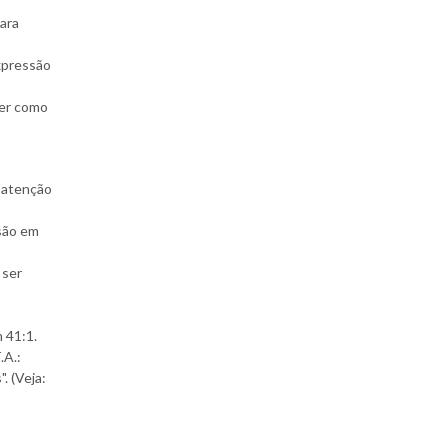
para
xpressão
Ver como
a atenção
ssão em
 ser
 41:1.
.A.:
. (Veja: