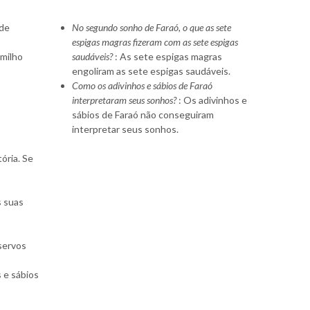
 de
No segundo sonho de Faraó, o que as sete
espigas magras fizeram com as sete espigas
 milho
saudáveis?
: As sete espigas magras
engoliram as sete espigas saudáveis.
Como os adivinhos e sábios de Faraó
interpretaram seus sonhos?
: Os adivinhos e
sábios de Faraó não conseguiram
interpretar seus sonhos.
ória. Se
s suas
 servos
 e sábios