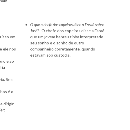
nham
O que o chefe dos copeiros disse a Faraó sobre
José?
: O chefe dos copeiros disse a Faraó
u isso em
que um jovem hebreu tinha interpretado
seu sonho e o sonho de outro
e ele nos
companheiro corretamente, quando
estavam sob custódia.
iro e ao
ria
ia. Se o
nhos é o
 dirigir-
er:
s