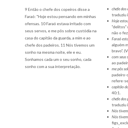
chefe dos 
9 Então o chefe dos copeiros disse a
traduziu 
Faraó: "Hoje estou pensando em minhas
Hoje esto
ofensas. 10 Faraó estava irritado com
"delitos"
seus servos, e me pôs sobre custódia na
não o fez
casa do capitão da guarda, a mim e ao
Faraó esta
alguém m
chefe dos padeiros. 11 Nós tivemos um
bravo". (
sonho na mesma noite, ele e eu.
com seus 
Sonhamos cada um o seu sonho, cada
ao padeir
sonho com a sua interpretação.
me pôs sob
padeiro-c
refere-se
capitão d
40:1.
chefe dos 
traduziu 
Nós tivem
Nós tivem
figs_excl