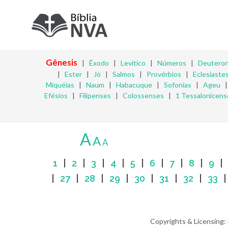
Gênesis
|
Êxodo
|
Levítico
|
Números
|
Deutero
|
Ester
|
Jó
|
Salmos
|
Provérbios
|
Eclesiaste
Miquéias
|
Naum
|
Habacuque
|
Sofonias
|
Ageu
Efésios
|
Filipenses
|
Colossenses
|
1 Tessalonicens
A
A
A
1
|
2
|
3
|
4
|
5
|
6
|
7
|
8
|
9
|
27
|
28
|
29
|
30
|
31
|
32
|
33
Copyrights & Licensing: