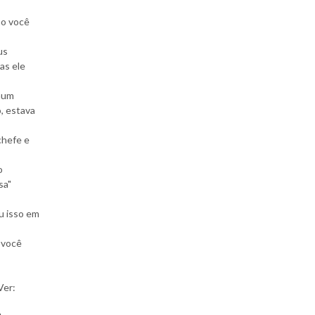
mo você
us
as ele
omum
, estava
chefe e
o
sa"
u isso em
 você
.
Ver: