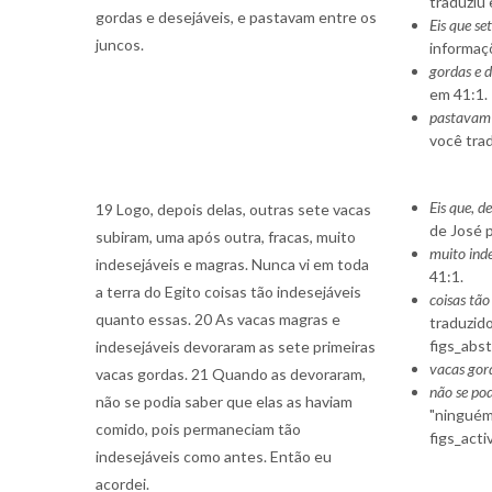
traduziu 
gordas e desejáveis, e pastavam entre os
Eis que se
juncos.
informaç
gordas e d
em 41:1.
pastavam 
você tra
Eis que, d
19 Logo, depois delas, outras sete vacas
de José 
subiram, uma após outra, fracas, muito
muito ind
indesejáveis e magras. Nunca vi em toda
41:1.
a terra do Egito coisas tão indesejáveis
coisas tão
quanto essas. 20 As vacas magras e
traduzido
figs_abs
indesejáveis devoraram as sete primeiras
vacas gor
vacas gordas. 21 Quando as devoraram,
não se po
não se podia saber que elas as haviam
"ninguém 
comido, pois permaneciam tão
figs_acti
indesejáveis como antes. Então eu
acordei.