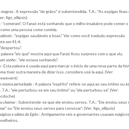
s magras
: A expressão "de grãos" é subentendida. T.A.: "As espigas finas
er: figs_ellipsis)
: "comeram". O Faraó está sonhando que o milho insalubre pode comer o
 como uma pessoa come comida.
audáveis
: "espigas saudáveis ​​e boas." Ver como você traduziu expressão
te em 41:4.
 "despertou".
 palavra "eis que" mostra aqui que Faraó ficou surpreso com o que viu.
o um sonho
: "ele estava sonhando".
u
: Esta palavra é usada aqui para marcar o início de uma nova parte da hist
oma tiver outra maneira de dizer isso, considere usá-la aqui. (Ver:
newevent)
to estava perturbado
: A palavra "espírito" refere-se aqui ao seu íntimo ou à
T.A.: "ele perturbou-se em seu íntimo" ou "ele perturbou-se". (Ver:
ecdoche)
ou chamar
: Subentende-se que ele enviou servos. T.A.: "Ele enviou seus
ar" ou "Ele enviou seus servos para convocar". (Ver: figs_ellipsis)
ágicos e sábios do Egito
: Antigamente reis e governantes usavam mágicos
selheiros.