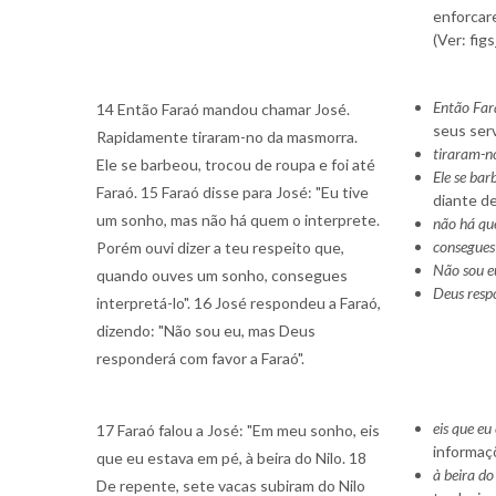
enforcar
(Ver: fi
Então Fa
14 Então Faraó mandou chamar José.
seus serv
Rapidamente tiraram-no da masmorra.
tiraram-
Ele se barbeou, trocou de roupa e foi até
Ele se bar
Faraó. 15 Faraó disse para José: "Eu tive
diante de
um sonho, mas não há quem o interprete.
não há qu
consegues 
Porém ouvi dizer a teu respeito que,
Não sou e
quando ouves um sonho, consegues
Deus resp
interpretá-lo". 16 José respondeu a Faraó,
dizendo: "Não sou eu, mas Deus
responderá com favor a Faraó".
eis que eu
17 Faraó falou a José: "Em meu sonho, eis
informaç
que eu estava em pé, à beira do Nilo. 18
à beira do
De repente, sete vacas subiram do Nilo