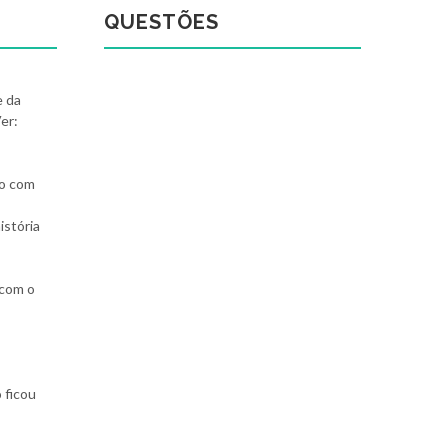
QUESTÕES
e da
Ver:
ão com
istória
 com o
 ficou