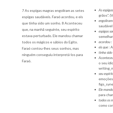
As espiga
7 As espigas magras engoliram as setes
grãos". (V
espigas saudáveis. Faraó acordou, e eis
engoliram
que tinha sido um sonho. 8 Aconteceu
saudável
que, na manhã seguinte, seu espírito
espigas s
estava perturbado. Ele mandou chamar
semelhan
acordou
:
todos os mágicos e sábios do Egito.
eis que
: A
Faraó contou-lhes seus sonhos, mas
tinha sid
ninguém conseguiu interpretá-los para
Acontece
Faraó.
o seu idi
writing_
seu espíri
emoções. 
figs_syn
Ele mand
para cham
todos os m
como con