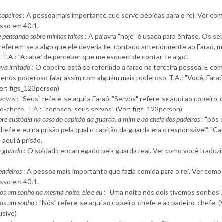
copeiros
: A pessoa mais importante que serve bebidas para o rei. Ver co
isso em 40:1.
u pensando sobre minhas faltas
: A palavra "hoje" é usada para ênfase. Os se
 referem-se a algo que ele deveria ter contado anteriormente ao Faraó, m
. T.A.: "Acabei de perceber que me esqueci de contar-te algo".
va irritado
: O copeiro está se referindo a faraó na terceira pessoa. É c
enos poderoso falar assim com alguém mais poderoso. T.A.: "Você, Faraó
Ver: figs_123person)
servos
: "Seus" refere-se aqui a Faraó. "Servos" refere-se aqui ao copeiro-
o-chefe. T.A.: "conosco, seus servos". (Ver: figs_123person)
re custódia na casa do capitão da guarda, a mim e ao chefe dos padeiros
: "pôs 
hefe e eu na prisão pela qual o capitão da guarda era o responsável". "Ca
 aqui à prisão.
a guarda
: O soldado encarregado pela guarda real. Ver como você traduzi
padeiros
: A pessoa mais importante que fazia comida para o rei. Ver como
isso em 40:1.
os um sonho na mesma noite, ele e eu
: "Uma noite nós dois tivemos sonhos"
os um sonho
: "Nós" refere-se aqui ao copeiro-chefe e ao padeiro-chefe. (
usive)