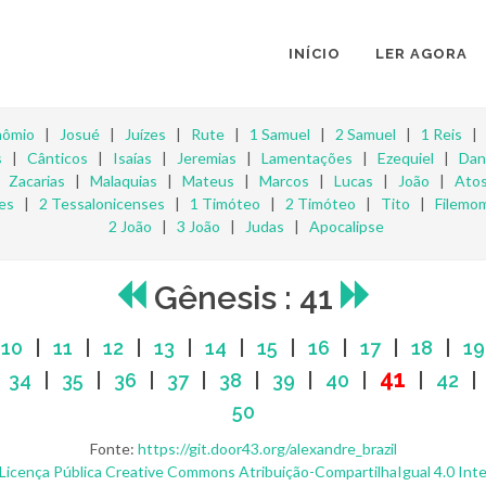
INÍCIO
LER AGORA
nômio
|
Josué
|
Juízes
|
Rute
|
1 Samuel
|
2 Samuel
|
1 Reis
s
|
Cânticos
|
Isaías
|
Jeremias
|
Lamentações
|
Ezequiel
|
Dan
|
Zacarias
|
Malaquias
|
Mateus
|
Marcos
|
Lucas
|
João
|
Ato
es
|
2 Tessalonicenses
|
1 Timóteo
|
2 Timóteo
|
Tito
|
Filemo
2 João
|
3 João
|
Judas
|
Apocalipse
Gênesis : 41
|
10
|
11
|
12
|
13
|
14
|
15
|
16
|
17
|
18
|
19
41
|
34
|
35
|
36
|
37
|
38
|
39
|
40
|
|
42
50
Fonte:
https://git.door43.org/alexandre_brazil
Licença Pública Creative Commons Atribuição-CompartilhaIgual 4.0 Inte