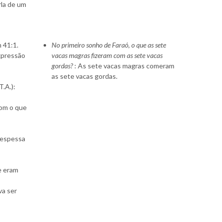
orla de um
 41:1.
No primeiro sonho de Faraó, o que as sete
xpressão
vacas magras fizeram com as sete vacas
gordas?
: As sete vacas magras comeram
as sete vacas gordas.
T.A.):
com o que
 espessa
ue eram
va ser