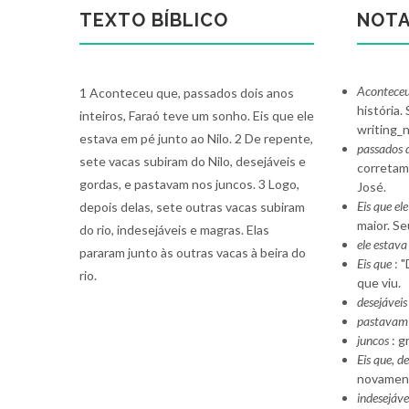
TEXTO BÍBLICO
NOTA
Aconteceu
1 Aconteceu que, passados dois anos
história.
inteiros, Faraó teve um sonho. Eis que ele
writing_
estava em pé junto ao Nilo. 2 De repente,
passados d
sete vacas subiram do Nilo, desejáveis e
corretam
gordas, e pastavam nos juncos. 3 Logo,
José.
Eis que el
depois delas, sete outras vacas subiram
maior. Se
do rio, indesejáveis e magras. Elas
ele estav
pararam junto às outras vacas à beira do
Eis que
: 
rio.
que viu.
desejáveis
pastavam 
juncos
: g
Eis que, d
novament
indesejáve