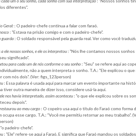
cada um o seu sonho, cada sonho com sua interpretação
: "Nossos sonhos ti
dos diferentes".
o Geral:
: O padeiro-chefe continua a falar com faraó.
nosco
: "Estava na prisão comigo e com o padeiro-chefe".
a guarda
: O soldado responsável pela guarda real. Ver como você traduzi
 ele nossos sonhos, e ele os interpretou
: "Nós lhe contamos nossos sonhos 
seu significado".
pretou para cada um de nós conforme o seu sonho
: "Seu" se refere aqui ao cope
ndividualmente, não a quem interpreta o sonho. T.A.: "Ele explicou o que i
r com nós dois". (Ver: figs_123person)
ceu
: Essa palavra é usada aqui para marcar um evento importante na histór
a tiver outra maneira de dizer isso, considere usá-la aqui.
ele nos havia interpretado, assim aconteceu
: "o que ele explicou sobre os so
teceu depois".
restaurou ao meu cargo
: O copeiro usa aqui o título do Faraó como forma de
 ocupa esse cargo. T.A.: "Você me permitiu retornar ao meu trabalho". (V
person)
 "o padeiro-chefe".
ou
: "Ele" refere-se aqui a Faraó. E significa que Faraó mandou os soldado