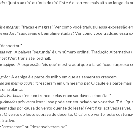
 rio
: "junto ao rio" ou "orla do rio". Este é o terreno mais alto ao longo da 
is e magras
: "fracas e magras". Ver como você traduziu essa expressão em
 e gordas
: "saudáveis e bem alimentadas". Ver como você traduziu essa e
 "despertou"
nda vez
: A palavra "segunda" é um número ordinal. Tradução Alternativa (
e". (Ver: translate_ordinal).
te espigas
: A expressão "eis que" mostra aqui que o faraó ficou surpreso 
 grão
: A espiga é a parte do milho em que as sementes crescem.
 de um mesmo caule
: "cresceram em um mesmo pé". O caule é a parte mais
e uma planta.
dáveis e boas
: "em um tronco e elas eram saudáveis ​​e bonitas"
queimadas pelo vento leste
: Isso pode ser enunciado no voz ativa. T.A.: "q
ueimadas por causa do vento quente do leste". (Ver: figs_activepassive).
e
: O vento do leste soprava do deserto. O calor do vento leste costuma
strutivo.
: "cresceram" ou "desenvolveram-se".