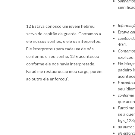
Sonhamos 
significa
Informaçã
12 Estava conosco um jovem hebreu,
Estava co
servo do capitão da guarda. Contamos a
capitão d
ele nossos sonhos, e ele os interpretou.
40:1.
Ele interpretou para cada um de nós
Contamos a
conforme o seu sonho. 13 E aconteceu
explicou 
Ele inter
conforme ele nos havia interpretado.
padeiro i
Faraó me restaurou ao meu cargo, porém
acontece
ao outro ele enforcou".
E aconte
seu idiom
conforme 
que acon
Faraó me 
se a quem
figs_123
ao outro
:
ele enforc