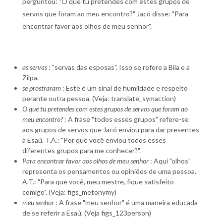
perguntou: "O que tu pretendes com estes grupos de
servos que foram ao meu encontro?" Jacó disse: "Para
encontrar favor aos olhos de meu senhor".
as servas
: "servas das esposas". Isso se refere a Bila e a
Zilpa.
se prostraram
: Este é um sinal de humildade e respeito
perante outra pessoa. (Veja: translate_symaction)
O que tu pretendes com estes grupos de servos que foram ao
meu encontro?
: A frase "todos esses grupos" refere-se
aos grupos de servos que Jacó enviou para dar presentes
a Esaú. T.A.: "Por que você enviou todos esses
diferentes grupos para me conhecer?".
Para encontrar favor aos olhos de meu senhor
: Aqui "olhos"
representa os pensamentos ou opiniões de uma pessoa.
A.T.: "Para que você, meu mestre, fique satisfeito
comigo". (Veja: figs_metonymy)
meu senhor
: A frase "meu senhor" é uma maneira educada
de se referir a Esaú. (Veja figs_123person)