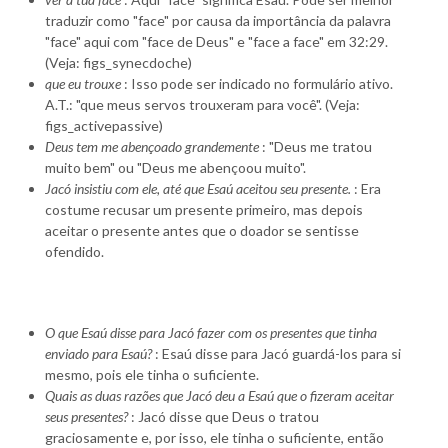
traduzir como "face" por causa da importância da palavra
"face" aqui com "face de Deus" e "face a face" em 32:29.
(Veja: figs_synecdoche)
que eu trouxe
: Isso pode ser indicado no formulário ativo.
A.T.: "que meus servos trouxeram para você". (Veja:
figs_activepassive)
Deus tem me abençoado grandemente
: "Deus me tratou
muito bem" ou "Deus me abençoou muito".
Jacó insistiu com ele, até que Esaú aceitou seu presente.
: Era
costume recusar um presente primeiro, mas depois
aceitar o presente antes que o doador se sentisse
ofendido.
O que Esaú disse para Jacó fazer com os presentes que tinha
enviado para Esaú?
: Esaú disse para Jacó guardá-los para si
mesmo, pois ele tinha o suficiente.
Quais as duas razões que Jacó deu a Esaú que o fizeram aceitar
seus presentes?
: Jacó disse que Deus o tratou
graciosamente e, por isso, ele tinha o suficiente, então