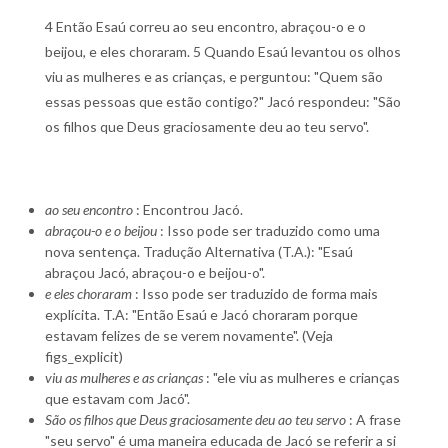
4 Então Esaú correu ao seu encontro, abraçou-o e o
beijou, e eles choraram. 5 Quando Esaú levantou os olhos
viu as mulheres e as crianças, e perguntou: "Quem são
essas pessoas que estão contigo?" Jacó respondeu: "São
os filhos que Deus graciosamente deu ao teu servo".
ao seu encontro
: Encontrou Jacó.
abraçou-o e o beijou
: Isso pode ser traduzido como uma
nova sentença. Tradução Alternativa (T.A.): "Esaú
abraçou Jacó, abraçou-o e beijou-o".
e eles choraram
: Isso pode ser traduzido de forma mais
explícita. T.A: "Então Esaú e Jacó choraram porque
estavam felizes de se verem novamente". (Veja
figs_explicit)
viu as mulheres e as crianças
: "ele viu as mulheres e crianças
que estavam com Jacó".
São os filhos que Deus graciosamente deu ao teu servo
: A frase
"seu servo" é uma maneira educada de Jacó se referir a si