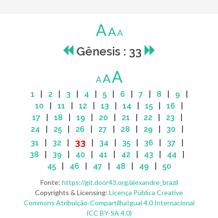
A
A
A
Gênesis : 33
A
A
A
1
|
2
|
3
|
4
|
5
|
6
|
7
|
8
|
9
|
10
|
11
|
12
|
13
|
14
|
15
|
16
|
17
|
18
|
19
|
20
|
21
|
22
|
23
|
24
|
25
|
26
|
27
|
28
|
29
|
30
|
33
31
|
32
|
|
34
|
35
|
36
|
37
|
38
|
39
|
40
|
41
|
42
|
43
|
44
|
45
|
46
|
47
|
48
|
49
|
50
Fonte:
https://git.door43.org/alexandre_brazil
Copyrights & Licensing:
Licença Pública Creative
Commons Atribuição-CompartilhaIgual 4.0 Internacional
(CC BY-SA 4.0)