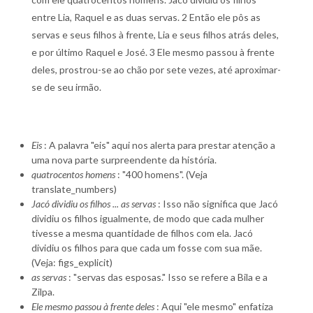
entre Lia, Raquel e as duas servas. 2 Então ele pôs as
servas e seus filhos à frente, Lia e seus filhos atrás deles,
e por último Raquel e José. 3 Ele mesmo passou à frente
deles, prostrou-se ao chão por sete vezes, até aproximar-
se de seu irmão.
Eis
: A palavra "eis" aqui nos alerta para prestar atenção a
uma nova parte surpreendente da história.
quatrocentos homens
: "400 homens". (Veja
translate_numbers)
Jacó dividiu os filhos ... as servas
: Isso não significa que Jacó
dividiu os filhos igualmente, de modo que cada mulher
tivesse a mesma quantidade de filhos com ela. Jacó
dividiu os filhos para que cada um fosse com sua mãe.
(Veja: figs_explicit)
as servas
: "servas das esposas." Isso se refere a Bila e a
Zilpa.
Ele mesmo passou à frente deles
: Aqui "ele mesmo" enfatiza