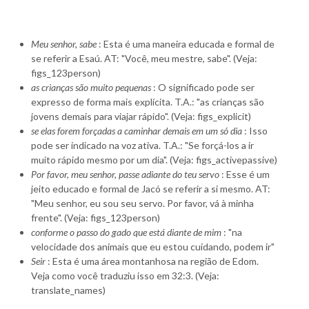
Meu senhor, sabe
: Esta é uma maneira educada e formal de
se referir a Esaú. AT: "Você, meu mestre, sabe". (Veja:
figs_123person)
as crianças são muito pequenas
: O significado pode ser
expresso de forma mais explícita. T.A.: "as crianças são
jovens demais para viajar rápido". (Veja: figs_explicit)
se elas forem forçadas a caminhar demais em um só dia
: Isso
pode ser indicado na voz ativa. T.A.: "Se forçá-los a ir
muito rápido mesmo por um dia". (Veja: figs_activepassive)
Por favor, meu senhor, passe adiante do teu servo
: Esse é um
jeito educado e formal de Jacó se referir a si mesmo. AT:
"Meu senhor, eu sou seu servo. Por favor, vá à minha
frente". (Veja: figs_123person)
conforme o passo do gado que está diante de mim
: "na
velocidade dos animais que eu estou cuidando, podem ir"
Seir
: Esta é uma área montanhosa na região de Edom.
Veja como você traduziu isso em 32:3. (Veja:
translate_names)