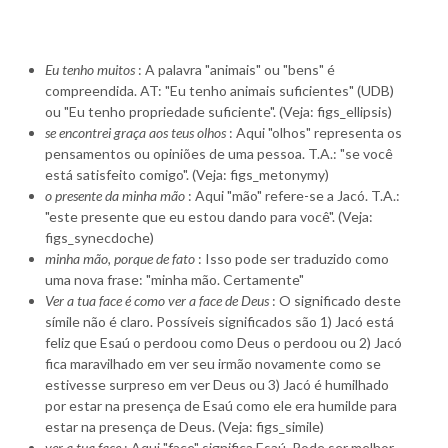
Eu tenho muitos
: A palavra "animais" ou "bens" é
compreendida. AT: "Eu tenho animais suficientes" (UDB)
ou "Eu tenho propriedade suficiente". (Veja: figs_ellipsis)
se encontrei graça aos teus olhos
: Aqui "olhos" representa os
pensamentos ou opiniões de uma pessoa. T.A.: "se você
está satisfeito comigo". (Veja: figs_metonymy)
o presente da minha mão
: Aqui "mão" refere-se a Jacó. T.A.:
"este presente que eu estou dando para você". (Veja:
figs_synecdoche)
minha mão, porque de fato
: Isso pode ser traduzido como
uma nova frase: "minha mão. Certamente"
Ver a tua face é como ver a face de Deus
: O significado deste
símile não é claro. Possíveis significados são 1) Jacó está
feliz que Esaú o perdoou como Deus o perdoou ou 2) Jacó
fica maravilhado em ver seu irmão novamente como se
estivesse surpreso em ver Deus ou 3) Jacó é humilhado
por estar na presença de Esaú como ele era humilde para
estar na presença de Deus. (Veja: figs_simile)
ver a tua face
: Aqui "face" significa Esaú. Pode ser melhor