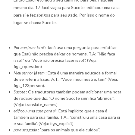
mesmo dia. 17 Jacó viajou para Sucote, edificou uma casa
para si e fez abrigos para seu gado. Por isso o nome do
lugar se chama Sucote.
Por que fazer isto?
: Jacó usa uma pergunta para enfatizar
que Esaú não precisa deixar os homens. T.A: "Não faça
isso!" ou "Você não precisa fazer isso!". (Veja:
figs_rquestion)
Meu senhor já tem
: Esta é uma maneira educada e formal
de se referir a Esaú. A.T.: "Você, meu mestre, tem" (Veja:
figs_123person).
Sucote
: Os tradutores também podem adicionar uma nota
de rodapé que diz: "O nome Sucote significa 'abrigos'".
(Veja: translate_names)
edificou uma casa para si
: Está implícito que a casa é
também para sua família. T.A.: "construiu uma casa para si
e sua família". (Veja: figs_explicit)
para seu gado
: "para os animais que ele cuidou".