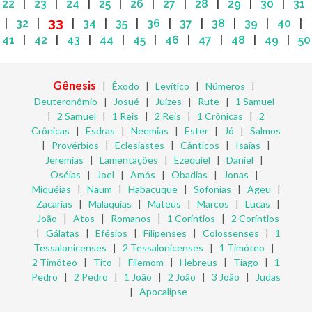
22
|
23
|
24
|
25
|
26
|
27
|
28
|
29
|
30
|
31
33
|
32
|
|
34
|
35
|
36
|
37
|
38
|
39
|
40
|
41
|
42
|
43
|
44
|
45
|
46
|
47
|
48
|
49
|
50
Gênesis
|
Êxodo
|
Levítico
|
Números
|
Deuteronômio
|
Josué
|
Juízes
|
Rute
|
1 Samuel
|
2 Samuel
|
1 Reis
|
2 Reis
|
1 Crônicas
|
2
Crônicas
|
Esdras
|
Neemias
|
Ester
|
Jó
|
Salmos
|
Provérbios
|
Eclesiastes
|
Cânticos
|
Isaías
|
Jeremias
|
Lamentações
|
Ezequiel
|
Daniel
|
Oséias
|
Joel
|
Amós
|
Obadias
|
Jonas
|
Miquéias
|
Naum
|
Habacuque
|
Sofonias
|
Ageu
|
Zacarias
|
Malaquias
|
Mateus
|
Marcos
|
Lucas
|
João
|
Atos
|
Romanos
|
1 Coríntios
|
2 Coríntios
|
Gálatas
|
Efésios
|
Filipenses
|
Colossenses
|
1
Tessalonicenses
|
2 Tessalonicenses
|
1 Timóteo
|
2 Timóteo
|
Tito
|
Filemom
|
Hebreus
|
Tiago
|
1
Pedro
|
2 Pedro
|
1 João
|
2 João
|
3 João
|
Judas
|
Apocalipse