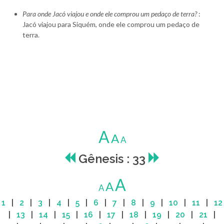
Para onde Jacó viajou e onde ele comprou um pedaço de terra?
:
Jacó viajou para Siquém, onde ele comprou um pedaço de
terra.
A
A
A
Gênesis : 33
A
A
A
1
|
2
|
3
|
4
|
5
|
6
|
7
|
8
|
9
|
10
|
11
|
12
|
13
|
14
|
15
|
16
|
17
|
18
|
19
|
20
|
21
|