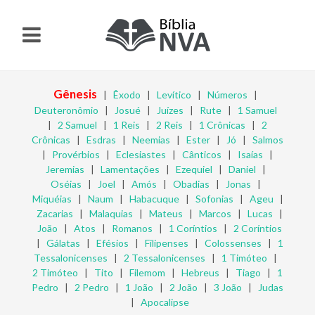
Gênesis
|
Êxodo
|
Levítico
|
Números
|
Deuteronômio
|
Josué
|
Juízes
|
Rute
|
1 Samuel
|
2 Samuel
|
1 Reis
|
2 Reis
|
1 Crônicas
|
2
Crônicas
|
Esdras
|
Neemias
|
Ester
|
Jó
|
Salmos
|
Provérbios
|
Eclesiastes
|
Cânticos
|
Isaías
|
Jeremias
|
Lamentações
|
Ezequiel
|
Daniel
|
Oséias
|
Joel
|
Amós
|
Obadias
|
Jonas
|
Miquéias
|
Naum
|
Habacuque
|
Sofonias
|
Ageu
|
Zacarias
|
Malaquias
|
Mateus
|
Marcos
|
Lucas
|
João
|
Atos
|
Romanos
|
1 Coríntios
|
2 Coríntios
|
Gálatas
|
Efésios
|
Filipenses
|
Colossenses
|
1
Tessalonicenses
|
2 Tessalonicenses
|
1 Timóteo
|
2 Timóteo
|
Tito
|
Filemom
|
Hebreus
|
Tiago
|
1
Pedro
|
2 Pedro
|
1 João
|
2 João
|
3 João
|
Judas
|
Apocalipse