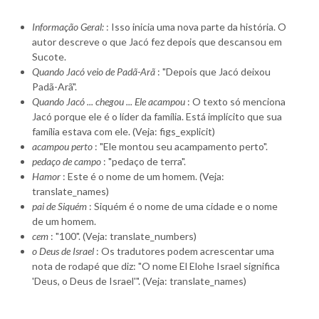
Informação Geral:
: Isso inicia uma nova parte da história. O
autor descreve o que Jacó fez depois que descansou em
Sucote.
Quando Jacó veio de Padã-Arã
: "Depois que Jacó deixou
Padã-Arã".
Quando Jacó ... chegou ... Ele acampou
: O texto só menciona
Jacó porque ele é o líder da família. Está implícito que sua
família estava com ele. (Veja: figs_explicit)
acampou perto
: "Ele montou seu acampamento perto".
pedaço de campo
: "pedaço de terra".
Hamor
: Este é o nome de um homem. (Veja:
translate_names)
pai de Siquém
: Siquém é o nome de uma cidade e o nome
de um homem.
cem
: "100". (Veja: translate_numbers)
o Deus de Israel
: Os tradutores podem acrescentar uma
nota de rodapé que diz: "O nome El Elohe Israel significa
'Deus, o Deus de Israel'". (Veja: translate_names)