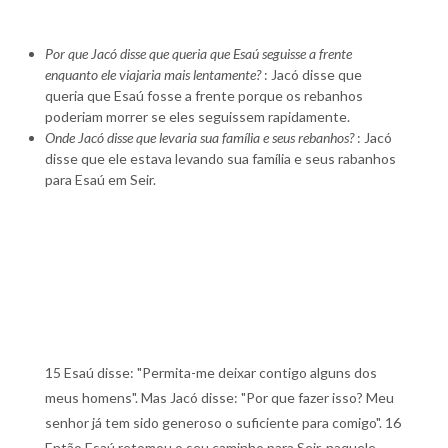
Por que Jacó disse que queria que Esaú seguisse a frente
enquanto ele viajaria mais lentamente?
: Jacó disse que
queria que Esaú fosse a frente porque os rebanhos
poderiam morrer se eles seguissem rapidamente.
Onde Jacó disse que levaria sua família e seus rebanhos?
: Jacó
disse que ele estava levando sua família e seus rabanhos
para Esaú em Seir.
15 Esaú disse: "Permita-me deixar contigo alguns dos
meus homens". Mas Jacó disse: "Por que fazer isso? Meu
senhor já tem sido generoso o suficiente para comigo". 16
Então Esaú retomou o seu caminho para Seir, naquele