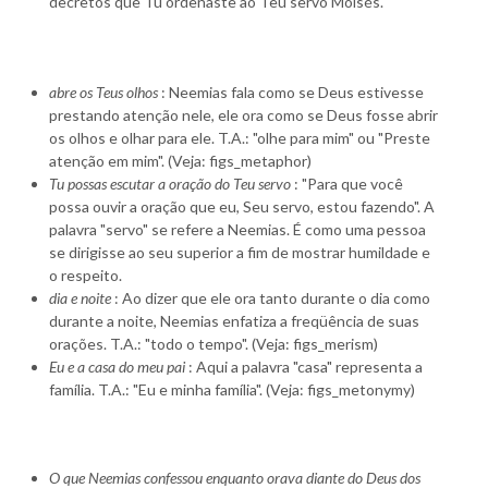
decretos que Tu ordenaste ao Teu servo Moisés.
abre os Teus olhos
: Neemias fala como se Deus estivesse
prestando atenção nele, ele ora como se Deus fosse abrir
os olhos e olhar para ele. T.A.: "olhe para mim" ou "Preste
atenção em mim". (Veja: figs_metaphor)
Tu possas escutar a oração do Teu servo
: "Para que você
possa ouvir a oração que eu, Seu servo, estou fazendo". A
palavra "servo" se refere a Neemias. É como uma pessoa
se dirigisse ao seu superior a fim de mostrar humildade e
o respeito.
dia e noite
: Ao dizer que ele ora tanto durante o dia como
durante a noite, Neemias enfatiza a freqüência de suas
orações. T.A.: "todo o tempo". (Veja: figs_merism)
Eu e a casa do meu pai
: Aqui a palavra "casa" representa a
família. T.A.: "Eu e minha família". (Veja: figs_metonymy)
O que Neemias confessou enquanto orava diante do Deus dos