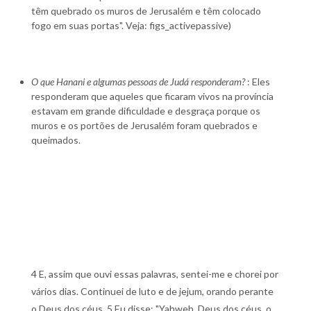
têm quebrado os muros de Jerusalém e têm colocado
fogo em suas portas". Veja: figs_activepassive)
O que Hanani e algumas pessoas de Judá responderam?
: Eles
responderam que aqueles que ficaram vivos na província
estavam em grande dificuldade e desgraça porque os
muros e os portões de Jerusalém foram quebrados e
queimados.
4 E, assim que ouvi essas palavras, sentei-me e chorei por
vários dias. Continuei de luto e de jejum, orando perante
o Deus dos céus. 5 Eu disse: "Yahweh, Deus dos céus, o