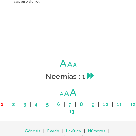
copeiro do rei.
A
A
A
Neemias : 1
A
A
A
1
|
2
|
3
|
4
|
5
|
6
|
7
|
8
|
9
|
10
|
11
|
12
|
13
Gênesis
|
Êxodo
|
Levítico
|
Números
|