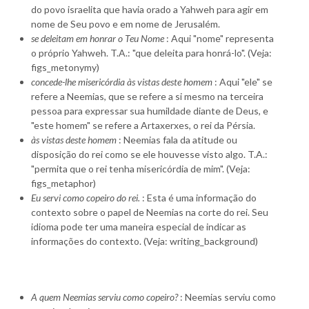
do povo israelita que havia orado a Yahweh para agir em
nome de Seu povo e em nome de Jerusalém.
se deleitam em honrar o Teu Nome
: Aqui "nome" representa
o próprio Yahweh. T.A.: "que deleita para honrá-lo". (Veja:
figs_metonymy)
concede-lhe misericórdia às vistas deste homem
: Aqui "ele" se
refere a Neemias, que se refere a si mesmo na terceira
pessoa para expressar sua humildade diante de Deus, e
"este homem" se refere a Artaxerxes, o rei da Pérsia.
às vistas deste homem
: Neemias fala da atitude ou
disposição do rei como se ele houvesse visto algo. T.A.:
"permita que o rei tenha misericórdia de mim". (Veja:
figs_metaphor)
Eu servi como copeiro do rei.
: Esta é uma informação do
contexto sobre o papel de Neemias na corte do rei. Seu
idioma pode ter uma maneira especial de indicar as
informações do contexto. (Veja: writing_background)
A quem Neemias serviu como copeiro?
: Neemias serviu como