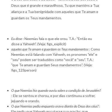
Deus que é grande e maravilhoso, Tu que manténs a Tua
aliança e a Tua benignidade com aqueles que Te amam e
guardam os Teus mandamentos.
Eu disse
: Neemias fala o que ele orou. T.A.: "Então eu
disse a Yahweh". (Veja: figs_explicit)
aqueles que Te amam e guardam os Teus mandamentos
: Como
Neemias está falando com Yahweh, os pronomes "ele" e
"seu" podem ser traduzidos como "você" e "seu". T.A.:
"que Te amam e guardam Seus mandamentos". (Veja:
figs_123person)
O que Neemias fez quando ouviu sobre a condição de Jerusalém?
: Ele se sentou e chorou, e por dias continuou a sofrer,
jejuando e orando.
O que Neemias pediu enquanto orava diante do Deus dos céus?
:
Ele pediu que Yahweh escutasse sua oração; que