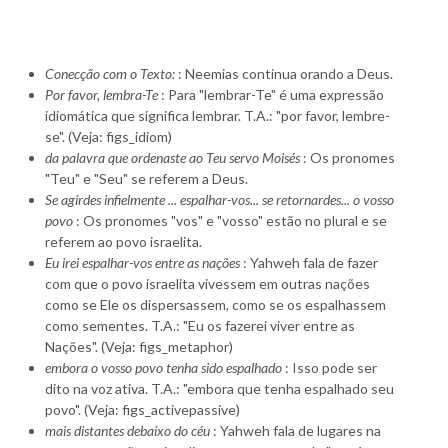
Conecção com o Texto:
: Neemias continua orando a Deus.
Por favor, lembra-Te
: Para "lembrar-Te" é uma expressão
idiomática que significa lembrar. T.A.: "por favor, lembre-
se". (Veja: figs_idiom)
da palavra que ordenaste ao Teu servo Moisés
: Os pronomes
"Teu" e "Seu" se referem a Deus.
Se agirdes infielmente ... espalhar-vos... se retornardes... o vosso
povo
: Os pronomes "vos" e "vosso" estão no plural e se
referem ao povo israelita.
Eu irei espalhar-vos entre as nações
: Yahweh fala de fazer
com que o povo israelita vivessem em outras nações
como se Ele os dispersassem, como se os espalhassem
como sementes. T.A.: "Eu os fazerei viver entre as
Nações". (Veja: figs_metaphor)
embora o vosso povo tenha sido espalhado
: Isso pode ser
dito na voz ativa. T.A.: "embora que tenha espalhado seu
povo". (Veja: figs_activepassive)
mais distantes debaixo do céu
: Yahweh fala de lugares na