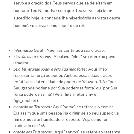
servo e a oração dos Teus servos que se deleitam em
honrar o Teu Nome. Faz com que Teu servo seja bem-
sucedido hoje, e concede-lhe misericórdia às vistas deste
homem". Eu servia como copeiro do rei.
Informação Geral:
: Neemias continuou sua oração.
Eles são os Teus servos
: A palavra "eles" se refere ao povo
israelita.
pelo Teu grande poder e pela Tua mão forte
: Aqui "mão"
representa força ou poder. Ambas, essas duas frases
enfatizam a intensidade do poder de Yahweh. T.A.: "por
Seu grande poder e por Sua poderosa força" ou "por Sua
força poderosíssima". (Veja: figs_metonymy e
figs_doublet)
a oração do Teu servo
: Aqui "servo" se refere a Neemias.
Era assim que uma pessoa iria dirigir-se ao seu superior, a
fim de mostrar humildade e respeito. Veja como foi
traduzido em 1:6.
oração dos Teus servos
: Aqui "servos" se refere ao restante