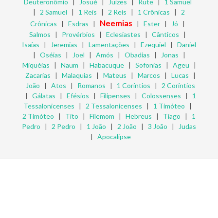
Deuteronômio
|
Josué
|
Juízes
|
Rute
|
1 Samuel
|
2 Samuel
|
1 Reis
|
2 Reis
|
1 Crônicas
|
2
Neemias
Crônicas
|
Esdras
|
|
Ester
|
Jó
|
Salmos
|
Provérbios
|
Eclesiastes
|
Cânticos
|
Isaías
|
Jeremias
|
Lamentações
|
Ezequiel
|
Daniel
|
Oséias
|
Joel
|
Amós
|
Obadias
|
Jonas
|
Miquéias
|
Naum
|
Habacuque
|
Sofonias
|
Ageu
|
Zacarias
|
Malaquias
|
Mateus
|
Marcos
|
Lucas
|
João
|
Atos
|
Romanos
|
1 Coríntios
|
2 Coríntios
|
Gálatas
|
Efésios
|
Filipenses
|
Colossenses
|
1
Tessalonicenses
|
2 Tessalonicenses
|
1 Timóteo
|
2 Timóteo
|
Tito
|
Filemom
|
Hebreus
|
Tiago
|
1
Pedro
|
2 Pedro
|
1 João
|
2 João
|
3 João
|
Judas
|
Apocalipse