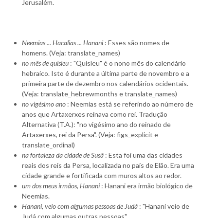
Jerusalém.
Neemias ... Hacalias ... Hanani
: Esses são nomes de
homens. (Veja: translate_names)
no mês de quisleu
: "Quisleu" é o nono mês do calendário
hebraico. Isto é durante a última parte de novembro e a
primeira parte de dezembro nos calendários ocidentais.
(Veja: translate_hebrewmonths e translate_names)
no vigésimo ano
: Neemias está se referindo ao número de
anos que Artaxerxes reinava como rei. Tradução
Alternativa (T.A.): "no vigésimo ano do reinado de
Artaxerxes, rei da Persa". (Veja: figs_explicit e
translate_ordinal)
na fortaleza da cidade de Susã
: Esta foi uma das cidades
reais dos reis da Persa, localizada no país de Elão. Era uma
cidade grande e fortificada com muros altos ao redor.
um dos meus irmãos, Hanani
: Hanani era irmão biológico de
Neemias.
Hanani, veio com algumas pessoas de Judá
: "Hanani veio de
Judá com algumas outras pessoas".