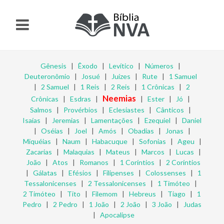
Gênesis
|
Êxodo
|
Levítico
|
Números
|
Deuteronômio
|
Josué
|
Juízes
|
Rute
|
1 Samuel
|
2 Samuel
|
1 Reis
|
2 Reis
|
1 Crônicas
|
2
Neemias
Crônicas
|
Esdras
|
|
Ester
|
Jó
|
Salmos
|
Provérbios
|
Eclesiastes
|
Cânticos
|
Isaías
|
Jeremias
|
Lamentações
|
Ezequiel
|
Daniel
|
Oséias
|
Joel
|
Amós
|
Obadias
|
Jonas
|
Miquéias
|
Naum
|
Habacuque
|
Sofonias
|
Ageu
|
Zacarias
|
Malaquias
|
Mateus
|
Marcos
|
Lucas
|
João
|
Atos
|
Romanos
|
1 Coríntios
|
2 Coríntios
|
Gálatas
|
Efésios
|
Filipenses
|
Colossenses
|
1
Tessalonicenses
|
2 Tessalonicenses
|
1 Timóteo
|
2 Timóteo
|
Tito
|
Filemom
|
Hebreus
|
Tiago
|
1
Pedro
|
2 Pedro
|
1 João
|
2 João
|
3 João
|
Judas
|
Apocalipse