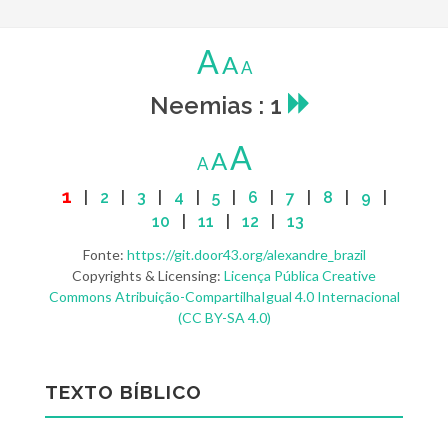
A
A
A
Neemias : 1
A
A
A
1
|
2
|
3
|
4
|
5
|
6
|
7
|
8
|
9
|
10
|
11
|
12
|
13
Fonte:
https://git.door43.org/alexandre_brazil
Copyrights & Licensing:
Licença Pública Creative
Commons Atribuição-CompartilhaIgual 4.0 Internacional
(CC BY-SA 4.0)
TEXTO BÍBLICO