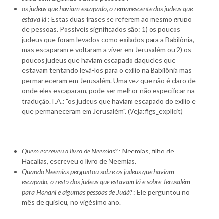
os judeus que haviam escapado, o remanescente dos judeus que
estava lá
: Estas duas frases se referem ao mesmo grupo
de pessoas. Possíveis significados são: 1) os poucos
judeus que foram levados como exilados para a Babilônia,
mas escaparam e voltaram a viver em Jerusalém ou 2) os
poucos judeus que haviam escapado daqueles que
estavam tentando levá-los para o exílio na Babilônia mas
permaneceram em Jerusalém. Uma vez que não é claro de
onde eles escaparam, pode ser melhor não especificar na
tradução.T.A.: "os judeus que haviam escapado do exílio e
que permaneceram em Jerusalém". (Veja:figs_explicit)
Quem escreveu o livro de Neemias?
: Neemias, filho de
Hacalias, escreveu o livro de Neemias.
Quando Neemias perguntou sobre os judeus que haviam
escapado, o resto dos judeus que estavam lá e sobre Jerusalém
para Hanani e algumas pessoas de Judá?
: Ele perguntou no
mês de quisleu, no vigésimo ano.