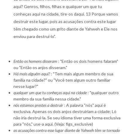
aqui? Genros, filhos, filhas e qualquer um que tu
conheças aqui na cidade, tire-os daqui. 13 Porque vamos
destruir este lugar, pois as acusações contra este lugar
têm chegado como um grito diante de Yahweh e Ele nos
enviou para destruí-lo".
Então os homens disseram
: "Então os dois homens falaram"
ou "Então os anjos disseram."
Há mais alguém aqui?
: "Tem mais algum membro de sua
familia na cidade?" ou "Você tem algum outro familiar
nesse lugar?"
qualquer um que tu conheças aqui na cidade
: "qualquer outro
membro da sua familia nessa cidade."
nós estamos prestes a destruir
: A palavra "nós" aqui é
exclusiva. Apenas os dois anjos destruiriam a cidade; Ló
não iria destrui-la. Se seu idioma tiver uma forma exclusiva
para "nós," use-a aqui. (Veja: figs_exclusive)
as acusações contra esse lugar diante de Yahweh têm se tornado