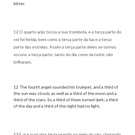
bitter.
12 O quarto anjo tocou a sua trombeta, e a terça parte do
sol foi ferida, bem como a terça parte da lua e a terça
parte das estrelas. Assim a terça parte deles se tornou
escura; a terça parte, tanto do dia como da noite, não
brilharam.
12 The fourth angel sounded his trumpet, and a third of
the sun was struck, as well as a third of the moon and a
third of the stars. So a third of them turned dark; a third
of the day and a third of the night had no light.
13 E vi e ouvi uma águia voando no meio do céu, clamando