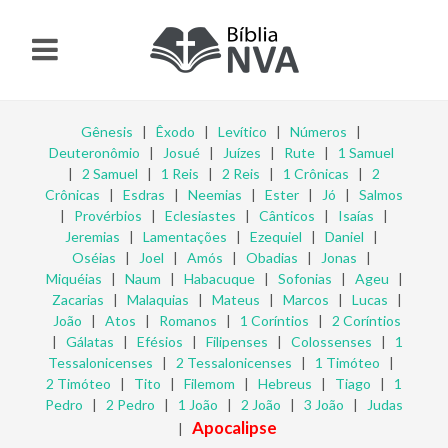
Gênesis
|
Êxodo
|
Levítico
|
Números
|
Deuteronômio
|
Josué
|
Juízes
|
Rute
|
1 Samuel
|
2 Samuel
|
1 Reis
|
2 Reis
|
1 Crônicas
|
2
Crônicas
|
Esdras
|
Neemias
|
Ester
|
Jó
|
Salmos
|
Provérbios
|
Eclesiastes
|
Cânticos
|
Isaías
|
Jeremias
|
Lamentações
|
Ezequiel
|
Daniel
|
Oséias
|
Joel
|
Amós
|
Obadias
|
Jonas
|
Miquéias
|
Naum
|
Habacuque
|
Sofonias
|
Ageu
|
Zacarias
|
Malaquias
|
Mateus
|
Marcos
|
Lucas
|
João
|
Atos
|
Romanos
|
1 Coríntios
|
2 Coríntios
|
Gálatas
|
Efésios
|
Filipenses
|
Colossenses
|
1
Tessalonicenses
|
2 Tessalonicenses
|
1 Timóteo
|
2 Timóteo
|
Tito
|
Filemom
|
Hebreus
|
Tiago
|
1
Pedro
|
2 Pedro
|
1 João
|
2 João
|
3 João
|
Judas
Apocalipse
|