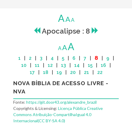
A
A
A
Apocalipse : 8
A
A
A
8
1
|
2
|
3
|
4
|
5
|
6
|
7
|
|
9
|
10
|
11
|
12
|
13
|
14
|
15
|
16
|
17
|
18
|
19
|
20
|
21
|
22
NOVA BÍBLIA DE ACESSO LIVRE -
NVA
Fonte:
https://git.door43.org/alexandre_brazil
Copyrights & Licensing:
Licença Pública Creative
Commons Atribuição-CompartilhaIgual 4.0
Internacional(CC BY-SA 4.0)