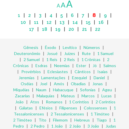
A
A
A
8
1
|
2
|
3
|
4
|
5
|
6
|
7
|
|
9
|
10
|
11
|
12
|
13
|
14
|
15
|
16
|
17
|
18
|
19
|
20
|
21
|
22
Gênesis
|
Êxodo
|
Levítico
|
Números
|
Deuteronômio
|
Josué
|
Juízes
|
Rute
|
1 Samuel
|
2 Samuel
|
1 Reis
|
2 Reis
|
1 Crônicas
|
2
Crônicas
|
Esdras
|
Neemias
|
Ester
|
Jó
|
Salmos
|
Provérbios
|
Eclesiastes
|
Cânticos
|
Isaías
|
Jeremias
|
Lamentações
|
Ezequiel
|
Daniel
|
Oséias
|
Joel
|
Amós
|
Obadias
|
Jonas
|
Miquéias
|
Naum
|
Habacuque
|
Sofonias
|
Ageu
|
Zacarias
|
Malaquias
|
Mateus
|
Marcos
|
Lucas
|
João
|
Atos
|
Romanos
|
1 Coríntios
|
2 Coríntios
|
Gálatas
|
Efésios
|
Filipenses
|
Colossenses
|
1
Tessalonicenses
|
2 Tessalonicenses
|
1 Timóteo
|
2 Timóteo
|
Tito
|
Filemom
|
Hebreus
|
Tiago
|
1
Pedro
|
2 Pedro
|
1 João
|
2 João
|
3 João
|
Judas