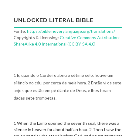
UNLOCKED LITERAL BIBLE
Fonte:
https://bibleineverylanguage.org/translations/
Copyrights & Licensing:
Creative Commons Attribution-
ShareAlike 4.0 International (CC BY-SA 4.0)
1 E, quando o Cordeiro abriu o sétimo selo, houve um
silêncio no céu, por cerca de meia hora. 2 Então vi os sete
anjos que estão em pé diante de Deus, e lhes foram
dadas sete trombetas.
1 When the Lamb opened the seventh seal, there was a
silence in heaven for about half an hour. 2 Then I saw the
seven angels who stand before God, and seven trumpets