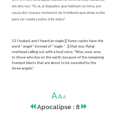
em alta voz: "Ai, ai, ai daqueles que habitam na terra, por
causa dos toques restantes de trombeta que ainda estão
para ser soados pelos três anjos".
13 I looked, and I heard an eagle [[ Some copies have the
word " angel " instead of " eagle " . ]] that was flying
overhead calling out with a loud voice, "Woe, woe, woe,
to those who live on the earth, because of the remaining
trumpet blasts that are about to be sounded by the
three angels."
A
A
A
Apocalipse : 8