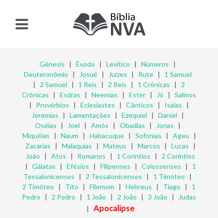
Gênesis
|
Êxodo
|
Levítico
|
Números
|
Deuteronômio
|
Josué
|
Juízes
|
Rute
|
1 Samuel
|
2 Samuel
|
1 Reis
|
2 Reis
|
1 Crônicas
|
2
Crônicas
|
Esdras
|
Neemias
|
Ester
|
Jó
|
Salmos
|
Provérbios
|
Eclesiastes
|
Cânticos
|
Isaías
|
Jeremias
|
Lamentações
|
Ezequiel
|
Daniel
|
Oséias
|
Joel
|
Amós
|
Obadias
|
Jonas
|
Miquéias
|
Naum
|
Habacuque
|
Sofonias
|
Ageu
|
Zacarias
|
Malaquias
|
Mateus
|
Marcos
|
Lucas
|
João
|
Atos
|
Romanos
|
1 Coríntios
|
2 Coríntios
|
Gálatas
|
Efésios
|
Filipenses
|
Colossenses
|
1
Tessalonicenses
|
2 Tessalonicenses
|
1 Timóteo
|
2 Timóteo
|
Tito
|
Filemom
|
Hebreus
|
Tiago
|
1
Pedro
|
2 Pedro
|
1 João
|
2 João
|
3 João
|
Judas
Apocalipse
|