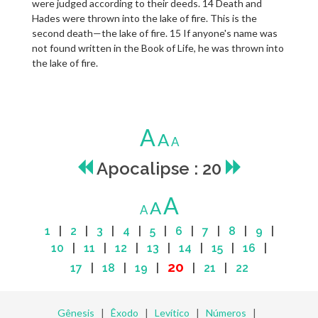
were judged according to their deeds. 14 Death and
Hades were thrown into the lake of fire. This is the
second death—the lake of fire. 15 If anyone's name was
not found written in the Book of Life, he was thrown into
the lake of fire.
A
A
A
Apocalipse : 20
A
A
A
1
|
2
|
3
|
4
|
5
|
6
|
7
|
8
|
9
|
10
|
11
|
12
|
13
|
14
|
15
|
16
|
20
17
|
18
|
19
|
|
21
|
22
Gênesis
|
Êxodo
|
Levítico
|
Números
|