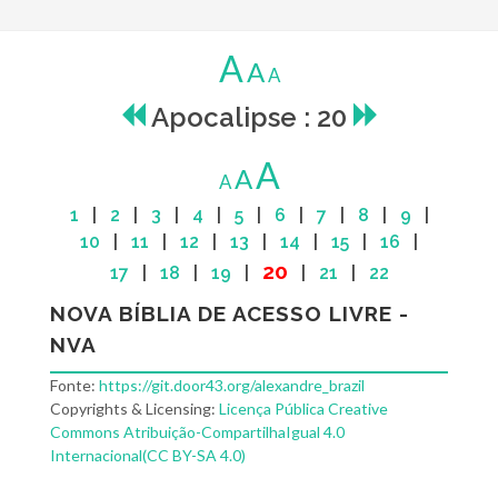
A
A
A
Apocalipse : 20
A
A
A
1
|
2
|
3
|
4
|
5
|
6
|
7
|
8
|
9
|
10
|
11
|
12
|
13
|
14
|
15
|
16
|
20
17
|
18
|
19
|
|
21
|
22
NOVA BÍBLIA DE ACESSO LIVRE -
NVA
Fonte:
https://git.door43.org/alexandre_brazil
Copyrights & Licensing:
Licença Pública Creative
Commons Atribuição-CompartilhaIgual 4.0
Internacional(CC BY-SA 4.0)