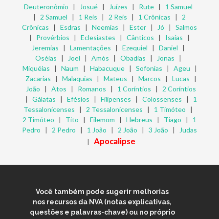
Deuteronômio
|
Josué
|
Juízes
|
Rute
|
1 Samuel
|
2 Samuel
|
1 Reis
|
2 Reis
|
1 Crônicas
|
2
Crônicas
|
Esdras
|
Neemias
|
Ester
|
Jó
|
Salmos
|
Provérbios
|
Eclesiastes
|
Cânticos
|
Isaías
|
Jeremias
|
Lamentações
|
Ezequiel
|
Daniel
|
Oséias
|
Joel
|
Amós
|
Obadias
|
Jonas
|
Miquéias
|
Naum
|
Habacuque
|
Sofonias
|
Ageu
|
Zacarias
|
Malaquias
|
Mateus
|
Marcos
|
Lucas
|
João
|
Atos
|
Romanos
|
1 Coríntios
|
2 Coríntios
|
Gálatas
|
Efésios
|
Filipenses
|
Colossenses
|
1
Tessalonicenses
|
2 Tessalonicenses
|
1 Timóteo
|
2 Timóteo
|
Tito
|
Filemom
|
Hebreus
|
Tiago
|
1
Pedro
|
2 Pedro
|
1 João
|
2 João
|
3 João
|
Judas
Apocalipse
|
Você também pode sugerir melhorias
nos recursos da NVA (notas explicativas,
questões e palavras-chave) ou no próprio