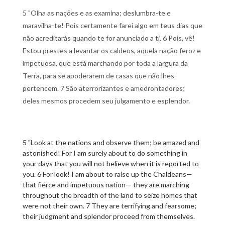
5 "Olha as nações e as examina; deslumbra-te e
maravilha-te! Pois certamente farei algo em teus dias que
não acreditarás quando te for anunciado a ti. 6 Pois, vê!
Estou prestes a levantar os caldeus, aquela nação feroz e
impetuosa, que está marchando por toda a largura da
Terra, para se apoderarem de casas que não lhes
pertencem. 7 São aterrorizantes e amedrontadores;
deles mesmos procedem seu julgamento e esplendor.
5 "Look at the nations and observe them; be amazed and
astonished! For I am surely about to do something in
your days that you will not believe when it is reported to
you. 6 For look! I am about to raise up the Chaldeans—
that fierce and impetuous nation— they are marching
throughout the breadth of the land to seize homes that
were not their own. 7 They are terrifying and fearsome;
their judgment and splendor proceed from themselves.