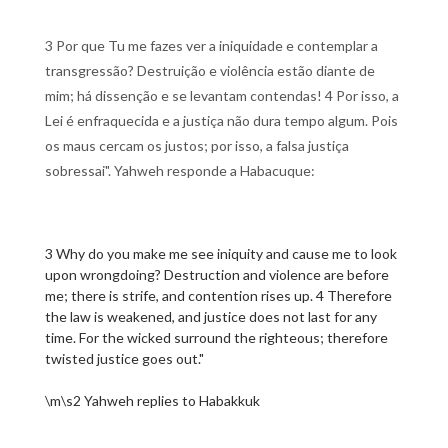
3 Por que Tu me fazes ver a iniquidade e contemplar a
transgressão? Destruição e violência estão diante de
mim; há dissenção e se levantam contendas! 4 Por isso, a
Lei é enfraquecida e a justiça não dura tempo algum. Pois
os maus cercam os justos; por isso, a falsa justiça
sobressai". Yahweh responde a Habacuque:
3 Why do you make me see iniquity and cause me to look
upon wrongdoing? Destruction and violence are before
me; there is strife, and contention rises up. 4 Therefore
the law is weakened, and justice does not last for any
time. For the wicked surround the righteous; therefore
twisted justice goes out."
\m\s2 Yahweh replies to Habakkuk