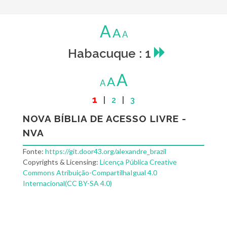
A
A
A
Habacuque : 1
A
A
A
1
|
2
|
3
NOVA BÍBLIA DE ACESSO LIVRE -
NVA
Fonte:
https://git.door43.org/alexandre_brazil
Copyrights & Licensing:
Licença Pública Creative
Commons Atribuição-CompartilhaIgual 4.0
Internacional(CC BY-SA 4.0)