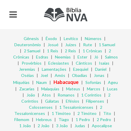
Gênesis
|
Êxodo
|
Levítico
|
Números
|
Deuteronômio
|
Josué
|
Juízes
|
Rute
|
1 Samuel
|
2 Samuel
|
1 Reis
|
2 Reis
|
1 Crônicas
|
2
Crônicas
|
Esdras
|
Neemias
|
Ester
|
Jó
|
Salmos
|
Provérbios
|
Eclesiastes
|
Cânticos
|
Isaías
|
Jeremias
|
Lamentações
|
Ezequiel
|
Daniel
|
Oséias
|
Joel
|
Amós
|
Obadias
|
Jonas
|
Habacuque
Miquéias
|
Naum
|
|
Sofonias
|
Ageu
|
Zacarias
|
Malaquias
|
Mateus
|
Marcos
|
Lucas
|
João
|
Atos
|
Romanos
|
1 Coríntios
|
2
Coríntios
|
Gálatas
|
Efésios
|
Filipenses
|
Colossenses
|
1 Tessalonicenses
|
2
Tessalonicenses
|
1 Timóteo
|
2 Timóteo
|
Tito
|
Filemom
|
Hebreus
|
Tiago
|
1 Pedro
|
2 Pedro
|
1 João
|
2 João
|
3 João
|
Judas
|
Apocalipse