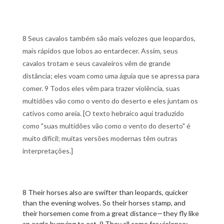
8 Seus cavalos também são mais velozes que leopardos,
mais rápidos que lobos ao entardecer. Assim, seus
cavalos trotam e seus cavaleiros vêm de grande
distância; eles voam como uma águia que se apressa para
comer. 9 Todos eles vêm para trazer violência, suas
multidões vão como o vento do deserto e eles juntam os
cativos como areia. [O texto hebraico aqui traduzido
como "suas multidões vão como o vento do deserto" é
muito difícil; muitas versões modernas têm outras
interpretações.]
8 Their horses also are swifter than leopards, quicker
than the evening wolves. So their horses stamp, and
their horsemen come from a great distance—they fly like
an eagle hurrying to eat. 9 They all come for violence;