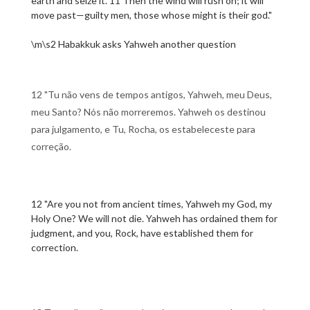
earth and seize it. 11 Then the wind will rush on; it will
move past—guilty men, those whose might is their god."
\m\s2 Habakkuk asks Yahweh another question
12 "Tu não vens de tempos antigos, Yahweh, meu Deus,
meu Santo? Nós não morreremos. Yahweh os destinou
para julgamento, e Tu, Rocha, os estabeleceste para
correção.
12 "Are you not from ancient times, Yahweh my God, my
Holy One? We will not die. Yahweh has ordained them for
judgment, and you, Rock, have established them for
correction.