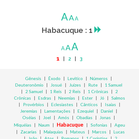
A
A
A
Habacuque : 1
A
A
A
1
|
2
|
3
Gênesis
|
Êxodo
|
Levítico
|
Números
|
Deuteronômio
|
Josué
|
Juízes
|
Rute
|
1 Samuel
|
2 Samuel
|
1 Reis
|
2 Reis
|
1 Crônicas
|
2
Crônicas
|
Esdras
|
Neemias
|
Ester
|
Jó
|
Salmos
|
Provérbios
|
Eclesiastes
|
Cânticos
|
Isaías
|
Jeremias
|
Lamentações
|
Ezequiel
|
Daniel
|
Oséias
|
Joel
|
Amós
|
Obadias
|
Jonas
|
Habacuque
Miquéias
|
Naum
|
|
Sofonias
|
Ageu
|
Zacarias
|
Malaquias
|
Mateus
|
Marcos
|
Lucas
|
João
|
Atos
|
Romanos
|
1 Coríntios
|
2