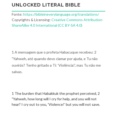
UNLOCKED LITERAL BIBLE
Fonte:
https://bibleineverylanguage.org/translations/
Copyrights & Licensing:
Creative Commons Attribution-
ShareAlike 4.0 International (CC BY-SA 4.0)
1 A mensagem que o profeta Habacuque recebeu: 2
"Yahweh, até quando devo clamar por ajuda, e Tu não
ouvirás? Tenho gritado a Ti: 'Violência!', mas Tu não me
salvas.
1 The burden that Habakkuk the prophet perceived, 2
"Yahweh, how long will I cry for help, and you will not
hear? I cry out to you, 'Violence!' but you will not save.