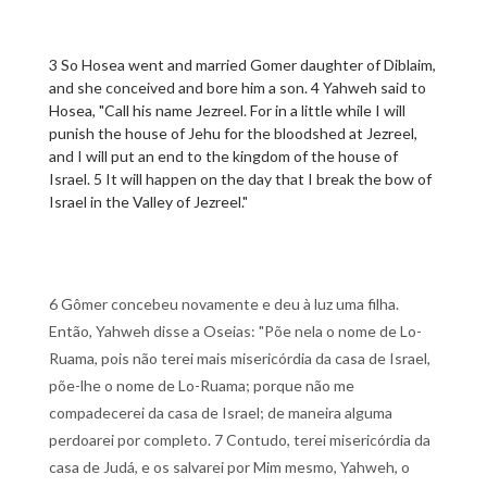
3 So Hosea went and married Gomer daughter of Diblaim,
and she conceived and bore him a son. 4 Yahweh said to
Hosea, "Call his name Jezreel. For in a little while I will
punish the house of Jehu for the bloodshed at Jezreel,
and I will put an end to the kingdom of the house of
Israel. 5 It will happen on the day that I break the bow of
Israel in the Valley of Jezreel."
6 Gômer concebeu novamente e deu à luz uma filha.
Então, Yahweh disse a Oseias: "Põe nela o nome de Lo-
Ruama, pois não terei mais misericórdia da casa de Israel,
põe-lhe o nome de Lo-Ruama; porque não me
compadecerei da casa de Israel; de maneira alguma
perdoarei por completo. 7 Contudo, terei misericórdia da
casa de Judá, e os salvarei por Mim mesmo, Yahweh, o