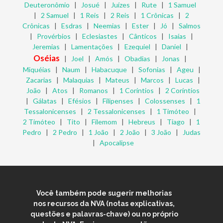
Deuteronômio
|
Josué
|
Juízes
|
Rute
|
1 Samuel
|
2 Samuel
|
1 Reis
|
2 Reis
|
1 Crônicas
|
2
Crônicas
|
Esdras
|
Neemias
|
Ester
|
Jó
|
Salmos
|
Provérbios
|
Eclesiastes
|
Cânticos
|
Isaías
|
Jeremias
|
Lamentações
|
Ezequiel
|
Daniel
|
Oséias
|
Joel
|
Amós
|
Obadias
|
Jonas
|
Miquéias
|
Naum
|
Habacuque
|
Sofonias
|
Ageu
|
Zacarias
|
Malaquias
|
Mateus
|
Marcos
|
Lucas
|
João
|
Atos
|
Romanos
|
1 Coríntios
|
2 Coríntios
|
Gálatas
|
Efésios
|
Filipenses
|
Colossenses
|
1
Tessalonicenses
|
2 Tessalonicenses
|
1 Timóteo
|
2 Timóteo
|
Tito
|
Filemom
|
Hebreus
|
Tiago
|
1
Pedro
|
2 Pedro
|
1 João
|
2 João
|
3 João
|
Judas
|
Apocalipse
Você também pode sugerir melhorias
nos recursos da NVA (notas explicativas,
questões e palavras-chave) ou no próprio