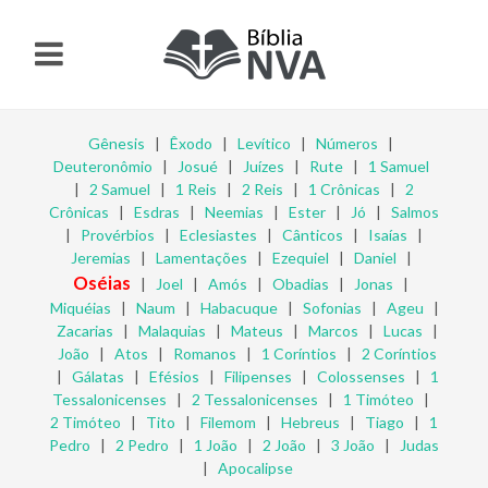
Gênesis
|
Êxodo
|
Levítico
|
Números
|
Deuteronômio
|
Josué
|
Juízes
|
Rute
|
1 Samuel
|
2 Samuel
|
1 Reis
|
2 Reis
|
1 Crônicas
|
2
Crônicas
|
Esdras
|
Neemias
|
Ester
|
Jó
|
Salmos
|
Provérbios
|
Eclesiastes
|
Cânticos
|
Isaías
|
Jeremias
|
Lamentações
|
Ezequiel
|
Daniel
|
Oséias
|
Joel
|
Amós
|
Obadias
|
Jonas
|
Miquéias
|
Naum
|
Habacuque
|
Sofonias
|
Ageu
|
Zacarias
|
Malaquias
|
Mateus
|
Marcos
|
Lucas
|
João
|
Atos
|
Romanos
|
1 Coríntios
|
2 Coríntios
|
Gálatas
|
Efésios
|
Filipenses
|
Colossenses
|
1
Tessalonicenses
|
2 Tessalonicenses
|
1 Timóteo
|
2 Timóteo
|
Tito
|
Filemom
|
Hebreus
|
Tiago
|
1
Pedro
|
2 Pedro
|
1 João
|
2 João
|
3 João
|
Judas
|
Apocalipse