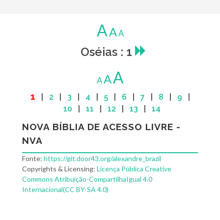
A
A
A
Oséias : 1
A
A
A
1
|
2
|
3
|
4
|
5
|
6
|
7
|
8
|
9
|
10
|
11
|
12
|
13
|
14
NOVA BÍBLIA DE ACESSO LIVRE -
NVA
Fonte:
https://git.door43.org/alexandre_brazil
Copyrights & Licensing:
Licença Pública Creative
Commons Atribuição-CompartilhaIgual 4.0
Internacional(CC BY-SA 4.0)