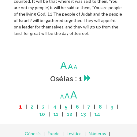
counted. It will be that where it was said to them, 'You
are not my people,' it will be said to them, 'You are people
of the living God.' 11 The people of Judah and the people
of Israel2 will be gathered together. They will appoint
one leader for themselves, and they will go up from the
land, for great will be the day of Jezreel.
A
A
A
Oséias : 1
A
A
A
1
|
2
|
3
|
4
|
5
|
6
|
7
|
8
|
9
|
10
|
11
|
12
|
13
|
14
Gênesis
|
Êxodo
|
Levítico
|
Números
|