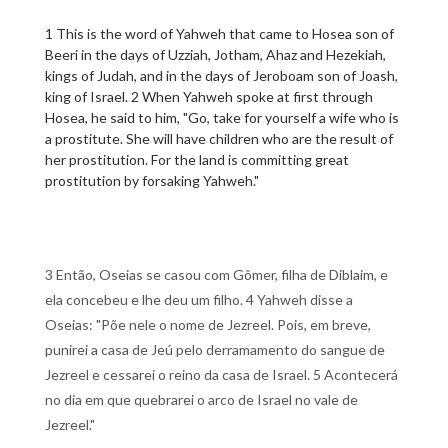
1 This is the word of Yahweh that came to Hosea son of
Beeri in the days of Uzziah, Jotham, Ahaz and Hezekiah,
kings of Judah, and in the days of Jeroboam son of Joash,
king of Israel. 2 When Yahweh spoke at first through
Hosea, he said to him, "Go, take for yourself a wife who is
a prostitute. She will have children who are the result of
her prostitution. For the land is committing great
prostitution by forsaking Yahweh."
3 Então, Oseias se casou com Gômer, filha de Diblaim, e
ela concebeu e lhe deu um filho. 4 Yahweh disse a
Oseias: "Põe nele o nome de Jezreel. Pois, em breve,
punirei a casa de Jeú pelo derramamento do sangue de
Jezreel e cessarei o reino da casa de Israel. 5 Acontecerá
no dia em que quebrarei o arco de Israel no vale de
Jezreel."