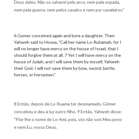
Deus deles. Não os salvarei pelo arco, nem pela espada,
nem pela guerra, nem pelos cavalos e nem por cavaleiros."
6 Gomer conceived again and bore a daughter. Then
Yahweh said to Hosea, "Call her name Lo-Ruhamah, for I
will no longer have mercy on the house of Israel, that I
should forgive them at all. 7 Yet I will have mercy on the
house of Judah, and I will save them by myself, Yahweh
their God. I will not save them by bow, sword, battle,
horses, or horsemen."
8 Então, depois de Lo-Ruama ter desmamado, Gômer
concebeu e deu à luz outro filho. 9 Então, Yahweh disse:
"Põe-lhe o nome de Lo-Ami, pois, vós não sois Meu povo
e nem Eu, vosso Deus.