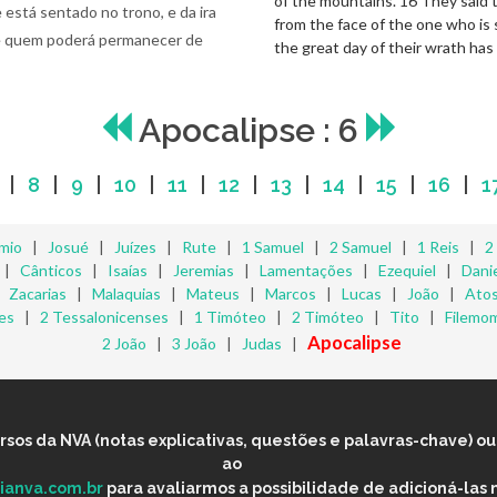
of the mountains. 16 They said t
está sentado no trono, e da ira
from the face of the one who is
, e quem poderá permanecer de
the great day of their wrath has
Apocalipse : 6
|
8
|
9
|
10
|
11
|
12
|
13
|
14
|
15
|
16
|
1
mio
|
Josué
|
Juízes
|
Rute
|
1 Samuel
|
2 Samuel
|
1 Reis
|
2
|
Cânticos
|
Isaías
|
Jeremias
|
Lamentações
|
Ezequiel
|
Danie
|
Zacarias
|
Malaquias
|
Mateus
|
Marcos
|
Lucas
|
João
|
Ato
es
|
2 Tessalonicenses
|
1 Timóteo
|
2 Timóteo
|
Tito
|
Filemo
Apocalipse
2 João
|
3 João
|
Judas
|
os da NVA (notas explicativas, questões e palavras-chave) ou 
ao
lianva.com.br
para avaliarmos a possibilidade de adicioná-las 