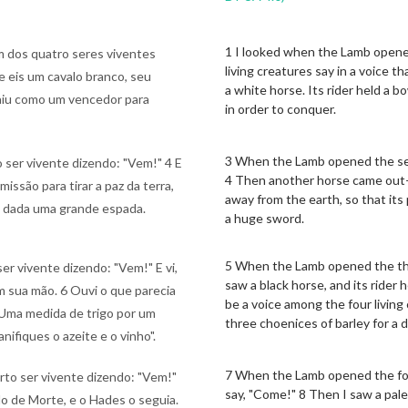
1 I looked when the Lamb opened
um dos quatro seres viventes
living creatures say in a voice 
e eis um cavalo branco, seu
a white horse. Its rider held a 
 saiu como um vencedor para
in order to conquer.
3 When the Lamb opened the seco
 ser vivente dizendo: "Vem!" 4 E
4 Then another horse came out—f
missão para tirar a paz da terra,
away from the earth, so that its
i dada uma grande espada.
a huge sword.
5 When the Lamb opened the third
ser vivente dizendo: "Vem!" E vi,
saw a black horse, and its rider 
m sua mão. 6 Ouvi o que parecia
be a voice among the four living
"Uma medida de trigo por um
three choenices of barley for a d
ifiques o azeite e o vinho".
7 When the Lamb opened the fourt
arto ser vivente dizendo: "Vem!"
say, "Come!" 8 Then I saw a pal
ado de Morte, e o Hades o seguia.