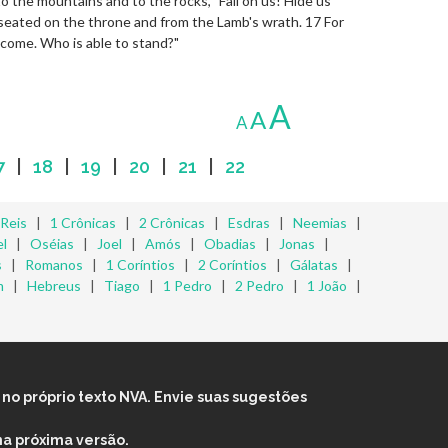
o the mountains and to the rocks, "Fall on us! Hide us
 seated on the throne and from the Lamb's wrath. 17 For
 come. Who is able to stand?"
A
A
A
7
|
18
|
19
|
20
|
21
|
22
 Reis
|
1 Crônicas
|
2 Crônicas
|
Esdras
|
Neemias
|
l
|
Oséias
|
Joel
|
Amós
|
Obadias
|
Jonas
|
s
|
Romanos
|
1 Coríntios
|
2 Coríntios
|
Gálatas
|
m
|
Hebreus
|
Tiago
|
1 Pedro
|
2 Pedro
|
1 João
|
no próprio texto NVA. Envie suas sugestões
na próxima versão.