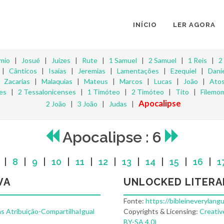
INÍCIO
LER AGORA
mio
|
Josué
|
Juízes
|
Rute
|
1 Samuel
|
2 Samuel
|
1 Reis
|
2
|
Cânticos
|
Isaías
|
Jeremias
|
Lamentações
|
Ezequiel
|
Danie
|
Zacarias
|
Malaquias
|
Mateus
|
Marcos
|
Lucas
|
João
|
Ato
es
|
2 Tessalonicenses
|
1 Timóteo
|
2 Timóteo
|
Tito
|
Filemo
Apocalipse
2 João
|
3 João
|
Judas
|
Apocalipse : 6
|
8
|
9
|
10
|
11
|
12
|
13
|
14
|
15
|
16
|
1
VA
UNLOCKED LITERA
Fonte:
https://bibleineverylang
s Atribuição-CompartilhaIgual
Copyrights & Licensing:
Creativ
BY-SA 4.0)