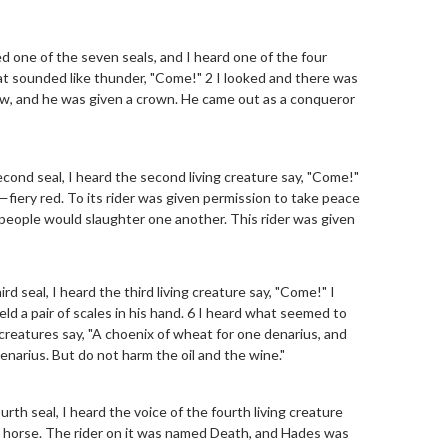
 one of the seven seals, and I heard one of the four
that sounded like thunder, "Come!" 2 I looked and there was
bow, and he was given a crown. He came out as a conqueror
nd seal, I heard the second living creature say, "Come!"
iery red. To its rider was given permission to take peace
 people would slaughter one another. This rider was given
 seal, I heard the third living creature say, "Come!" I
held a pair of scales in his hand. 6 I heard what seemed to
 creatures say, "A choenix of wheat for one denarius, and
enarius. But do not harm the oil and the wine."
h seal, I heard the voice of the fourth living creature
e horse. The rider on it was named Death, and Hades was