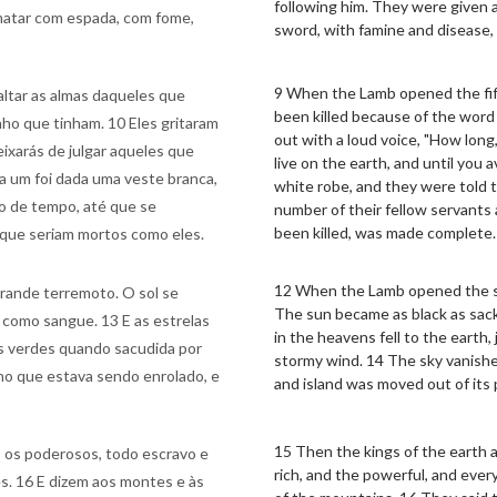
following him. They were given a
 matar com espada, com fome,
sword, with famine and disease, 
9 When the Lamb opened the fift
altar as almas daqueles que
been killed because of the word
ho que tinham. 10 Eles gritaram
out with a loud voice, "How long,
eixarás de julgar aqueles que
live on the earth, and until you
da um foi dada uma veste branca,
white robe, and they were told th
co de tempo, até que se
number of their fellow servants 
been killed, was made complete.
que seriam mortos como eles.
12 When the Lamb opened the si
grande terremoto. O sol se
The sun became as black as sack
 como sangue. 13 E as estrelas
in the heavens fell to the earth,
gos verdes quando sacudida por
stormy wind. 14 The sky vanished
ho que estava sendo enrolado, e
and island was moved out of its 
15 Then the kings of the earth
s, os poderosos, todo escravo e
rich, and the powerful, and ever
s. 16 E dizem aos montes e às