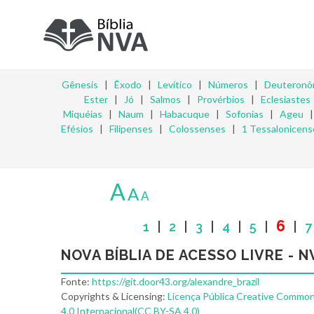
Gênesis
|
Êxodo
|
Levítico
|
Números
|
Deuteronô
Ester
|
Jó
|
Salmos
|
Provérbios
|
Eclesiastes
Miquéias
|
Naum
|
Habacuque
|
Sofonias
|
Ageu
Efésios
|
Filipenses
|
Colossenses
|
1 Tessalonicens
A
A
A
6
1
|
2
|
3
|
4
|
5
|
|
7
NOVA BÍBLIA DE ACESSO LIVRE - N
Fonte:
https://git.door43.org/alexandre_brazil
Copyrights & Licensing:
Licença Pública Creative Common
4.0 Internacional(CC BY-SA 4.0)