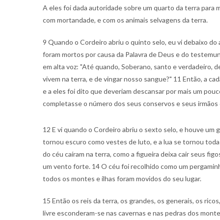
A eles foi dada autoridade sobre um quarto da terra para
com mortandade, e com os animais selvagens da terra.
9 Quando o Cordeiro abriu o quinto selo, eu vi debaixo do 
foram mortos por causa da Palavra de Deus e do testemun
em alta voz: "Até quando, Soberano, santo e verdadeiro, d
vivem na terra, e de vingar nosso sangue?" 11 Então, a ca
e a eles foi dito que deveriam descansar por mais um pou
completasse o número dos seus conservos e seus irmãos 
12 E vi quando o Cordeiro abriu o sexto selo, e houve um 
tornou escuro como vestes de luto, e a lua se tornou toda
do céu caíram na terra, como a figueira deixa cair seus fi
um vento forte. 14 O céu foi recolhido como um pergamin
todos os montes e ilhas foram movidos do seu lugar.
15 Então os reis da terra, os grandes, os generais, os rico
livre esconderam-se nas cavernas e nas pedras dos monte