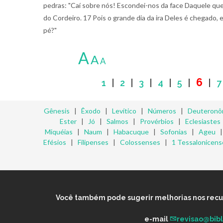
pedras: "Caí sobre nós! Escondei-nos da face Daquele que 
do Cordeiro. 17 Pois o grande dia da ira Deles é chegado
pé?"
A
A
A
6
1
|
2
|
3
|
4
|
5
|
|
7
Gênesis
|
Êxodo
|
Levítico
|
Números
|
Deuteronô
Ester
|
Jó
|
Salmos
|
Provérbios
|
Eclesiastes
Miquéias
|
Naum
|
Habacuque
|
Sofonias
|
Ageu
Efésios
|
Filipenses
|
Colossenses
|
1 Tessalonicens
Você também pode sugerir melhorias nos recurs
e-mail
revisao@bib