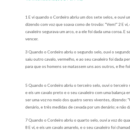
1 E vi quando o Cordeiro abriu um dos sete selos, e ouvi 
dizendo com voz que soava como de trovão: "Vem!" 2 E vi, 
cavaleiro segurava um arco, e a ele foi dada uma coroa. E
vencer.
3 Quando o Cordeiro abriu o segundo selo, ouvi o segundo
saiu outro cavalo, vermelho, e ao seu cavaleiro foi dada per
para que os homens se matassem uns aos outros, e lhe fo
5 Quando o Cordeiro abriu o terceiro selo, ouvi o terceiro 
e eis um cavalo preto e o seu cavaleiro com uma balança e
ser uma voz no meio dos quatro seres viventes, dizendo: 
denário, e três medidas de cevada por um denário; e não dan
7 Quando o Cordeiro abriu o quarto selo, ouvi a voz do qu
8 E vi, e eis um cavalo amarelo, e o seu cavaleiro foi cham