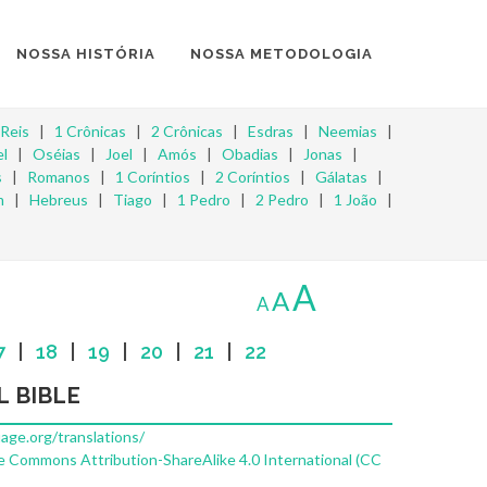
NOSSA HISTÓRIA
NOSSA METODOLOGIA
 Reis
|
1 Crônicas
|
2 Crônicas
|
Esdras
|
Neemias
|
l
|
Oséias
|
Joel
|
Amós
|
Obadias
|
Jonas
|
s
|
Romanos
|
1 Coríntios
|
2 Coríntios
|
Gálatas
|
m
|
Hebreus
|
Tiago
|
1 Pedro
|
2 Pedro
|
1 João
|
A
A
A
7
|
18
|
19
|
20
|
21
|
22
L BIBLE
uage.org/translations/
e Commons Attribution-ShareAlike 4.0 International (CC