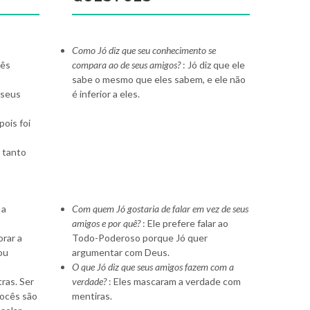
Como Jó diz que seu conhecimento se
rês
compara ao de seus amigos?
: Jó diz que ele
sabe o mesmo que eles sabem, e ele não
 seus
é inferior a eles.
pois foi
 tanto
 a
Com quem Jó gostaria de falar em vez de seus
amigos e por quê?
: Ele prefere falar ao
orar a
Todo-Poderoso porque Jó quer
ou
argumentar com Deus.
O que Jó diz que seus amigos fazem com a
ras. Ser
verdade?
: Eles mascaram a verdade com
Vocês são
mentiras.