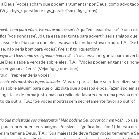
 a Deus. Vocês acham que podem argumentar por Deus, como advogad
. (Veja: figs_rquestion e figs_parallelism e figs_irony)
lmente bom para vós se Ele vos examinasse?
: Aqui "vos examinasse" é uma ex
fica "vos sondasse". Jó usa essa pergunta para advertir seus amigos que
asse, Ele diria que o que eles estavam fazendo estava errado. T.A.: "Se
e, não seria bom para vocês". (Veja: figs_rquestion)
 enganar Deus como se enganam homens?
: Jó usa essa pergunta para adverti
ue Deus sabe a verdade sobre eles. T.A.: "Vocês podem enganar os hom
m enganar a Deus". (Veja: figs_rquestion)
varia
: "repreenderia vocês".
mente vós mostrásseis parcialidade
: Mostrar parcialidade se refere dizer s
as sobre alguém para que o juiz diga que a pessoa é boa. Fazer isso em 
 fingir falar de forma justa, mas na realidade favorecendo uma pessoa em
to da outra. T.A.: "Se vocês mostrassem secretamente favor ao outro".
ia Sua majestade vos amedrontar? Não poderia Seu pavor cair em vós?
: Jó usa
para repreender seus amigos. Possíveis significados são: 1) Jó está diz
eriam temer a Deus. T.A.: "Sua majestade deve fazer vocês temerem e S