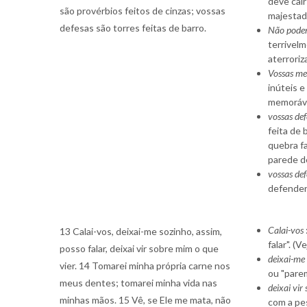
deve cair
são provérbios feitos de cinzas; vossas
majestade
defesas são torres feitas de barro.
Não poder
terrivel
aterroriz
Vossas mem
inúteis e
memoráve
vossas def
feita de
quebra f
parede de
vossas def
defender
Calai-vos
13 Calai-vos, deixai-me sozinho, assim,
falar". (V
posso falar, deixai vir sobre mim o que
deixai-me
vier. 14 Tomarei minha própria carne nos
ou "parem
meus dentes; tomarei minha vida nas
deixai vir
minhas mãos. 15 Vê, se Ele me mata, não
com a pes