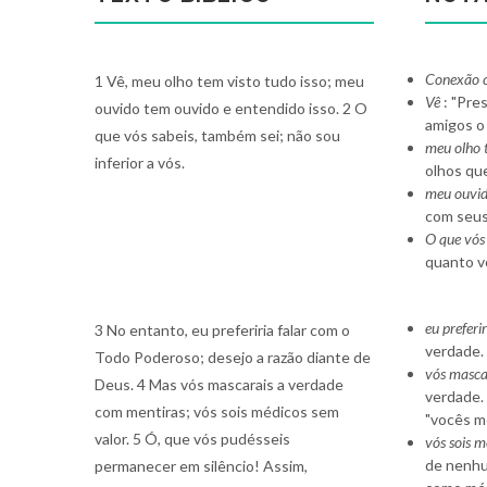
Conexão 
1 Vê, meu olho tem visto tudo isso; meu
Vê
: "Pre
ouvido tem ouvido e entendido isso. 2 O
amigos o
que vós sabeis, também sei; não sou
meu olho t
inferior a vós.
olhos que
meu ouvid
com seus
O que vós
quanto v
eu preferi
3 No entanto, eu preferiria falar com o
verdade.
Todo Poderoso; desejo a razão diante de
vós masca
Deus. 4 Mas vós mascarais a verdade
verdade.
com mentiras; vós sois médicos sem
"vocês m
valor. 5 Ó, que vós pudésseis
vós sois m
de nenhu
permanecer em silêncio! Assim,