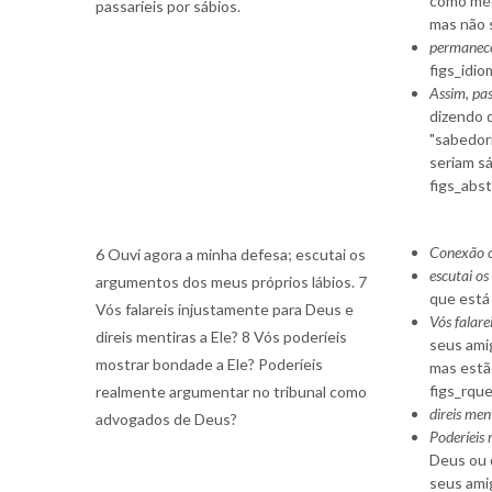
como méd
passaríeis por sábios.
mas não 
permanece
figs_idio
Assim, pas
dizendo q
"sabedori
seriam sá
figs_abs
Conexão c
6 Ouvi agora a minha defesa; escutai os
escutai o
argumentos dos meus próprios lábios. 7
que está 
Vós falareis injustamente para Deus e
Vós falare
direis mentiras a Ele? 8 Vós poderíeis
seus ami
mostrar bondade a Ele? Poderíeis
mas estã
figs_rque
realmente argumentar no tribunal como
direis men
advogados de Deus?
Poderíeis
Deus ou 
seus ami