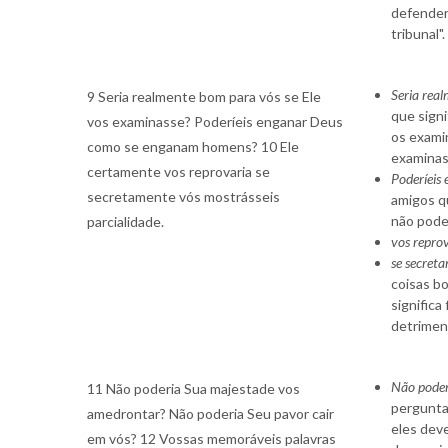
defender
tribunal"
Seria rea
9 Seria realmente bom para vós se Ele
que signi
vos examinasse? Poderíeis enganar Deus
os examin
como se enganam homens? 10 Ele
examinass
certamente vos reprovaria se
Poderíeis
secretamente vós mostrásseis
amigos q
não pode
parcialidade.
vos repro
se secreta
coisas bo
significa
detrimen
Não poder
11 Não poderia Sua majestade vos
pergunta 
amedrontar? Não poderia Seu pavor cair
eles dev
em vós? 12 Vossas memoráveis palavras