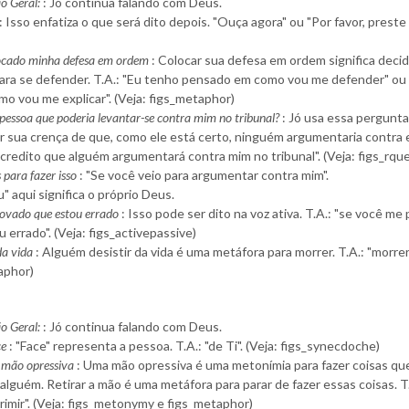
o Geral:
: Jó continua falando com Deus.
: Isso enfatiza o que será dito depois. "Ouça agora" ou "Por favor, preste
ocado minha defesa em ordem
: Colocar sua defesa em ordem significa decid
 para se defender. T.A.: "Eu tenho pensado em como vou me defender" ou
mo vou me explicar". (Veja: figs_metaphor)
pessoa que poderia levantar-se contra mim no tribunal?
: Jó usa essa pergunta
 sua crença de que, como ele está certo, ninguém argumentaria contra el
credito que alguém argumentará contra mim no tribunal". (Veja: figs_rqu
 para fazer isso
: "Se você veio para argumentar contra mim".
u" aqui significa o próprio Deus.
rovado que estou errado
: Isso pode ser dito na voz ativa. T.A.: "se você me
 errado". (Veja: figs_activepassive)
 da vida
: Alguém desistir da vida é uma metáfora para morrer. T.A.: "morreri
aphor)
o Geral:
: Jó continua falando com Deus.
ce
: "Face" representa a pessoa. T.A.: "de Ti". (Veja: figs_synecdoche)
a mão opressiva
: Uma mão opressiva é uma metonímia para fazer coisas qu
lguém. Retirar a mão é uma metáfora para parar de fazer essas coisas. T.
imir". (Veja: figs_metonymy e figs_metaphor)