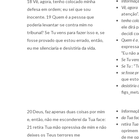
Informaçã
18 Vê, agora, tenho colocado minha
Vê, agora
defesa em ordem; eu sei que sou
atenção".
inocente. 19 Quem é a pessoa que
tenho col
poderia levantar-se contra mim no
ele dirá
tribunal? Se Tu vens para fazer isso e, se
decidi co
Quem é a 
fosse provado que estou errado, então,
expressar
eu me silenciaria e desistiria da vida.
"Eu não a
Se Tu vens
Se Tu
: "T
se fosse p
que estou
desistiria
figs_met
Informaçã
20 Deus, faz apenas duas coisas por mim
da Tua fa
e, então, não me esconderei da Tua face:
retira Tu
21 retira Tua mão opressiva de mim e não
oprimem a
deixes os Teus terrores me
de me opr