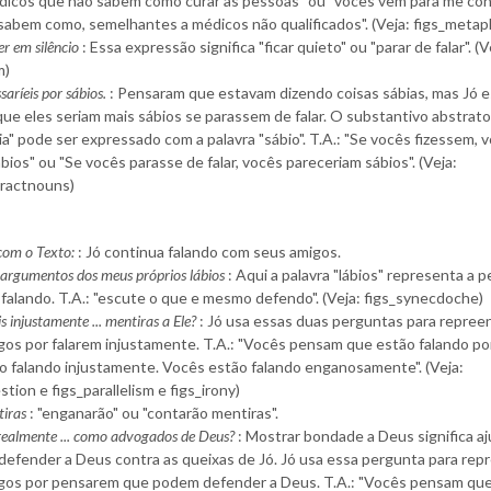
icos que não sabem como curar as pessoas" ou "vocês vêm para me con
sabem como, semelhantes a médicos não qualificados". (Veja: figs_metap
r em silêncio
: Essa expressão significa "ficar quieto" ou "parar de falar". (V
m)
saríeis por sábios.
: Pensaram que estavam dizendo coisas sábias, mas Jó 
ue eles seriam mais sábios se parassem de falar. O substantivo abstrat
a" pode ser expressado com a palavra "sábio". T.A.: "Se vocês fizessem, 
bios" ou "Se vocês parasse de falar, vocês pareceriam sábios". (Veja:
tractnouns)
om o Texto:
: Jó continua falando com seus amigos.
s argumentos dos meus próprios lábios
: Aqui a palavra "lábios" representa a 
falando. T.A.: "escute o que e mesmo defendo". (Veja: figs_synecdoche)
is injustamente ... mentiras a Ele?
: Jó usa essas duas perguntas para repree
gos por falarem injustamente. T.A.: "Vocês pensam que estão falando po
o falando injustamente. Vocês estão falando enganosamente". (Veja:
stion e figs_parallelism e figs_irony)
tiras
: "enganarão" ou "contarão mentiras".
 realmente ... como advogados de Deus?
: Mostrar bondade a Deus significa aj
defender a Deus contra as queixas de Jó. Jó usa essa pergunta para rep
gos por pensarem que podem defender a Deus. T.A.: "Vocês pensam q