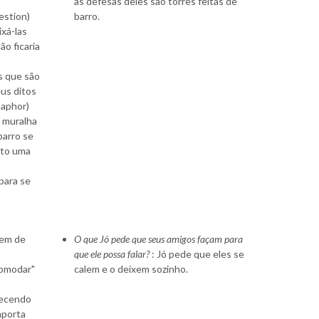
as defesas deles são torres feitas de
estion)
barro.
xá-las
o ficaria
s que são
eus ditos
taphor)
a muralha
barro se
nto uma
 para se
rem de
O que Jó pede que seus amigos façam para
que ele possa falar?
: Jó pede que eles se
comodar"
calem e o deixem sozinho.
tecendo
mporta