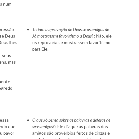
os num
pressão
Teriam a aprovação de Deus se os amigos de
 se Deus
Jó mostrassem favoritismo a Deus?
: Não, ele
 Deus lhes
os reprovaria se mostrassem favoritismo
para Ele.
r seus
ens, mas
omente
segredo
 essa
O que Jó pensa sobre as palavras e defesas de
endo que
seus amigos?
: Ele diz que as palavras dos
eu pavor
amigos são provérbios feitos de cinzas e