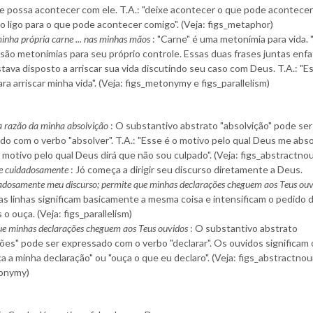
e possa acontecer com ele. T.A.: "deixe acontecer o que pode acontece
o ligo para o que pode acontecer comigo". (Veja: figs_metaphor)
inha própria carne ... nas minhas mãos
: "Carne" é uma metonímia para vida.
 são metonímias para seu próprio controle. Essas duas frases juntas enf
tava disposto a arriscar sua vida discutindo seu caso com Deus. T.A.: "E
ra arriscar minha vida". (Veja: figs_metonymy e figs_parallelism)
 a razão da minha absolvição
: O substantivo abstrato "absolvição" pode ser
o com o verbo "absolver". T.A.: "Esse é o motivo pelo qual Deus me abso
 motivo pelo qual Deus dirá que não sou culpado". (Veja: figs_abstractno
e cuidadosamente
: Jó começa a dirigir seu discurso diretamente a Deus.
adosamente meu discurso; permite que minhas declarações cheguem aos Teus ouv
s linhas significam basicamente a mesma coisa e intensificam o pedido d
o ouça. (Veja: figs_parallelism)
ue minhas declarações cheguem aos Teus ouvidos
: O substantivo abstrato
ões" pode ser expressado com o verbo "declarar". Os ouvidos significam o
ça a minha declaração" ou "ouça o que eu declaro". (Veja: figs_abstractno
onymy)