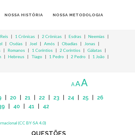
NOSSA HISTÓRIA
NOSSA METODOLOGIA
 Reis
|
1 Crônicas
|
2 Crônicas
|
Esdras
|
Neemias
|
el
|
Oséias
|
Joel
|
Amós
|
Obadias
|
Jonas
|
s
|
Romanos
|
1 Coríntios
|
2 Coríntios
|
Gálatas
|
m
|
Hebreus
|
Tiago
|
1 Pedro
|
2 Pedro
|
1 João
|
A
A
A
9
|
20
|
21
|
22
|
23
|
24
|
25
|
26
39
|
40
|
41
|
42
rnacional (CC BY-SA 4.0)
QUESTÕES