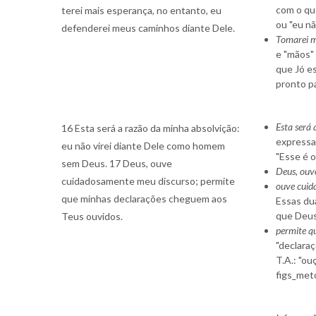
com o qu
terei mais esperança, no entanto, eu
ou "eu nã
defenderei meus caminhos diante Dele.
Tomarei m
e "mãos"
que Jó es
pronto pa
Esta será
16 Esta será a razão da minha absolvição:
expressad
eu não virei diante Dele como homem
"Esse é o
sem Deus. 17 Deus, ouve
Deus, ouv
cuidadosamente meu discurso; permite
ouve cuid
que minhas declarações cheguem aos
Essas dua
que Deus 
Teus ouvidos.
permite q
"declaraç
T.A.: "ou
figs_met