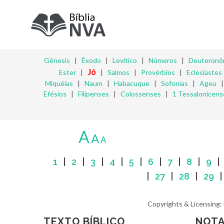
Gênesis
|
Êxodo
|
Levítico
|
Números
|
Deuteronô
Jó
Ester
|
|
Salmos
|
Provérbios
|
Eclesiastes
Miquéias
|
Naum
|
Habacuque
|
Sofonias
|
Ageu
Efésios
|
Filipenses
|
Colossenses
|
1 Tessalonicens
A
A
A
1
|
2
|
3
|
4
|
5
|
6
|
7
|
8
|
9
|
27
|
28
|
29
Copyrights & Licensing:
TEXTO BÍBLICO
NOTA