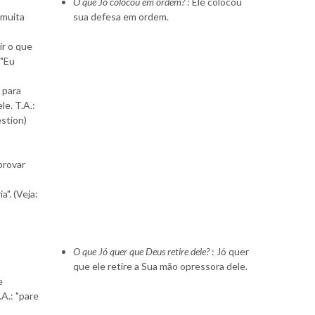
O que Jó colocou em ordem?
: Ele colocou
 muita
sua defesa em ordem.
ir o que
 "Eu
 para
e. T.A.:
estion)
 provar
a". (Veja:
O que Jó quer que Deus retire dele?
: Jó quer
que ele retire a Sua mão opressora dele.
e
A.: "pare