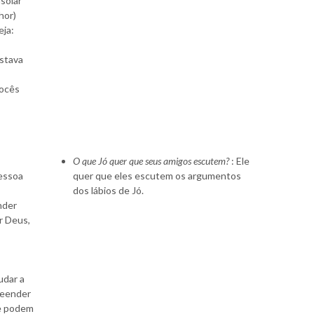
solar
hor)
eja:
estava
o
vocês
O que Jó quer que seus amigos escutem?
: Ele
pessoa
quer que eles escutem os argumentos
dos lábios de Jó.
nder
r Deus,
udar a
reender
ue podem