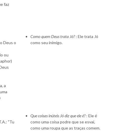
ue faz
Como quem Deus trata Jó?
: Ele trata Jó
mo Deus o
como seu inimigo.
lo ou
taphor)
 Deus
a, a
o uma
)
Que coisas inúteis Jó diz que ele é?
: Ele é
.A.: "Tu
como uma coisa podre que se esvai,
como uma roupa que as traças comem.