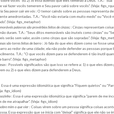
 sobre vocês" ou 2) Jó está dizendo que eles temerão a Deus. T.A.: "Sua
 vai fazer vocês temerem e Seu pavor cairá sobre vocês". (Veja: figs_rqu
ia Seu pavor cair em vós
: O temor caindo sobre as pessoas representa dei
mente amedrontadas. T.A.: "Você não estaria com muito medo" ou "Você nã
ado". (Veja: figs_metaphor)
oráveis palavras são provérbios feitos de cinzas;
: Cinzas representam coisa
 não duram. T.A.: "Seus ditos memoráveis são inuteis como cinzas" ou "S
is serão sem valor, assim como cinzas que são sopradas". (Veja: figs_me
esas são torres feitas de barro
: Jó fala do que eles dizem como se fosse um
 barro ao redor de uma cidade; ela não pode defender as pessoas porque 
acilmente. T.A.: "O que vocês dizem para se defenderem é tão inutil qua
 barro". (Veja: figs_metaphor)
esas
: Possívels significados são que isso se refere a: 1) o que eles dizem
em ou 2) o que eles dizem para defenderem a Deus.
: Essa é uma expressão idiomática que significa "Fiquem quietos" ou "Pa
eja: figs_idiom)
 sozinho
: Essa é uma expressão idiomática que significa "parem de me in
 de me atrapalhar". (Veja: figs_idiom)
 sobre mim o que vier
: Coisas virem sobre um pessoa significa coisas acon
soa. Essa expressão que se inicia com "deixai" significa que ele não se i