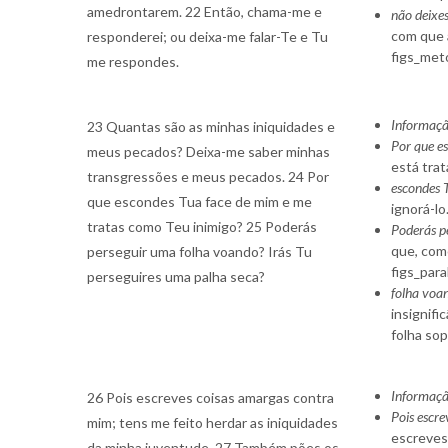
amedrontarem. 22 Então, chama-me e
não deixe
com que a
responderei; ou deixa-me falar-Te e Tu
figs_met
me respondes.
Informaçã
23 Quantas são as minhas iniquidades e
Por que es
meus pecados? Deixa-me saber minhas
está trat
transgressões e meus pecados. 24 Por
escondes 
que escondes Tua face de mim e me
ignorá-lo
tratas como Teu inimigo? 25 Poderás
Poderás pe
que, como
perseguir uma folha voando? Irás Tu
figs_para
perseguires uma palha seca?
folha voan
insignifi
folha sop
Informaçã
26 Pois escreves coisas amargas contra
Pois escr
mim; tens me feito herdar as iniquidades
escreves
da minha juventude. 27 Também pões os