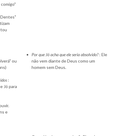
r comigo"
 "Dentes"
atizam
stou
Por que Jó acha que ele seria absolvido?
: Ele
lverá" ou
não vem diante de Deus como um
uns)
homem sem Deus.
idos
:
e Jó para
uvir.
uns e