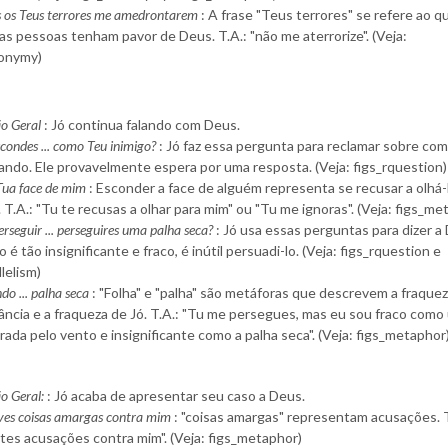
s os Teus terrores me amedrontarem
: A frase "Teus terrores" se refere ao q
s pessoas tenham pavor de Deus. T.A.: "não me aterrorize". (Veja:
onymy)
o Geral
: Jó continua falando com Deus.
condes ... como Teu inimigo?
: Jó faz essa pergunta para reclamar sobre co
ando. Ele provavelmente espera por uma resposta. (Veja: figs_rquestion)
Tua face de mim
: Esconder a face de alguém representa se recusar a olhá-
. T.A.: "Tu te recusas a olhar para mim" ou "Tu me ignoras". (Veja: figs_me
rseguir ... perseguires uma palha seca?
: Jó usa essas perguntas para dizer a
 é tão insignificante e fraco, é inútil persuadi-lo. (Veja: figs_rquestion e
llelism)
do ... palha seca
: "Folha" e "palha" são metáforas que descrevem a fraquez
cância e a fraqueza de Jó. T.A.: "Tu me persegues, mas eu sou fraco com
rada pelo vento e insignificante como a palha seca". (Veja: figs_metaphor
o Geral:
: Jó acaba de apresentar seu caso a Deus.
eves coisas amargas contra mim
: "coisas amargas" representam acusações. T
tes acusações contra mim". (Veja: figs_metaphor)