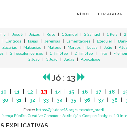
INÍCIO
LER AGORA
mio
|
Josué
|
Juízes
|
Rute
|
1 Samuel
|
2 Samuel
|
1 Reis
|
2
|
Cânticos
|
Isaías
|
Jeremias
|
Lamentações
|
Ezequiel
|
Dani
|
Zacarias
|
Malaquias
|
Mateus
|
Marcos
|
Lucas
|
João
|
Ato
es
|
2 Tessalonicenses
|
1 Timóteo
|
2 Timóteo
|
Tito
|
Filemo
2 João
|
3 João
|
Judas
|
Apocalipse
Jó : 13
13
|
10
|
11
|
12
|
|
14
|
15
|
16
|
17
|
18
|
1
|
30
|
31
|
32
|
33
|
34
|
35
|
36
|
37
|
38
|
Fonte:
https://git.door43.org/alexandre_brazil
Licença Pública Creative Commons Atribuição-CompartilhaIgual 4.0 Inte
S EXPLICATIVAS