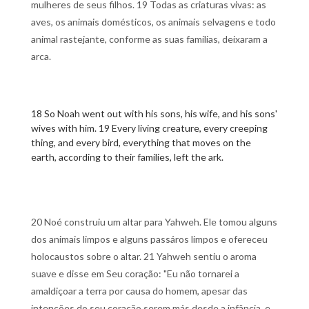
mulheres de seus filhos. 19 Todas as criaturas vivas: as
aves, os animais domésticos, os animais selvagens e todo
animal rastejante, conforme as suas famílias, deixaram a
arca.
18 So Noah went out with his sons, his wife, and his sons'
wives with him. 19 Every living creature, every creeping
thing, and every bird, everything that moves on the
earth, according to their families, left the ark.
20 Noé construiu um altar para Yahweh. Ele tomou alguns
dos animais limpos e alguns passáros limpos e ofereceu
holocaustos sobre o altar. 21 Yahweh sentiu o aroma
suave e disse em Seu coração: "Eu não tornarei a
amaldiçoar a terra por causa do homem, apesar das
intenções do seu coração serem más desde a infância, e