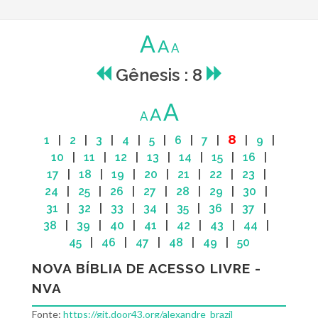
A
A
A
Gênesis : 8
A
A
A
8
1
|
2
|
3
|
4
|
5
|
6
|
7
|
|
9
|
10
|
11
|
12
|
13
|
14
|
15
|
16
|
17
|
18
|
19
|
20
|
21
|
22
|
23
|
24
|
25
|
26
|
27
|
28
|
29
|
30
|
31
|
32
|
33
|
34
|
35
|
36
|
37
|
38
|
39
|
40
|
41
|
42
|
43
|
44
|
45
|
46
|
47
|
48
|
49
|
50
NOVA BÍBLIA DE ACESSO LIVRE -
NVA
Fonte:
https://git.door43.org/alexandre_brazil