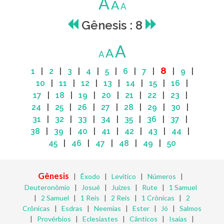
A
A
A
Gênesis : 8
A
A
A
8
1
|
2
|
3
|
4
|
5
|
6
|
7
|
|
9
|
10
|
11
|
12
|
13
|
14
|
15
|
16
|
17
|
18
|
19
|
20
|
21
|
22
|
23
|
24
|
25
|
26
|
27
|
28
|
29
|
30
|
31
|
32
|
33
|
34
|
35
|
36
|
37
|
38
|
39
|
40
|
41
|
42
|
43
|
44
|
45
|
46
|
47
|
48
|
49
|
50
Gênesis
|
Êxodo
|
Levítico
|
Números
|
Deuteronômio
|
Josué
|
Juízes
|
Rute
|
1 Samuel
|
2 Samuel
|
1 Reis
|
2 Reis
|
1 Crônicas
|
2
Crônicas
|
Esdras
|
Neemias
|
Ester
|
Jó
|
Salmos
|
Provérbios
|
Eclesiastes
|
Cânticos
|
Isaías
|