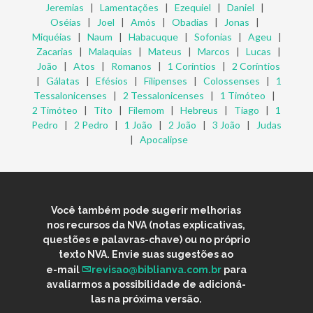
Jeremias
|
Lamentações
|
Ezequiel
|
Daniel
|
Oséias
|
Joel
|
Amós
|
Obadias
|
Jonas
|
Miquéias
|
Naum
|
Habacuque
|
Sofonias
|
Ageu
|
Zacarias
|
Malaquias
|
Mateus
|
Marcos
|
Lucas
|
João
|
Atos
|
Romanos
|
1 Coríntios
|
2 Coríntios
|
Gálatas
|
Efésios
|
Filipenses
|
Colossenses
|
1
Tessalonicenses
|
2 Tessalonicenses
|
1 Timóteo
|
2 Timóteo
|
Tito
|
Filemom
|
Hebreus
|
Tiago
|
1
Pedro
|
2 Pedro
|
1 João
|
2 João
|
3 João
|
Judas
|
Apocalipse
Você também pode sugerir melhorias
nos recursos da NVA (notas explicativas,
questões e palavras-chave) ou no próprio
texto NVA. Envie suas sugestões ao
e-mail
revisao@biblianva.com.br
para
avaliarmos a possibilidade de adicioná-
las na próxima versão.