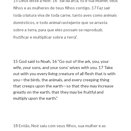
15 Deus disse a Noé: 16 "Sai da arca, tu e tua mulher, teus
filhos e as mulheres de teus filhos contigo. 17 Faz sair
toda criatura viva de toda carne, tanto aves como animais
domésticos, e todo animal rastejante que se arrasta
sobre a terra, para que eles possam se reproduzir,
frutificar e multiplicar sobre a terra".
15 God said to Noah, 16 "Go out of the ark, you, your
wife, your sons, and your sons' wives with you. 17 Take
out with you every living creature of all flesh that is with
you—the birds, the animals, and every creeping thing
that creeps upon the earth—so that they may increase
greatly on the earth, that they may be fruitful and
multiply upon the earth."
18 Então, Noé saiu com seus filhos, sua mulher e as