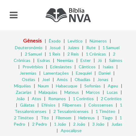
Gênesis
|
Êxodo
|
Levítico
|
Números
|
Deuteronômio
|
Josué
|
Juízes
|
Rute
|
1 Samuel
|
2 Samuel
|
1 Reis
|
2 Reis
|
1 Crônicas
|
2
Crônicas
|
Esdras
|
Neemias
|
Ester
|
Jó
|
Salmos
|
Provérbios
|
Eclesiastes
|
Cânticos
|
Isaías
|
Jeremias
|
Lamentações
|
Ezequiel
|
Daniel
|
Oséias
|
Joel
|
Amós
|
Obadias
|
Jonas
|
Miquéias
|
Naum
|
Habacuque
|
Sofonias
|
Ageu
|
Zacarias
|
Malaquias
|
Mateus
|
Marcos
|
Lucas
|
João
|
Atos
|
Romanos
|
1 Coríntios
|
2 Coríntios
|
Gálatas
|
Efésios
|
Filipenses
|
Colossenses
|
1
Tessalonicenses
|
2 Tessalonicenses
|
1 Timóteo
|
2 Timóteo
|
Tito
|
Filemom
|
Hebreus
|
Tiago
|
1
Pedro
|
2 Pedro
|
1 João
|
2 João
|
3 João
|
Judas
|
Apocalipse