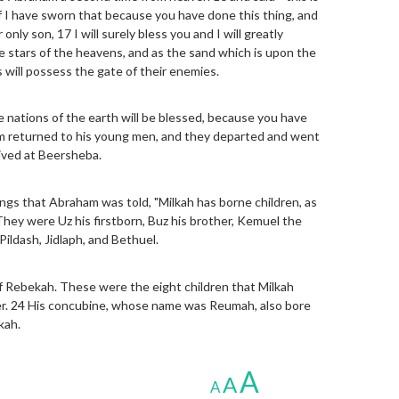
 I have sworn that because you have done this thing, and
nly son, 17 I will surely bless you and I will greatly
e stars of the heavens, and as the sand which is upon the
will possess the gate of their enemies.
e nations of the earth will be blessed, because you have
m returned to his young men, and they departed and went
ived at Beersheba.
ngs that Abraham was told, "Milkah has borne children, as
 They were Uz his firstborn, Buz his brother, Kemuel the
Pildash, Jidlaph, and Bethuel.
f Rebekah. These were the eight children that Milkah
er. 24 His concubine, whose name was Reumah, also bore
kah.
A
A
A