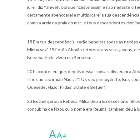
jurei, diz Yahweh, porque fizeste assim e não negaste o teu 
certamente abençoarei e multiplicarei a tua descendência
como a areia na praia do mar; e teus descendentes dominar
18 Em tua descendência, serão benditas todas as nações d
Minha voz". 19 Então Abraão retornou aos seus jovens, ele
Berseba. E ele viveu em Berseba.
20 E aconteceu que, depois dessas coisas, disseram a Abr
filhos ao teu irmão Naor: 21 Uz, seu primogênito; Buz, seu
Quesede; Hazo; Pildas; Jidlafe e Betuel".
23 Betuel gerou a Rebeca. Milca deu à luz esses oito filho
concubina de Naor, cujo nome era Reumá, também deu à lu
A
A
A