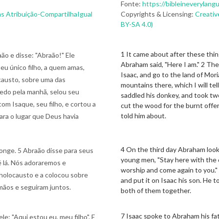
Fonte:
https://bibleineverylang
s Atribuição-CompartilhaIgual
Copyrights & Licensing:
Creativ
BY-SA 4.0)
1 It came about after these thi
o e disse: "Abraão!" Ele
Abraham said, "Here I am." 2 The
teu único filho, a quem amas,
Isaac, and go to the land of Mor
ocausto, sobre uma das
mountains there, which I will tel
cedo pela manhã, selou seu
saddled his donkey, and took two
m Isaque, seu filho, e cortou a
cut the wood for the burnt offer
told him about.
ara o lugar que Deus havia
4 On the third day Abraham looke
 longe. 5 Abraão disse para seus
young men, "Stay here with the d
té lá. Nós adoraremos e
worship and come again to you."
 holocausto e a colocou sobre
and put it on Isaac his son. He 
 mãos e seguiram juntos.
both of them together.
7 Isaac spoke to Abraham his fath
le: "Aqui estou eu, meu filho". E