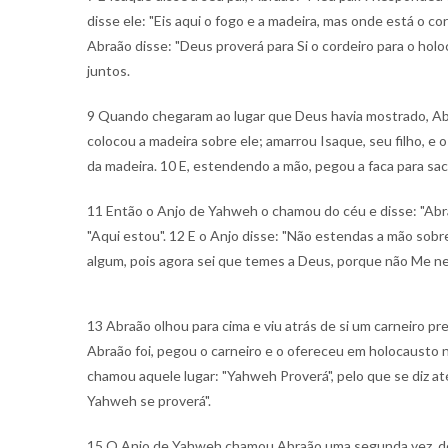
disse ele: "Eis aqui o fogo e a madeira, mas onde está o co
Abraão disse: "Deus proverá para Si o cordeiro para o holo
juntos.
9 Quando chegaram ao lugar que Deus havia mostrado, Abra
colocou a madeira sobre ele; amarrou Isaque, seu filho, e o
da madeira. 10 E, estendendo a mão, pegou a faca para sacri
11 Então o Anjo de Yahweh o chamou do céu e disse: "Abra
"Aqui estou". 12 E o Anjo disse: "Não estendas a mão sobre
algum, pois agora sei que temes a Deus, porque não Me nega
13 Abraão olhou para cima e viu atrás de si um carneiro pr
Abraão foi, pegou o carneiro e o ofereceu em holocausto n
chamou aquele lugar: "Yahweh Proverá", pelo que se diz at
Yahweh se proverá".
15 O Anjo de Yahweh chamou Abraão uma segunda vez, des