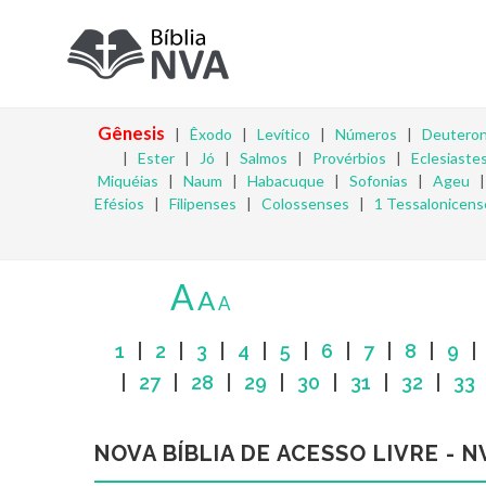
Gênesis
|
Êxodo
|
Levítico
|
Números
|
Deutero
|
Ester
|
Jó
|
Salmos
|
Provérbios
|
Eclesiaste
Miquéias
|
Naum
|
Habacuque
|
Sofonias
|
Ageu
Efésios
|
Filipenses
|
Colossenses
|
1 Tessalonicens
A
A
A
1
|
2
|
3
|
4
|
5
|
6
|
7
|
8
|
9
|
27
|
28
|
29
|
30
|
31
|
32
|
33
NOVA BÍBLIA DE ACESSO LIVRE - N