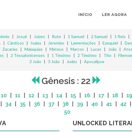
INÍCIO
LER AGORA
nômio
|
Josué
|
Juízes
|
Rute
|
1 Samuel
|
2 Samuel
|
1 Reis
s
|
Cânticos
|
Isaías
|
Jeremias
|
Lamentações
|
Ezequiel
|
Dan
|
Zacarias
|
Malaquias
|
Mateus
|
Marcos
|
Lucas
|
João
|
Ato
es
|
2 Tessalonicenses
|
1 Timóteo
|
2 Timóteo
|
Tito
|
Filemo
2 João
|
3 João
|
Judas
|
Apocalipse
Gênesis : 22
|
10
|
11
|
12
|
13
|
14
|
15
|
16
|
17
|
18
|
1
|
34
|
35
|
36
|
37
|
38
|
39
|
40
|
41
|
42
50
VA
UNLOCKED LITERA