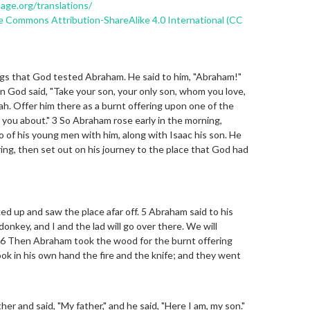
uage.org/translations/
e Commons Attribution-ShareAlike 4.0 International (CC
ngs that God tested Abraham. He said to him, "Abraham!"
n God said, "Take your son, your only son, whom you love,
iah. Offer him there as a burnt offering upon one of the
l you about." 3 So Abraham rose early in the morning,
 of his young men with him, along with Isaac his son. He
ing, then set out on his journey to the place that God had
d up and saw the place afar off. 5 Abraham said to his
onkey, and I and the lad will go over there. We will
 6 Then Abraham took the wood for the burnt offering
took in his own hand the fire and the knife; and they went
er and said, "My father," and he said, "Here I am, my son."