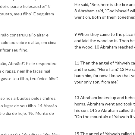
He said, "See, here is the fire a
rdeiro para o holocausto?" 8
8 Abraham said, "God himself wil
causto, meu filho". E seguiram
went on, both of them together
9 When they came to the place t
ão construiu ali o altar e
and laid the wood on it. Then he 
 colocou sobre o altar, em cima
the wood. 10 Abraham reached out
ficar seu filho.
11 Then the angel of Yahweh ca
ão, Abraão!". E ele respondeu:
and he said, "Here I am." 12 He s
 o rapaz, nem lhe faças mal
harm him, for now I know that y
ste teu filho, teu único filho".
your only son, from me."
13 Abraham looked up and behold
eso nos arbustos pelos chifres.
horns. Abraham went and took th
o lugar de seu filho. 14 Abraão
his son. 14 So Abraham called that
é o dia de hoje, "No Monte de
"On the mountain of Yahweh it wi
15 The angel of Yahweh called 
de o céu, 16 e disse: "Por Mim