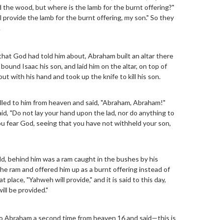
nd the wood, but where is the lamb for the burnt offering?"
l provide the lamb for the burnt offering, my son." So they
.
hat God had told him about, Abraham built an altar there
bound Isaac his son, and laid him on the altar, on top of
 with his hand and took up the knife to kill his son.
lled to him from heaven and said, "Abraham, Abraham!"
aid, "Do not lay your hand upon the lad, nor do anything to
ou fear God, seeing that you have not withheld your son,
, behind him was a ram caught in the bushes by his
e ram and offered him up as a burnt offering instead of
 place, "Yahweh will provide," and it is said to this day,
ll be provided."
to Abraham a second time from heaven 16 and said—this is