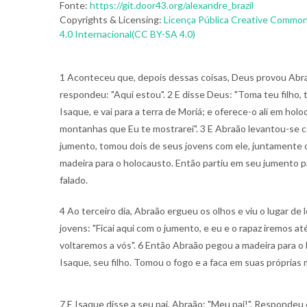
Fonte:
https://git.door43.org/alexandre_brazil
Copyrights & Licensing:
Licença Pública Creative Common
4.0 Internacional(CC BY-SA 4.0)
1 Aconteceu que, depois dessas coisas, Deus provou Abraã
respondeu: "Aqui estou". 2 E disse Deus: "Toma teu filho, 
Isaque, e vai para a terra de Moriá; e oferece-o ali em hol
montanhas que Eu te mostrarei". 3 E Abraão levantou-se 
jumento, tomou dois de seus jovens com ele, juntamente co
madeira para o holocausto. Então partiu em seu jumento p
falado.
4 Ao terceiro dia, Abraão ergueu os olhos e viu o lugar de
jovens: "Ficai aqui com o jumento, e eu e o rapaz iremos a
voltaremos a vós". 6 Então Abraão pegou a madeira para o
Isaque, seu filho. Tomou o fogo e a faca em suas próprias
7 E Isaque disse a seu pai, Abraão: "Meu pai!". Respondeu e