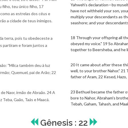
Yahweh's declaration—by myself
filho, teu único filho, 17
have not withheld your son, your o
 como as estrelas dos céus e
multiply your descendants as th
ão a cidade de teus inimigos.
seashore; and your descendants 
18 Through your offspring all th
a terra, pois tu obedeceste a
obeyed my voice." 19 So Abraha
s partiram e foram juntos a
together to Beersheba, and he l
20 It came about after these thi
aão: "Milca também deu à luz
well, to your brother Nahor." 21
 irmão; Quemuel, pai de Arão; 22
father of Aram, 22 Kesed, Hazo, 
23 Bethuel became the father o
s de Naor, irmão de Abraão. 24 A
bore to Nahor, Abraham's broth
z Teba, Gaão, Taás e Maacá.
Tebah, Gaham, Tahash, and Maa
Gênesis : 22