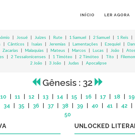
INÍCIO
LER AGORA
nômio
|
Josué
|
Juízes
|
Rute
|
1 Samuel
|
2 Samuel
|
1 Reis
s
|
Cânticos
|
Isaías
|
Jeremias
|
Lamentações
|
Ezequiel
|
Dan
|
Zacarias
|
Malaquias
|
Mateus
|
Marcos
|
Lucas
|
João
|
Ato
es
|
2 Tessalonicenses
|
1 Timóteo
|
2 Timóteo
|
Tito
|
Filemo
2 João
|
3 João
|
Judas
|
Apocalipse
Gênesis : 32
|
10
|
11
|
12
|
13
|
14
|
15
|
16
|
17
|
18
|
19
|
34
|
35
|
36
|
37
|
38
|
39
|
40
|
41
|
42
50
VA
UNLOCKED LITERA