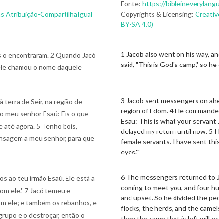
Fonte:
https://bibleineverylang
s Atribuição-CompartilhaIgual
Copyrights & Licensing:
Creativ
BY-SA 4.0)
1 Jacob also went on his way, a
s o encontraram. 2 Quando Jacó
said, "This is God's camp," so h
 ele chamou o nome daquele
3 Jacob sent messengers on ahead
 terra de Seir, na região de
region of Edom. 4 He commanded 
ao meu senhor Esaú: Eis o que
Esau: This is what your servant 
e até agora. 5 Tenho bois,
delayed my return until now. 5 I
ensagem a meu senhor, para que
female servants. I have sent thi
eyes.'"
6 The messengers returned to Ja
s ao teu irmão Esaú. Ele está a
coming to meet you, and four hu
m ele." 7 Jacó temeu e
and upset. So he divided the pe
om ele; e também os rebanhos, e
flocks, the herds, and the camel
grupo e o destroçar, então o
then the camp that is left will es