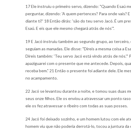
17 Ele instruiu o primeiro servo, dizendo: "Quando Esaú m
perguntar, dizendo: 'A quem pertences? Para onde vais? E
diante ti?' 18 Então dirás: 'são do teu servo Jacó. É um 
Esaú. E eis que ele mesmo chegará atrás de nós'".
19 E Jacó instruiu também ao segundo grupo, ao terceiro,
seguiam as manadas. Ele disse: "Direis a mesma coisa a E
Direis também: 'Teu servo Jacó está vindo atrás de nós.'" 
apaziguarei com o presente que me antecede. Depois, qua
receba bem." 21 Então o presente foi adiante dele. Ele 
no acampamento.
22 Jacó se levantou durante a noite, e tomou suas duas mu
seus onze filhos. Ele os enviou a atravessar um ponto ras
ele os fez atravessar o ribeiro com todas as suas posses.
24 Jacó foi deixado sozinho, e um homem lutou com ele at
homem viu que não poderia derrotá-lo, tocou a juntura da 