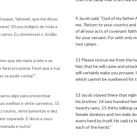
9 Jacob said, "God of my father
 Isaque, Yahweh, que me disse:
me, 'Return to your country and t
rarei,' 10 sou indigno de toda a
of all your acts of covenant fai
 servo. Eu atravessei o Jordão
for your servant. For with only 
two camps.
11 Please rescue me from the han
temo que ele mate a mim e as
him, that he will come and attac
 farei prosperar. Farei que a tua
will certainly make you prosper. 
o se pode contar.'"
which cannot be numbered for th
13 Jacob stayed there that night
eparou algo para presentear
his brother: 14 two hundred fe
as ovelhas e vinte carneiros, 15
twenty rams, 15 thirty milking c
ez touros, vinte jumentas e dez
female donkeys and ten male don
em separado. E disse a seus
every herd by itself. He said to
 manada e outra."
each of the herds."