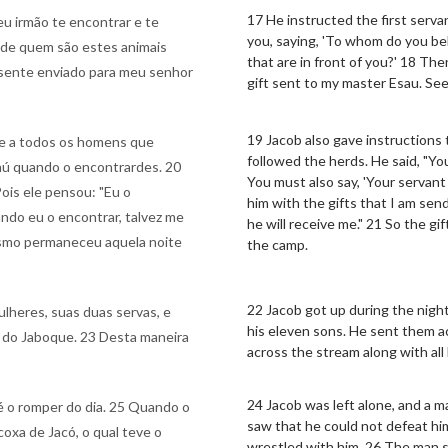
17 He instructed the first serv
eu irmão te encontrar e te
you, saying, 'To whom do you b
 de quem são estes animais
that are in front of you?' 18 The
presente enviado para meu senhor
gift sent to my master Esau. See,
19 Jacob also gave instructions 
 e a todos os homens que
followed the herds. He said, "Y
saú quando o encontrardes. 20
You must also say, 'Your servant 
Pois ele pensou: "Eu o
him with the gifts that I am sen
ndo eu o encontrar, talvez me
he will receive me." 21 So the gi
mesmo permaneceu aquela noite
the camp.
22 Jacob got up during the nigh
lheres, suas duas servas, e
his eleven sons. He sent them a
o do Jaboque. 23 Desta maneira
across the stream along with all
24 Jacob was left alone, and a 
é o romper do dia. 25 Quando o
saw that he could not defeat him
coxa de Jacó, o qual teve o
wrestled with him. 26 The man sai