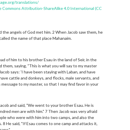
uage.org/translations/
e Commons Attribution-ShareAlike 4.0 International (CC
nd the angels of God met him. 2 When Jacob saw them, he
e called the name of that place Mahanaim.
 of him to his brother Esau in the land of Seir, in the
them, saying, "This is what you will say to my master
Jacob says: 'I have been staying with Laban, and have
 have cattle and donkeys, and flocks, male servants, and
s message to my master, so that I may find favor in your
cob and said, "We went to your brother Esau. He is
ndred men are with him." 7 Then Jacob was very afraid
ople who were with him into two camps, and also the
s. 8 He said, "If Esau comes to one camp and attacks it,
cape."