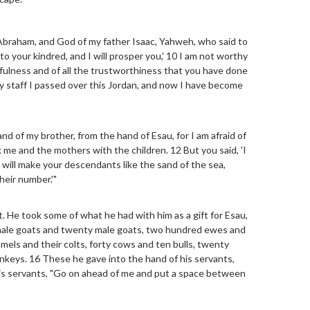
 Abraham, and God of my father Isaac, Yahweh, who said to
o your kindred, and I will prosper you,' 10 I am not worthy
thfulness and of all the trustworthiness that you have done
my staff I passed over this Jordan, and now I have become
d of my brother, from the hand of Esau, for I am afraid of
k me and the mothers with the children. 12 But you said, 'I
I will make your descendants like the sand of the sea,
eir number.'"
. He took some of what he had with him as a gift for Esau,
male goats and twenty male goats, two hundred ewes and
amels and their colts, forty cows and ten bulls, twenty
keys. 16 These he gave into the hand of his servants,
 his servants, "Go on ahead of me and put a space between