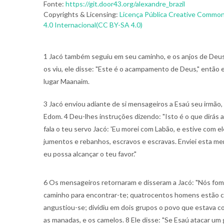
Fonte:
https://git.door43.org/alexandre_brazil
Copyrights & Licensing:
Licença Pública Creative Common
4.0 Internacional(CC BY-SA 4.0)
1 Jacó também seguiu em seu caminho, e os anjos de Deu
os viu, ele disse: "Este é o acampamento de Deus," então
lugar Maanaim.
3 Jacó enviou adiante de si mensageiros a Esaú seu irmão, à
Edom. 4 Deu-lhes instruções dizendo: "Isto é o que dirás 
fala o teu servo Jacó: 'Eu morei com Labão, e estive com el
jumentos e rebanhos, escravos e escravas. Enviei esta m
eu possa alcançar o teu favor."
6 Os mensageiros retornaram e disseram a Jacó: "Nós fomo
caminho para encontrar-te; quatrocentos homens estão co
angustiou-se; dividiu em dois grupos o povo que estava c
as manadas, e os camelos. 8 Ele disse: "Se Esaú atacar um 