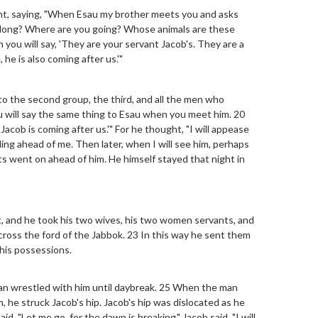
ant, saying, "When Esau my brother meets you and asks
elong? Where are you going? Whose animals are these
n you will say, 'They are your servant Jacob's. They are a
 he is also coming after us.'"
to the second group, the third, and all the men who
ou will say the same thing to Esau when you meet him. 20
Jacob is coming after us.'" For he thought, "I will appease
ding ahead of me. Then later, when I will see him, perhaps
fts went on ahead of him. He himself stayed that night in
t, and he took his two wives, his two women servants, and
cross the ford of the Jabbok. 23 In this way he sent them
 his possessions.
man wrestled with him until daybreak. 25 When the man
, he struck Jacob's hip. Jacob's hip was dislocated as he
d, "Let me go, for the dawn is breaking." Jacob said, "I will