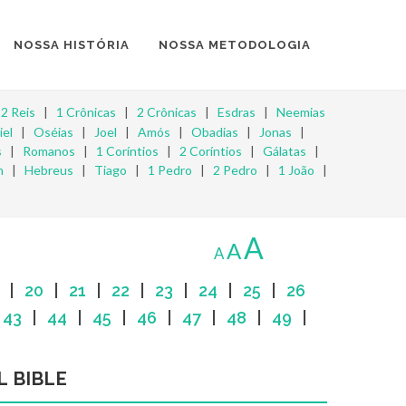
NOSSA HISTÓRIA
NOSSA METODOLOGIA
|
2 Reis
|
1 Crônicas
|
2 Crônicas
|
Esdras
|
Neemias
iel
|
Oséias
|
Joel
|
Amós
|
Obadias
|
Jonas
|
s
|
Romanos
|
1 Coríntios
|
2 Coríntios
|
Gálatas
|
m
|
Hebreus
|
Tiago
|
1 Pedro
|
2 Pedro
|
1 João
|
A
A
A
|
20
|
21
|
22
|
23
|
24
|
25
|
26
|
43
|
44
|
45
|
46
|
47
|
48
|
49
|
L BIBLE