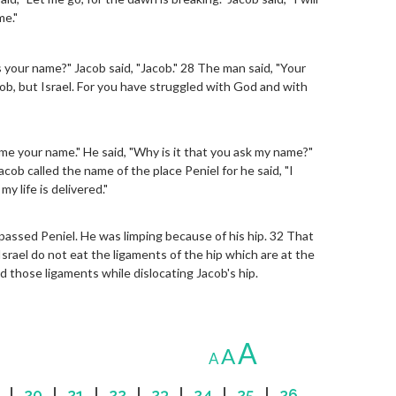
me."
 your name?" Jacob said, "Jacob." 28 The man said, "Your
cob, but Israel. For you have struggled with God and with
 me your name." He said, "Why is it that you ask my name?"
cob called the name of the place Peniel for he said, "I
y life is delivered."
passed Peniel. He was limping because of his hip. 32 That
Israel do not eat the ligaments of the hip which are at the
ed those ligaments while dislocating Jacob's hip.
A
A
A
|
20
|
21
|
22
|
23
|
24
|
25
|
26