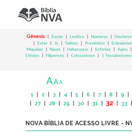
Gênesis
|
Êxodo
|
Levítico
|
Números
|
Deutero
|
Ester
|
Jó
|
Salmos
|
Provérbios
|
Eclesiaste
Miquéias
|
Naum
|
Habacuque
|
Sofonias
|
Ageu
Efésios
|
Filipenses
|
Colossenses
|
1 Tessalonicens
A
A
A
1
|
2
|
3
|
4
|
5
|
6
|
7
|
8
|
9
32
|
27
|
28
|
29
|
30
|
31
|
|
33
NOVA BÍBLIA DE ACESSO LIVRE - N