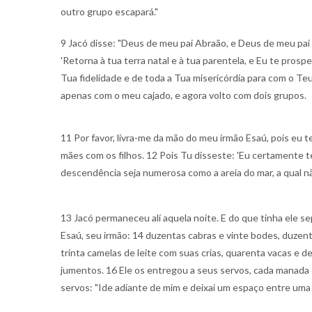
outro grupo escapará."
9 Jacó disse: "Deus de meu pai Abraão, e Deus de meu pai
'Retorna à tua terra natal e à tua parentela, e Eu te prospe
Tua fidelidade e de toda a Tua misericórdia para com o Teu
apenas com o meu cajado, e agora volto com dois grupos.
11 Por favor, livra-me da mão do meu irmão Esaú, pois eu 
mães com os filhos. 12 Pois Tu disseste: 'Eu certamente te
descendência seja numerosa como a areia do mar, a qual nã
13 Jacó permaneceu alí aquela noite. E do que tinha ele s
Esaú, seu irmão: 14 duzentas cabras e vinte bodes, duzent
trinta camelas de leite com suas crias, quarenta vacas e d
jumentos. 16 Ele os entregou a seus servos, cada manada 
servos: "Ide adiante de mim e deixai um espaço entre uma