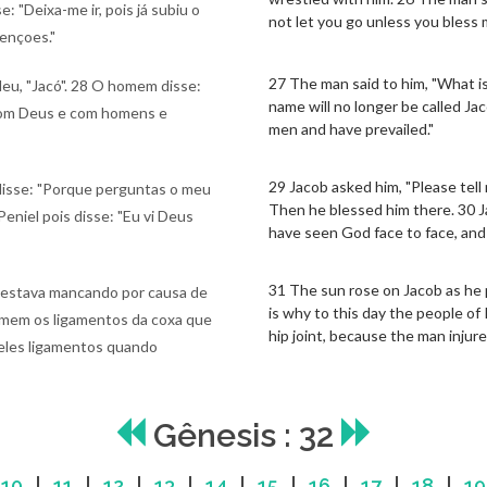
 "Deixa-me ir, pois já subiu o
not let you go unless you bless 
bençoes."
27 The man said to him, "What is
eu, "Jacó". 28 O homem disse:
name will no longer be called Ja
e com Deus e com homens e
men and have prevailed."
29 Jacob asked him, "Please tell
 disse: "Porque perguntas o meu
Then he blessed him there. 30 Ja
eniel pois disse: "Eu vi Deus
have seen God face to face, and m
31 The sun rose on Jacob as he 
e estava mancando por causa de
is why to this day the people of 
 comem os ligamentos da coxa que
hip joint, because the man injur
ueles ligamentos quando
Gênesis : 32
|
10
|
11
|
12
|
13
|
14
|
15
|
16
|
17
|
18
|
19