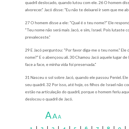
quadril deslocado, quando lutou com ele. 26 O homem disse:
alvorecer." Jacó disse: "Eu não te deixarei ir sem que me a
27 O homem disse a ele: "Qual é o teu nome?" Ele respond
"Teu nome não será mais Jacó, e sim, Israel. Pois lutast
prevaleceste."
29 E Jacó perguntou: "Por favor diga-me o teu nome." Ele
nome?" E o abençoou ali. 30 Chamou Jacó aquele lugar de P
face a face, e minha vida foi preservada."
31 Nasceu o sol sobre Jacó, quando ele passou Peniel. El
seu quadril. 32 Por isso, até hoje, os filhos de Israel não
estão na articulação do quadril, porque o homem feriu aq
deslocou o quadril de Jacó.
A
A
A
1
|
2
|
3
|
4
|
5
|
6
|
7
|
8
|
9