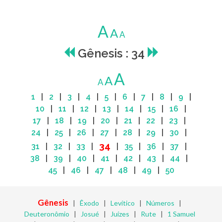
A
A
A
Gênesis : 34
A
A
A
1
|
2
|
3
|
4
|
5
|
6
|
7
|
8
|
9
|
10
|
11
|
12
|
13
|
14
|
15
|
16
|
17
|
18
|
19
|
20
|
21
|
22
|
23
|
24
|
25
|
26
|
27
|
28
|
29
|
30
|
34
31
|
32
|
33
|
|
35
|
36
|
37
|
38
|
39
|
40
|
41
|
42
|
43
|
44
|
45
|
46
|
47
|
48
|
49
|
50
Gênesis
|
Êxodo
|
Levítico
|
Números
|
Deuteronômio
|
Josué
|
Juízes
|
Rute
|
1 Samuel