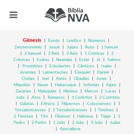
Gênesis
|
Êxodo
|
Levítico
|
Números
|
Deuteronômio
|
Josué
|
Juízes
|
Rute
|
1 Samuel
|
2 Samuel
|
1 Reis
|
2 Reis
|
1 Crônicas
|
2
Crônicas
|
Esdras
|
Neemias
|
Ester
|
Jó
|
Salmos
|
Provérbios
|
Eclesiastes
|
Cânticos
|
Isaías
|
Jeremias
|
Lamentações
|
Ezequiel
|
Daniel
|
Oséias
|
Joel
|
Amós
|
Obadias
|
Jonas
|
Miquéias
|
Naum
|
Habacuque
|
Sofonias
|
Ageu
|
Zacarias
|
Malaquias
|
Mateus
|
Marcos
|
Lucas
|
João
|
Atos
|
Romanos
|
1 Coríntios
|
2 Coríntios
|
Gálatas
|
Efésios
|
Filipenses
|
Colossenses
|
1
Tessalonicenses
|
2 Tessalonicenses
|
1 Timóteo
|
2 Timóteo
|
Tito
|
Filemom
|
Hebreus
|
Tiago
|
1
Pedro
|
2 Pedro
|
1 João
|
2 João
|
3 João
|
Judas
|
Apocalipse