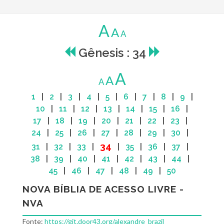
A
A
A
Gênesis : 34
A
A
A
1
|
2
|
3
|
4
|
5
|
6
|
7
|
8
|
9
|
10
|
11
|
12
|
13
|
14
|
15
|
16
|
17
|
18
|
19
|
20
|
21
|
22
|
23
|
24
|
25
|
26
|
27
|
28
|
29
|
30
|
34
31
|
32
|
33
|
|
35
|
36
|
37
|
38
|
39
|
40
|
41
|
42
|
43
|
44
|
45
|
46
|
47
|
48
|
49
|
50
NOVA BÍBLIA DE ACESSO LIVRE -
NVA
Fonte:
https://git.door43.org/alexandre_brazil