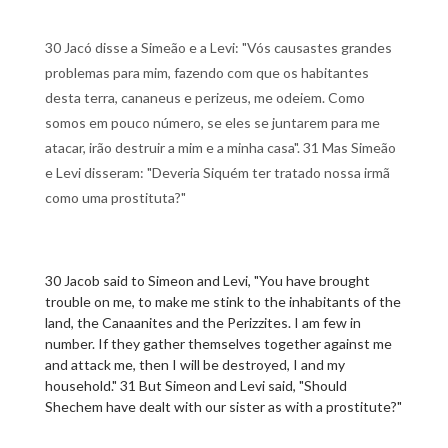
30 Jacó disse a Simeão e a Levi: "Vós causastes grandes
problemas para mim, fazendo com que os habitantes
desta terra, cananeus e perizeus, me odeiem. Como
somos em pouco número, se eles se juntarem para me
atacar, irão destruir a mim e a minha casa". 31 Mas Simeão
e Levi disseram: "Deveria Siquém ter tratado nossa irmã
como uma prostituta?"
30 Jacob said to Simeon and Levi, "You have brought
trouble on me, to make me stink to the inhabitants of the
land, the Canaanites and the Perizzites. I am few in
number. If they gather themselves together against me
and attack me, then I will be destroyed, I and my
household." 31 But Simeon and Levi said, "Should
Shechem have dealt with our sister as with a prostitute?"