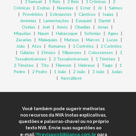
|
2 Samuel
|
1 Reis
|
2 Reis
|
1 Crônicas
|
2
Crônicas
|
Esdras
|
Neemias
|
Ester
|
Jó
|
Salmos
|
Provérbios
|
Eclesiastes
|
Cânticos
|
Isaías
|
Jeremias
|
Lamentações
|
Ezequiel
|
Daniel
|
Oséias
|
Joel
|
Amós
|
Obadias
|
Jonas
|
Miquéias
|
Naum
|
Habacuque
|
Sofonias
|
Ageu
|
Zacarias
|
Malaquias
|
Mateus
|
Marcos
|
Lucas
|
João
|
Atos
|
Romanos
|
1 Coríntios
|
2 Coríntios
|
Gálatas
|
Efésios
|
Filipenses
|
Colossenses
|
1
Tessalonicenses
|
2 Tessalonicenses
|
1 Timóteo
|
2 Timóteo
|
Tito
|
Filemom
|
Hebreus
|
Tiago
|
1
Pedro
|
2 Pedro
|
1 João
|
2 João
|
3 João
|
Judas
|
Apocalipse
Você também pode sugerir melhorias
nos recursos da NVA (notas explicativas,
questões e palavras-chave) ou no próprio
texto NVA. Envie suas sugestões ao
e-mail
revisao@biblianva.com.br
para