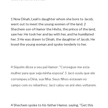
1 Now Dinah, Leah's daughter whom she bore to Jacob,
went out to meet the young women of the land. 2
Shechem son of Hamor the Hivite, the prince of the land,
saw her. He took her and lay with her, and he humiliated
her. 3 He was drawn to Dinah, the daughter of Jacob. He
loved the young woman and spoke tenderly to her.
4 Siquém disse a seu pai Hamor: "Consegue-me esta
mulher para que seja minha esposa". 5 Jacó ouviu que ele
corrompeu a Diná, sua filha. Seus filhos estavam no
campo com os rebanhos; Jacó calou-se até eles voltarem.
4 Shechem spoke to his father Hamor, saying, "Get this