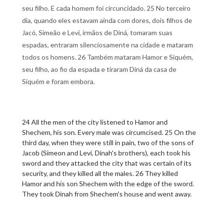
seu filho. E cada homem foi circuncidado. 25 No terceiro
dia, quando eles estavam ainda com dores, dois filhos de
Jacó, Simeão e Levi, irmãos de Diná, tomaram suas
espadas, entraram silenciosamente na cidade e mataram
todos os homens. 26 Também mataram Hamor e Siquém,
seu filho, ao fio da espada e tiraram Diná da casa de
Siquém e foram embora.
24 All the men of the city listened to Hamor and
Shechem, his son. Every male was circumcised. 25 On the
third day, when they were still in pain, two of the sons of
Jacob (Simeon and Levi, Dinah's brothers), each took his
sword and they attacked the city that was certain of its
security, and they killed all the males. 26 They killed
Hamor and his son Shechem with the edge of the sword.
They took Dinah from Shechem's house and went away.