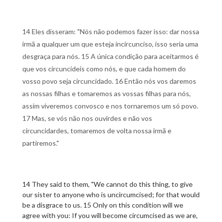
14 Eles disseram: "Nós não podemos fazer isso: dar nossa
irmã a qualquer um que esteja incircunciso, isso seria uma
desgraça para nós. 15 A única condição para aceitarmos é
que vos circuncideis como nós, e que cada homem do
vosso povo seja circuncidado. 16 Então nós vos daremos
as nossas filhas e tomaremos as vossas filhas para nós,
assim viveremos convosco e nos tornaremos um só povo.
17 Mas, se vós não nos ouvirdes e não vos
circuncidardes, tomaremos de volta nossa irmã e
partiremos."
14 They said to them, "We cannot do this thing, to give
our sister to anyone who is uncircumcised; for that would
be a disgrace to us. 15 Only on this condition will we
agree with you: If you will become circumcised as we are,