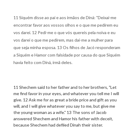
11 Siquém disse ao pai e aos irmãos de Diná: "Deixai-me
encontrar favor aos vossos olhos e o que me pedirem eu
vos darei. 12 Pedi-me o que vós quereis pela noiva e eu
vos darei o que me pedirem, mas dai-me a mulher para
que seja minha esposa. 13 Os filhos de Jacó responderam
a Siquém e Hamor com falsidade por causa do que Siquém
havia feito com Diná, irmã deles.
11 Shechem said to her father and to her brothers, "Let
me find favor in your eyes, and whatever you tell me I will
give. 12 Ask me for as great a bride price and gift as you
will, and I will give whatever you say to me, but give me
the young woman as a wife." 13 The sons of Jacob
answered Shechem and Hamor his father with deceit,
because Shechem had defiled Dinah their sister.