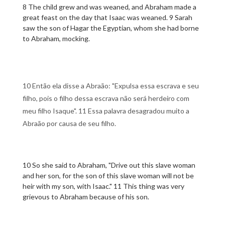
8 The child grew and was weaned, and Abraham made a
great feast on the day that Isaac was weaned. 9 Sarah
saw the son of Hagar the Egyptian, whom she had borne
to Abraham, mocking.
10 Então ela disse a Abraão: "Expulsa essa escrava e seu
filho, pois o filho dessa escrava não será herdeiro com
meu filho Isaque". 11 Essa palavra desagradou muito a
Abraão por causa de seu filho.
10 So she said to Abraham, "Drive out this slave woman
and her son, for the son of this slave woman will not be
heir with my son, with Isaac." 11 This thing was very
grievous to Abraham because of his son.