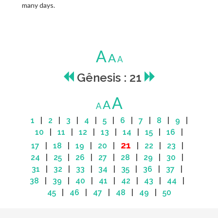
many days.
A
A
A
Gênesis : 21
A
A
A
1
|
2
|
3
|
4
|
5
|
6
|
7
|
8
|
9
|
10
|
11
|
12
|
13
|
14
|
15
|
16
|
21
17
|
18
|
19
|
20
|
|
22
|
23
|
24
|
25
|
26
|
27
|
28
|
29
|
30
|
31
|
32
|
33
|
34
|
35
|
36
|
37
|
38
|
39
|
40
|
41
|
42
|
43
|
44
|
45
|
46
|
47
|
48
|
49
|
50