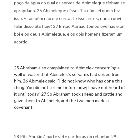
poço de água do qual os servos de Abimeleque tinham se
apropriado. 26 Abimeleque disse: "Eu não sei quem fez
isso. E também não me contaste isso antes; nunca ouvi
falar disso até hoje". 27 Então Abraão tomou ovelhas e um
boi e os deu a Abimeleque, e os dois homens fizeram um
acordo.
25 Abraham also complained to Abimelek concerning a
well of water that Abimelek's servants had seized from
him. 26 Abimelek said, "I do not know who has done this
thing. You did not tell me before now; I have not heard of
it until today." 27 So Abraham took sheep and cattle and
gave them to Abimelek, and the two men made a
covenant.
28 Pôs Abraão à parte sete cordeiras do rebanho. 29