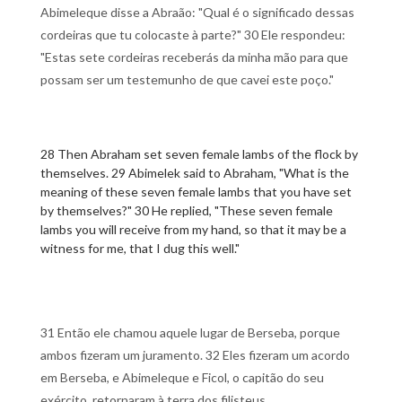
Abimeleque disse a Abraão: "Qual é o significado dessas
cordeiras que tu colocaste à parte?" 30 Ele respondeu:
"Estas sete cordeiras receberás da minha mão para que
possam ser um testemunho de que cavei este poço."
28 Then Abraham set seven female lambs of the flock by
themselves. 29 Abimelek said to Abraham, "What is the
meaning of these seven female lambs that you have set
by themselves?" 30 He replied, "These seven female
lambs you will receive from my hand, so that it may be a
witness for me, that I dug this well."
31 Então ele chamou aquele lugar de Berseba, porque
ambos fizeram um juramento. 32 Eles fizeram um acordo
em Berseba, e Abimeleque e Ficol, o capitão do seu
exército, retornaram à terra dos filisteus.