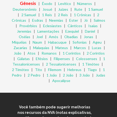
Gênesis
|
Êxodo
|
Levítico
|
Números
|
Deuteronômio
|
Josué
|
Juízes
|
Rute
|
1 Samuel
|
2 Samuel
|
1 Reis
|
2 Reis
|
1 Crônicas
|
2
Crônicas
|
Esdras
|
Neemias
|
Ester
|
Jó
|
Salmos
|
Provérbios
|
Eclesiastes
|
Cânticos
|
Isaías
|
Jeremias
|
Lamentações
|
Ezequiel
|
Daniel
|
Oséias
|
Joel
|
Amós
|
Obadias
|
Jonas
|
Miquéias
|
Naum
|
Habacuque
|
Sofonias
|
Ageu
|
Zacarias
|
Malaquias
|
Mateus
|
Marcos
|
Lucas
|
João
|
Atos
|
Romanos
|
1 Coríntios
|
2 Coríntios
|
Gálatas
|
Efésios
|
Filipenses
|
Colossenses
|
1
Tessalonicenses
|
2 Tessalonicenses
|
1 Timóteo
|
2 Timóteo
|
Tito
|
Filemom
|
Hebreus
|
Tiago
|
1
Pedro
|
2 Pedro
|
1 João
|
2 João
|
3 João
|
Judas
|
Apocalipse
Você também pode sugerir melhorias
nos recursos da NVA (notas explicativas,