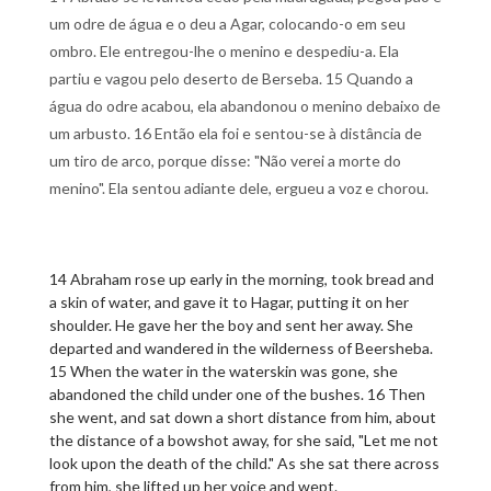
um odre de água e o deu a Agar, colocando-o em seu
ombro. Ele entregou-lhe o menino e despediu-a. Ela
partiu e vagou pelo deserto de Berseba. 15 Quando a
água do odre acabou, ela abandonou o menino debaixo de
um arbusto. 16 Então ela foi e sentou-se à distância de
um tiro de arco, porque disse: "Não verei a morte do
menino". Ela sentou adiante dele, ergueu a voz e chorou.
14 Abraham rose up early in the morning, took bread and
a skin of water, and gave it to Hagar, putting it on her
shoulder. He gave her the boy and sent her away. She
departed and wandered in the wilderness of Beersheba.
15 When the water in the waterskin was gone, she
abandoned the child under one of the bushes. 16 Then
she went, and sat down a short distance from him, about
the distance of a bowshot away, for she said, "Let me not
look upon the death of the child." As she sat there across
from him, she lifted up her voice and wept.