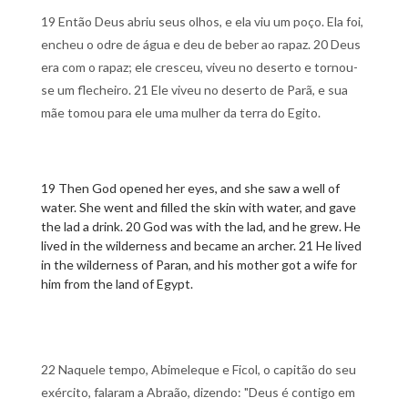
19 Então Deus abriu seus olhos, e ela viu um poço. Ela foi,
encheu o odre de água e deu de beber ao rapaz. 20 Deus
era com o rapaz; ele cresceu, viveu no deserto e tornou-
se um flecheiro. 21 Ele viveu no deserto de Parã, e sua
mãe tomou para ele uma mulher da terra do Egito.
19 Then God opened her eyes, and she saw a well of
water. She went and filled the skin with water, and gave
the lad a drink. 20 God was with the lad, and he grew. He
lived in the wilderness and became an archer. 21 He lived
in the wilderness of Paran, and his mother got a wife for
him from the land of Egypt.
22 Naquele tempo, Abimeleque e Ficol, o capitão do seu
exército, falaram a Abraão, dizendo: "Deus é contigo em