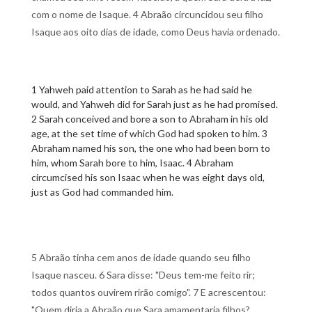
com o nome de Isaque. 4 Abraão circuncidou seu filho
Isaque aos oito dias de idade, como Deus havia ordenado.
1 Yahweh paid attention to Sarah as he had said he
would, and Yahweh did for Sarah just as he had promised.
2 Sarah conceived and bore a son to Abraham in his old
age, at the set time of which God had spoken to him. 3
Abraham named his son, the one who had been born to
him, whom Sarah bore to him, Isaac. 4 Abraham
circumcised his son Isaac when he was eight days old,
just as God had commanded him.
5 Abraão tinha cem anos de idade quando seu filho
Isaque nasceu. 6 Sara disse: "Deus tem-me feito rir;
todos quantos ouvirem rirão comigo". 7 E acrescentou:
"Quem diria a Abraão que Sara amamentaria filhos?