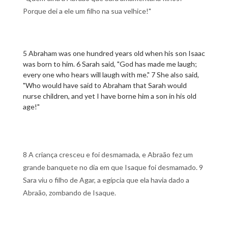
Porque dei a ele um filho na sua velhice!"
5 Abraham was one hundred years old when his son Isaac
was born to him. 6 Sarah said, "God has made me laugh;
every one who hears will laugh with me." 7 She also said,
"Who would have said to Abraham that Sarah would
nurse children, and yet I have borne him a son in his old
age!"
8 A criança cresceu e foi desmamada, e Abraão fez um
grande banquete no dia em que Isaque foi desmamado. 9
Sara viu o filho de Agar, a egípcia que ela havia dado a
Abraão, zombando de Isaque.