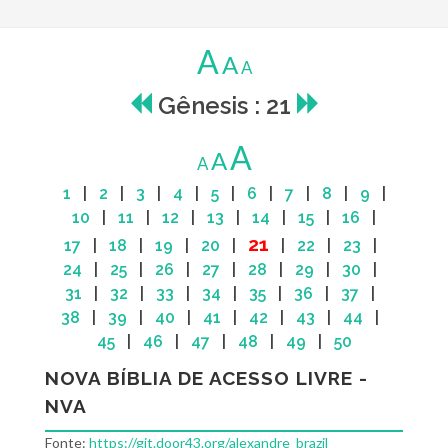
A
A
A
Gênesis : 21
A
A
A
1
|
2
|
3
|
4
|
5
|
6
|
7
|
8
|
9
|
10
|
11
|
12
|
13
|
14
|
15
|
16
|
21
17
|
18
|
19
|
20
|
|
22
|
23
|
24
|
25
|
26
|
27
|
28
|
29
|
30
|
31
|
32
|
33
|
34
|
35
|
36
|
37
|
38
|
39
|
40
|
41
|
42
|
43
|
44
|
45
|
46
|
47
|
48
|
49
|
50
NOVA BÍBLIA DE ACESSO LIVRE -
NVA
Fonte:
https://git.door43.org/alexandre_brazil