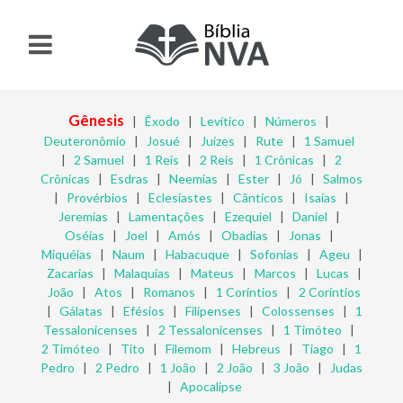
Gênesis
|
Êxodo
|
Levítico
|
Números
|
Deuteronômio
|
Josué
|
Juízes
|
Rute
|
1 Samuel
|
2 Samuel
|
1 Reis
|
2 Reis
|
1 Crônicas
|
2
Crônicas
|
Esdras
|
Neemias
|
Ester
|
Jó
|
Salmos
|
Provérbios
|
Eclesiastes
|
Cânticos
|
Isaías
|
Jeremias
|
Lamentações
|
Ezequiel
|
Daniel
|
Oséias
|
Joel
|
Amós
|
Obadias
|
Jonas
|
Miquéias
|
Naum
|
Habacuque
|
Sofonias
|
Ageu
|
Zacarias
|
Malaquias
|
Mateus
|
Marcos
|
Lucas
|
João
|
Atos
|
Romanos
|
1 Coríntios
|
2 Coríntios
|
Gálatas
|
Efésios
|
Filipenses
|
Colossenses
|
1
Tessalonicenses
|
2 Tessalonicenses
|
1 Timóteo
|
2 Timóteo
|
Tito
|
Filemom
|
Hebreus
|
Tiago
|
1
Pedro
|
2 Pedro
|
1 João
|
2 João
|
3 João
|
Judas
|
Apocalipse