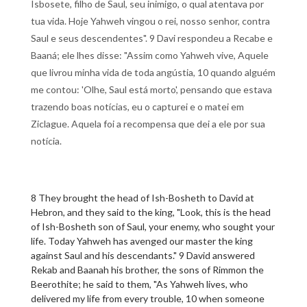
Isbosete, filho de Saul, seu inimigo, o qual atentava por
tua vida. Hoje Yahweh vingou o rei, nosso senhor, contra
Saul e seus descendentes". 9 Davi respondeu a Recabe e
Baaná; ele lhes disse: "Assim como Yahweh vive, Aquele
que livrou minha vida de toda angústia, 10 quando alguém
me contou: 'Olhe, Saul está morto', pensando que estava
trazendo boas notícias, eu o capturei e o matei em
Ziclague. Aquela foi a recompensa que dei a ele por sua
notícia.
8 They brought the head of Ish-Bosheth to David at
Hebron, and they said to the king, "Look, this is the head
of Ish-Bosheth son of Saul, your enemy, who sought your
life. Today Yahweh has avenged our master the king
against Saul and his descendants." 9 David answered
Rekab and Baanah his brother, the sons of Rimmon the
Beerothite; he said to them, "As Yahweh lives, who
delivered my life from every trouble, 10 when someone