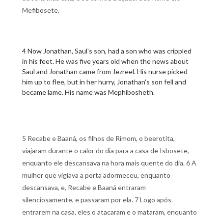
Mefibosete.
4 Now Jonathan, Saul's son, had a son who was crippled
in his feet. He was five years old when the news about
Saul and Jonathan came from Jezreel. His nurse picked
him up to flee, but in her hurry, Jonathan's son fell and
became lame. His name was Mephibosheth.
5 Recabe e Baaná, os filhos de Rimom, o beerotita,
viajaram durante o calor do dia para a casa de Isbosete,
enquanto ele descansava na hora mais quente do dia. 6 A
mulher que vigiava a porta adormeceu, enquanto
descansava, e, Recabe e Baaná entraram
silenciosamente, e passaram por ela. 7 Logo após
entrarem na casa, eles o atacaram e o mataram, enquanto