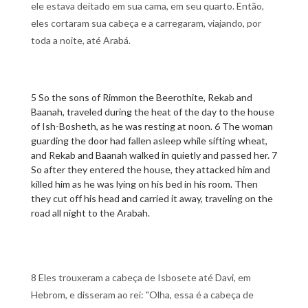
ele estava deitado em sua cama, em seu quarto. Então,
eles cortaram sua cabeça e a carregaram, viajando, por
toda a noite, até Arabá.
5 So the sons of Rimmon the Beerothite, Rekab and
Baanah, traveled during the heat of the day to the house
of Ish-Bosheth, as he was resting at noon. 6 The woman
guarding the door had fallen asleep while sifting wheat,
and Rekab and Baanah walked in quietly and passed her. 7
So after they entered the house, they attacked him and
killed him as he was lying on his bed in his room. Then
they cut off his head and carried it away, traveling on the
road all night to the Arabah.
8 Eles trouxeram a cabeça de Isbosete até Davi, em
Hebrom, e disseram ao rei: "Olha, essa é a cabeça de