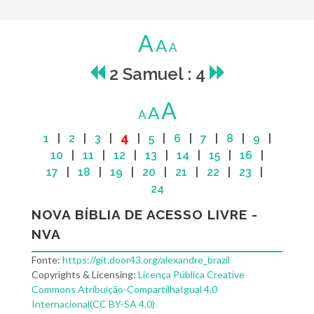
A
A
A
2 Samuel : 4
A
A
A
4
1
|
2
|
3
|
|
5
|
6
|
7
|
8
|
9
|
10
|
11
|
12
|
13
|
14
|
15
|
16
|
17
|
18
|
19
|
20
|
21
|
22
|
23
|
24
NOVA BÍBLIA DE ACESSO LIVRE -
NVA
Fonte:
https://git.door43.org/alexandre_brazil
Copyrights & Licensing:
Licença Pública Creative
Commons Atribuição-CompartilhaIgual 4.0
Internacional(CC BY-SA 4.0)