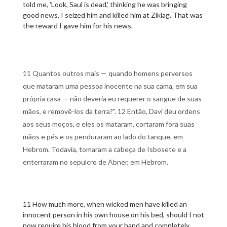
told me, 'Look, Saul is dead,' thinking he was bringing
good news, I seized him and killed him at Ziklag. That was
the reward I gave him for his news.
11 Quantos outros mais — quando homens perversos
que mataram uma pessoa inocente na sua cama, em sua
própria casa — não deveria eu requerer o sangue de suas
mãos, e removê-los da terra?". 12 Então, Davi deu ordens
aos seus moços, e eles os mataram, cortaram fora suas
mãos e pés e os penduraram ao lado do tanque, em
Hebrom. Todavia, tomaram a cabeça de Isbosete e a
enterraram no sepulcro de Abner, em Hebrom.
11 How much more, when wicked men have killed an
innocent person in his own house on his bed, should I not
now require his blood from your hand and completely