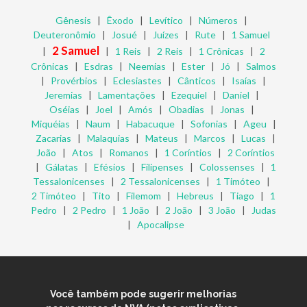
Gênesis
|
Êxodo
|
Levítico
|
Números
|
Deuteronômio
|
Josué
|
Juízes
|
Rute
|
1 Samuel
2 Samuel
|
|
1 Reis
|
2 Reis
|
1 Crônicas
|
2
Crônicas
|
Esdras
|
Neemias
|
Ester
|
Jó
|
Salmos
|
Provérbios
|
Eclesiastes
|
Cânticos
|
Isaías
|
Jeremias
|
Lamentações
|
Ezequiel
|
Daniel
|
Oséias
|
Joel
|
Amós
|
Obadias
|
Jonas
|
Miquéias
|
Naum
|
Habacuque
|
Sofonias
|
Ageu
|
Zacarias
|
Malaquias
|
Mateus
|
Marcos
|
Lucas
|
João
|
Atos
|
Romanos
|
1 Coríntios
|
2 Coríntios
|
Gálatas
|
Efésios
|
Filipenses
|
Colossenses
|
1
Tessalonicenses
|
2 Tessalonicenses
|
1 Timóteo
|
2 Timóteo
|
Tito
|
Filemom
|
Hebreus
|
Tiago
|
1
Pedro
|
2 Pedro
|
1 João
|
2 João
|
3 João
|
Judas
|
Apocalipse
Você também pode sugerir melhorias