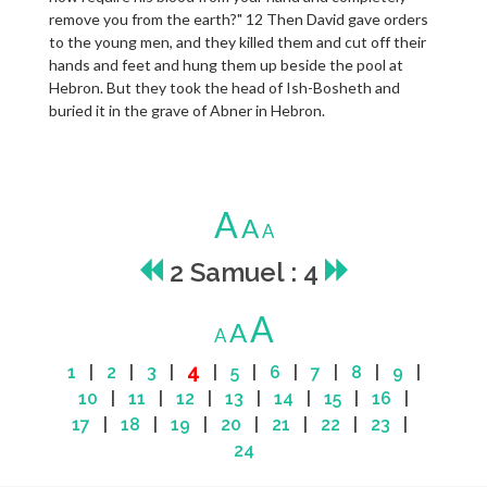
remove you from the earth?" 12 Then David gave orders
to the young men, and they killed them and cut off their
hands and feet and hung them up beside the pool at
Hebron. But they took the head of Ish-Bosheth and
buried it in the grave of Abner in Hebron.
A
A
A
2 Samuel : 4
A
A
A
4
1
|
2
|
3
|
|
5
|
6
|
7
|
8
|
9
|
10
|
11
|
12
|
13
|
14
|
15
|
16
|
17
|
18
|
19
|
20
|
21
|
22
|
23
|
24