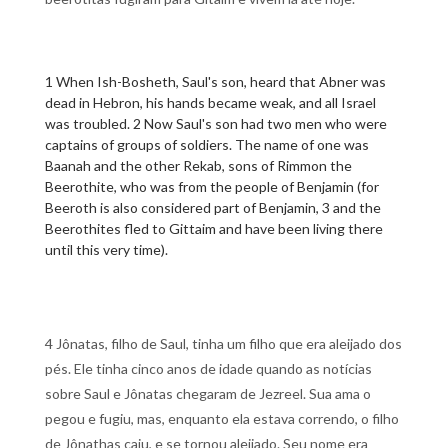
1 When Ish-Bosheth, Saul's son, heard that Abner was
dead in Hebron, his hands became weak, and all Israel
was troubled. 2 Now Saul's son had two men who were
captains of groups of soldiers. The name of one was
Baanah and the other Rekab, sons of Rimmon the
Beerothite, who was from the people of Benjamin (for
Beeroth is also considered part of Benjamin, 3 and the
Beerothites fled to Gittaim and have been living there
until this very time).
4 Jônatas, filho de Saul, tinha um filho que era aleijado dos
pés. Ele tinha cinco anos de idade quando as notícias
sobre Saul e Jônatas chegaram de Jezreel. Sua ama o
pegou e fugiu, mas, enquanto ela estava correndo, o filho
de Jônathas caiu, e se tornou aleijado. Seu nome era