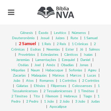
Gênesis
|
Êxodo
|
Levítico
|
Números
|
Deuteronômio
|
Josué
|
Juízes
|
Rute
|
1 Samuel
2 Samuel
|
|
1 Reis
|
2 Reis
|
1 Crônicas
|
2
Crônicas
|
Esdras
|
Neemias
|
Ester
|
Jó
|
Salmos
|
Provérbios
|
Eclesiastes
|
Cânticos
|
Isaías
|
Jeremias
|
Lamentações
|
Ezequiel
|
Daniel
|
Oséias
|
Joel
|
Amós
|
Obadias
|
Jonas
|
Miquéias
|
Naum
|
Habacuque
|
Sofonias
|
Ageu
|
Zacarias
|
Malaquias
|
Mateus
|
Marcos
|
Lucas
|
João
|
Atos
|
Romanos
|
1 Coríntios
|
2 Coríntios
|
Gálatas
|
Efésios
|
Filipenses
|
Colossenses
|
1
Tessalonicenses
|
2 Tessalonicenses
|
1 Timóteo
|
2 Timóteo
|
Tito
|
Filemom
|
Hebreus
|
Tiago
|
1
Pedro
|
2 Pedro
|
1 João
|
2 João
|
3 João
|
Judas
|
Apocalipse