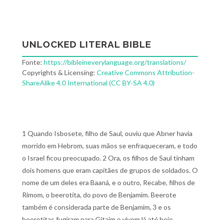
UNLOCKED LITERAL BIBLE
Fonte:
https://bibleineverylanguage.org/translations/
Copyrights & Licensing:
Creative Commons Attribution-
ShareAlike 4.0 International (CC BY-SA 4.0)
1 Quando Isbosete, filho de Saul, ouviu que Abner havia
morrido em Hebrom, suas mãos se enfraqueceram, e todo
o Israel ficou preocupado. 2 Ora, os filhos de Saul tinham
dois homens que eram capitães de grupos de soldados. O
nome de um deles era Baaná, e o outro, Recabe, filhos de
Rimom, o beerotita, do povo de Benjamim. Beerote
também é considerada parte de Benjamim, 3 e os
beerotitas fugiram para Gitaim e vivem lá até hoje.