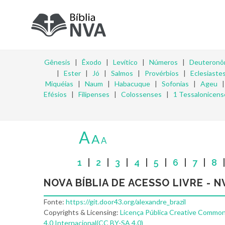
Gênesis
|
Êxodo
|
Levítico
|
Números
|
Deuteronô
|
Ester
|
Jó
|
Salmos
|
Provérbios
|
Eclesiaste
Miquéias
|
Naum
|
Habacuque
|
Sofonias
|
Ageu
Efésios
|
Filipenses
|
Colossenses
|
1 Tessalonicens
A
A
A
1
|
2
|
3
|
4
|
5
|
6
|
7
|
8
NOVA BÍBLIA DE ACESSO LIVRE - N
Fonte:
https://git.door43.org/alexandre_brazil
Copyrights & Licensing:
Licença Pública Creative Common
4.0 Internacional(CC BY-SA 4.0)