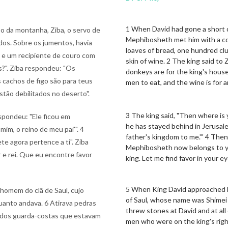
1 When David had gone a short di
o da montanha, Ziba, o servo de
Mephibosheth met him with a c
dos. Sobre os jumentos, havia
loaves of bread, one hundred clu
 e um recipiente de couro com
skin of wine. 2 The king said to 
as?". Ziba respondeu: "Os
donkeys are for the king's house
s cachos de figo são para teus
men to eat, and the wine is for a
ão debilitados no deserto".
3 The king said, "Then where is 
espondeu: "Ele ficou em
he has stayed behind in Jerusalem
mim, o reino de meu pai'". 4
father's kingdom to me.'" 4 Then 
te agora pertence a ti". Ziba
Mephibosheth now belongs to you
 e rei. Que eu encontre favor
king. Let me find favor in your ey
5 When King David approached B
 homem do clã de Saul, cujo
of Saul, whose name was Shimei 
uanto andava. 6 Atirava pedras
threw stones at David and at all 
 e dos guarda-costas que estavam
men who were on the king's right