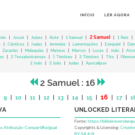
INÍCIO
LER AGORA
2 Samuel
mio
|
Josué
|
Juízes
|
Rute
|
1 Samuel
|
|
1 Reis
s
|
Cânticos
|
Isaías
|
Jeremias
|
Lamentações
|
Ezequiel
|
Dan
|
Zacarias
|
Malaquias
|
Mateus
|
Marcos
|
Lucas
|
João
|
Ato
es
|
2 Tessalonicenses
|
1 Timóteo
|
2 Timóteo
|
Tito
|
Filemo
2 João
|
3 João
|
Judas
|
Apocalipse
2 Samuel : 16
16
|
9
|
10
|
11
|
12
|
13
|
14
|
15
|
|
17
|
1
VA
UNLOCKED LITERA
Fonte:
https://bibleineverylang
s Atribuição-CompartilhaIgual
Copyrights & Licensing:
Creativ
BY-SA 4.0)