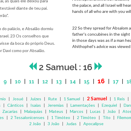
, as quais ele deixou para
the palace, and all Israel will 
etestável diante de teu pai.
hands of all who are with you wil
rão".
22 So they spread for Absalom a
 do palácio, e Absalão dormiu
father's concubines in the sight
Israel. 23 Os conselhos que
in those days was as if a man he
isse da boca do próprio Deus.
Ahithophel's advice was viewed
or Davi como por Absalão.
2 Samuel : 16
16
|
9
|
10
|
11
|
12
|
13
|
14
|
15
|
|
17
|
1
2 Samuel
mio
|
Josué
|
Juízes
|
Rute
|
1 Samuel
|
|
1 Reis
s
|
Cânticos
|
Isaías
|
Jeremias
|
Lamentações
|
Ezequiel
|
Dan
|
Zacarias
|
Malaquias
|
Mateus
|
Marcos
|
Lucas
|
João
|
Ato
es
|
2 Tessalonicenses
|
1 Timóteo
|
2 Timóteo
|
Tito
|
Filemo
2 João
|
3 João
|
Judas
|
Apocalipse