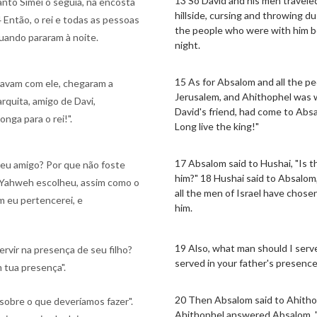
13 So David and his men travele
anto Simei o seguia, na encosta
hillside, cursing and throwing d
 Então, o rei e todas as pessoas
the people who were with him b
uando pararam à noite.
night.
15 As for Absalom and all the p
tavam com ele, chegaram a
Jerusalem, and Ahithophel was w
rquita, amigo de Davi,
David's friend, had come to Absa
onga para o rei!".
Long live the king!"
17 Absalom said to Hushai, "Is t
 teu amigo? Por que não foste
him?" 18 Hushai said to Absalo
m Yahweh escolheu, assim como o
all the men of Israel have chosen
m eu pertencerei, e
him.
19 Also, what man should I serve
rvir na presença de seu filho?
served in your father's presence,
 tua presença".
20 Then Absalom said to Ahithop
 sobre o que deveríamos fazer".
Ahithophel answered Absalom, "