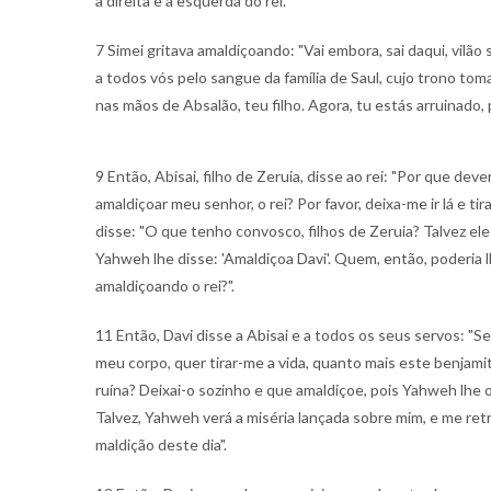
à direita e à esquerda do rei.
7 Simei gritava amaldiçoando: "Vai embora, sai daqui, vilão
a todos vós pelo sangue da família de Saul, cujo trono to
nas mãos de Absalão, teu filho. Agora, tu estás arruinado,
9 Então, Abisai, filho de Zeruia, disse ao rei: "Por que dev
amaldiçoar meu senhor, o rei? Por favor, deixa-me ir lá e tir
disse: "O que tenho convosco, filhos de Zeruia? Talvez e
Yahweh lhe disse: 'Amaldiçoa Davi'. Quem, então, poderia l
amaldiçoando o rei?".
11 Então, Davi disse a Abisai e a todos os seus servos: "Se
meu corpo, quer tirar-me a vida, quanto mais este benjami
ruína? Deixai-o sozinho e que amaldiçoe, pois Yahweh lhe 
Talvez, Yahweh verá a miséria lançada sobre mim, e me ret
maldição deste dia".