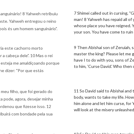
7 Shimei called out in cursing, 
 sanguinário! 8 Yahweh retribuiu
man! 8 Yahweh has repaid all of y
maste. Yahweh entregou o reino
whose place you have reigned. 
 pois és um homem sanguinário".
your son. You have come to ruin
9 Then Abishai son of Zeruiah, 
eria este cachorro morto
master the king? Please let me g
ar a cabeça dele". 10 Mas o rei
have I to do with you, sons of 
le esteja me amaldiçoando porque
to him, 'Curse David.' Who then 
he dizer: "Por que estás
11 So David said to Abishai and 
 meu filho, que foi gerado do
body, wants to take my life. Ho
ta pode, agora, desejar minha
him alone and let him curse, f
ordenou que fizesse isso. 12
will look at the misery unleashe
ribuirá com bondade pela sua