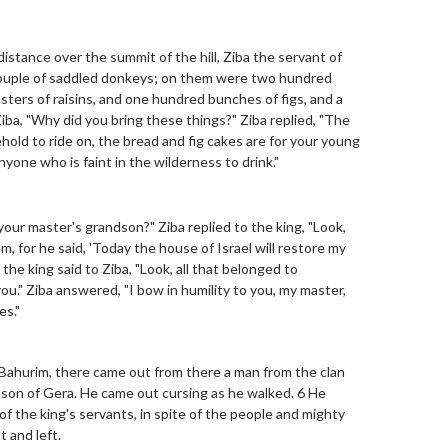
stance over the summit of the hill, Ziba the servant of
ouple of saddled donkeys; on them were two hundred
sters of raisins, and one hundred bunches of figs, and a
Ziba, "Why did you bring these things?" Ziba replied, "The
hold to ride on, the bread and fig cakes are for your young
nyone who is faint in the wilderness to drink."
your master's grandson?" Ziba replied to the king, "Look,
, for he said, 'Today the house of Israel will restore my
the king said to Ziba, "Look, all that belonged to
." Ziba answered, "I bow in humility to you, my master,
es."
ahurim, there came out from there a man from the clan
son of Gera. He came out cursing as he walked. 6 He
of the king's servants, in spite of the people and mighty
 and left.