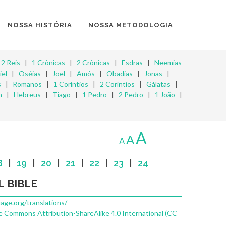
NOSSA HISTÓRIA
NOSSA METODOLOGIA
|
2 Reis
|
1 Crônicas
|
2 Crônicas
|
Esdras
|
Neemias
iel
|
Oséias
|
Joel
|
Amós
|
Obadias
|
Jonas
|
s
|
Romanos
|
1 Coríntios
|
2 Coríntios
|
Gálatas
|
m
|
Hebreus
|
Tiago
|
1 Pedro
|
2 Pedro
|
1 João
|
A
A
A
8
|
19
|
20
|
21
|
22
|
23
|
24
L BIBLE
uage.org/translations/
e Commons Attribution-ShareAlike 4.0 International (CC