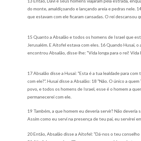
13 Então, Davi e seus homens viajaram pela estrada, enqu
do monte, amaldiçoando e lançando areia e pedras nele. 14
que estavam com ele ficaram cansadas. O rei descansou q
15 Quanto a Absalão e todos os homens de Israel que es
Jerusalém. E Aitofel estava com eles. 16 Quando Husai, o a
encontrou Absalão, disse-lhe: "Vida longa para o rei! Vida l
17 Absalão disse a Husai: "Esta é a tua lealdade para com
com ele?". Husai disse a Absalão: 18 "Não. O único a que
povo, e todos os homens de Israel, esse é o homem a que
permanecerei com ele.
19 Também, a que homem eu deveria servir? Não deveria se
Assim como eu servi na presença de teu pai, eu servirei em
20 Então, Absalão disse a Aitofel: "Dá-nos o teu conselho