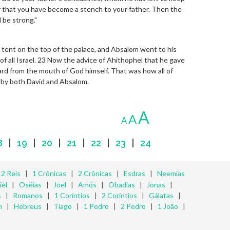
hear that you have become a stench to your father. Then the
l be strong."
 tent on the top of the palace, and Absalom went to his
 of all Israel. 23 Now the advice of Ahithophel that he gave
ard from the mouth of God himself. That was how all of
 by both David and Absalom.
A
A
A
8
|
19
|
20
|
21
|
22
|
23
|
24
|
2 Reis
|
1 Crônicas
|
2 Crônicas
|
Esdras
|
Neemias
iel
|
Oséias
|
Joel
|
Amós
|
Obadias
|
Jonas
|
s
|
Romanos
|
1 Coríntios
|
2 Coríntios
|
Gálatas
|
m
|
Hebreus
|
Tiago
|
1 Pedro
|
2 Pedro
|
1 João
|