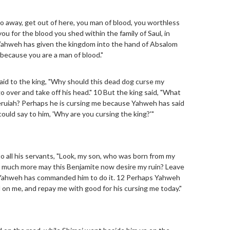
"Go away, get out of here, you man of blood, you worthless
ou for the blood you shed within the family of Saul, in
Yahweh has given the kingdom into the hand of Absalom
 because you are a man of blood."
said to the king, "Why should this dead dog curse my
o over and take off his head." 10 But the king said, "What
Zeruiah? Perhaps he is cursing me because Yahweh has said
could say to him, 'Why are you cursing the king?'"
to all his servants, "Look, my son, who was born from my
w much more may this Benjamite now desire my ruin? Leave
or Yahweh has commanded him to do it. 12 Perhaps Yahweh
d on me, and repay me with good for his cursing me today."