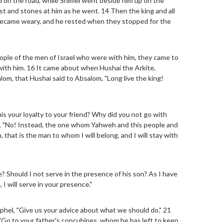
d on the road, while Shimei went beside him up on the
ust and stones at him as he went. 14 Then the king and all
ecame weary, and he rested when they stopped for the
eople of the men of Israel who were with him, they came to
ith him. 16 It came about when Hushai the Arkite,
lom, that Hushai said to Absalom, "Long live the king!
his your loyalty to your friend? Why did you not go with
m, "No! Instead, the one whom Yahweh and this people and
, that is the man to whom I will belong, and I will stay with
? Should I not serve in the presence of his son? As I have
 I will serve in your presence."
hel, "Give us your advice about what we should do." 21
Go to your father's concubines, whom he has left to keep