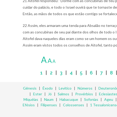
21 Aitofel respondeu: "Dorme com as concubinas de teu pai
cuidar do palácio, e todo o Israel ouvirá que te tornaste d
Então, as mãos de todos os que estão contigo se fortalece
22 Assim, eles armaram uma tenda para Absalão no terraço
com as concubinas de seu pai diante dos olhos de todo o 
Aitofel dava naqueles dias eram como se um homem os ouv
Assim eram vistos todos os conselhos de Aitofel, tanto p
A
A
A
1
|
2
|
3
|
4
|
5
|
6
|
7
|
8
Gênesis
|
Êxodo
|
Levítico
|
Números
|
Deuteronô
|
Ester
|
Jó
|
Salmos
|
Provérbios
|
Eclesiaste
Miquéias
|
Naum
|
Habacuque
|
Sofonias
|
Ageu
Efésios
|
Filipenses
|
Colossenses
|
1 Tessalonicens