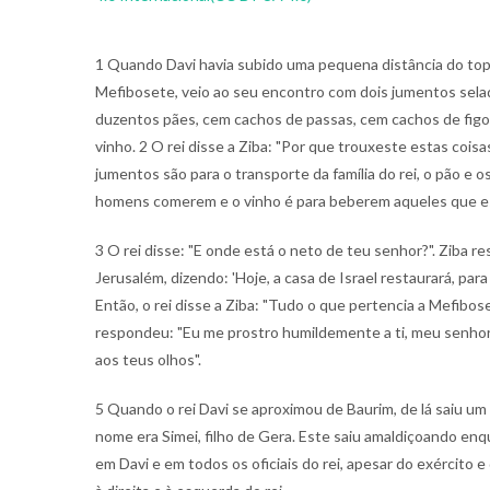
1 Quando Davi havia subido uma pequena distância do top
Mefibosete, veio ao seu encontro com dois jumentos sela
duzentos pães, cem cachos de passas, cem cachos de figo
vinho. 2 O rei disse a Ziba: "Por que trouxeste estas cois
jumentos são para o transporte da família do rei, o pão e o
homens comerem e o vinho é para beberem aqueles que est
3 O rei disse: "E onde está o neto de teu senhor?". Ziba r
Jerusalém, dizendo: 'Hoje, a casa de Israel restaurará, para 
Então, o rei disse a Ziba: "Tudo o que pertencia a Mefibose
respondeu: "Eu me prostro humildemente a ti, meu senhor
aos teus olhos".
5 Quando o rei Davi se aproximou de Baurim, de lá saiu um
nome era Simei, filho de Gera. Este saiu amaldiçoando enq
em Davi e em todos os oficiais do rei, apesar do exército