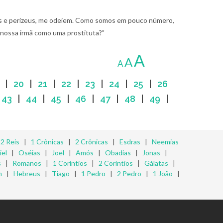
eus e perizeus, me odeiem. Como somos em pouco número,
 nossa irmã como uma prostituta?"
A
A
A
|
20
|
21
|
22
|
23
|
24
|
25
|
26
|
43
|
44
|
45
|
46
|
47
|
48
|
49
|
|
2 Reis
|
1 Crônicas
|
2 Crônicas
|
Esdras
|
Neemias
iel
|
Oséias
|
Joel
|
Amós
|
Obadias
|
Jonas
|
s
|
Romanos
|
1 Coríntios
|
2 Coríntios
|
Gálatas
|
m
|
Hebreus
|
Tiago
|
1 Pedro
|
2 Pedro
|
1 João
|