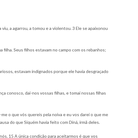
a viu, a agarrou, a tomou e a violentou.
3 Ele se apaixonou
ua filha. Seus filhos estavam no campo com os rebanhos;
furiosos, estavam indignados porque ele havia desgraçado
ança conosco, dai-nos vossas filhas, e tomai nossas filhas
-me o que vós quereis pela noiva e eu vos darei o que me
usa do que Siquém havia feito com Diná, irmã deles.
 nós.
15 A única condição para aceitarmos é que vos