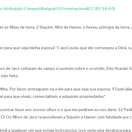
 Atribuição-CompartilhaIgual 4.0 Internacional(CC BY-SA 4.0)
r as filhas da terra.
2 Siquém, filho de Hamor, o heveu, príncipe da terra, 
r para que seja minha esposa".
5 Jacó ouviu que ele corrompeu a Diná, s
lhos de Jacó voltaram do campo e ouviram sobre o ocorrido. Eles ficaram 
sido feito.
filha. Por favor, entreguem-na a ele para que seja sua esposa.
9 Fazei ali
l para que vivais, comercializeis e adquirais propriedades".
ncontrar favor aos vossos olhos e o que me pedirem eu vos darei.
12 Pedi
.
13 Os filhos de Jacó responderam a Siquém e Hamor com falsidade por ca
irmã a qualquer um que esteja incircunciso, isso seria uma desgraça para