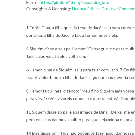
Fonte:
https://git.door43.org/alexandre_brazil
Copyrights & Licensing:
Licença Pública Creative Commons
1 Então Diná, a filha que Lia teve de Jacó, saiu para conhece
por Diná, a filha de Jacó, e falou ternamente a ela.
4 Siquém disse a seu pai Hamor: "Consegue-me esta mulhe
Jacó calou-se até eles voltarem.
6 Hamor, o pai de Siquém, saiu para falar com Jacó.
7 Os fi
Israel, violentando a filha de Jacó, algo que não deveria ter 
8 Hamor falou-lhes, dizendo: "Meu filho Siquém ama vossa 
para vós.
10 Vós vivereis conosco e a terra estará disponíve
11 Siquém disse ao pai e aos irmãos de Diná: "Deixai-me e
pedirem, mas dai-me a mulher para que seja minha esposa
14 Eles disseram: "Nós não podemos fazer isso: dar nossa 