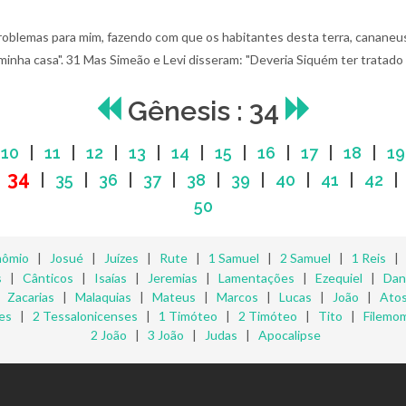
 problemas para mim, fazendo com que os habitantes desta terra, canan
 minha casa".
31 Mas Simeão e Levi disseram: "Deveria Siquém ter tratado
Gênesis : 34
|
10
|
11
|
12
|
13
|
14
|
15
|
16
|
17
|
18
|
19
34
|
|
35
|
36
|
37
|
38
|
39
|
40
|
41
|
42
50
nômio
|
Josué
|
Juízes
|
Rute
|
1 Samuel
|
2 Samuel
|
1 Reis
s
|
Cânticos
|
Isaías
|
Jeremias
|
Lamentações
|
Ezequiel
|
Dan
|
Zacarias
|
Malaquias
|
Mateus
|
Marcos
|
Lucas
|
João
|
Ato
es
|
2 Tessalonicenses
|
1 Timóteo
|
2 Timóteo
|
Tito
|
Filemo
2 João
|
3 João
|
Judas
|
Apocalipse