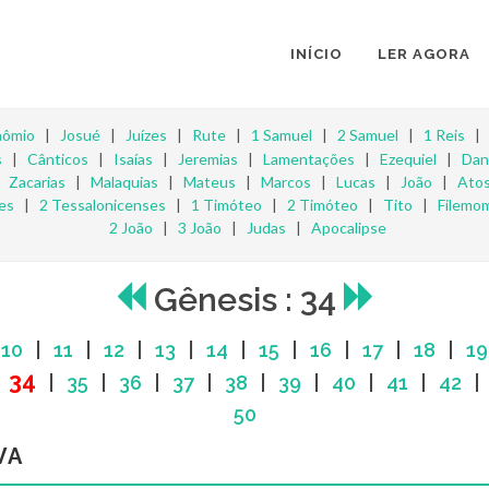
INÍCIO
LER AGORA
nômio
|
Josué
|
Juízes
|
Rute
|
1 Samuel
|
2 Samuel
|
1 Reis
s
|
Cânticos
|
Isaías
|
Jeremias
|
Lamentações
|
Ezequiel
|
Dan
|
Zacarias
|
Malaquias
|
Mateus
|
Marcos
|
Lucas
|
João
|
Ato
es
|
2 Tessalonicenses
|
1 Timóteo
|
2 Timóteo
|
Tito
|
Filemo
2 João
|
3 João
|
Judas
|
Apocalipse
Gênesis : 34
|
10
|
11
|
12
|
13
|
14
|
15
|
16
|
17
|
18
|
19
34
|
|
35
|
36
|
37
|
38
|
39
|
40
|
41
|
42
50
VA