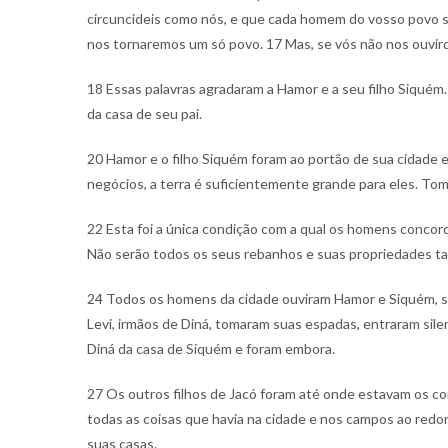
circuncideis como nós, e que cada homem do vosso povo s
nos tornaremos um só povo.
17 Mas, se vós não nos ouvir
18 Essas palavras agradaram a Hamor e a seu filho Siquém
da casa de seu pai.
20 Hamor e o filho Siquém foram ao portão de sua cidade 
negócios, a terra é suficientemente grande para eles. To
22 Esta foi a única condição com a qual os homens conco
Não serão todos os seus rebanhos e suas propriedades t
24 Todos os homens da cidade ouviram Hamor e Siquém, se
Levi, irmãos de Diná, tomaram suas espadas, entraram si
Diná da casa de Siquém e foram embora.
27 Os outros filhos de Jacó foram até onde estavam os co
todas as coisas que havia na cidade e nos campos ao redor
suas casas.