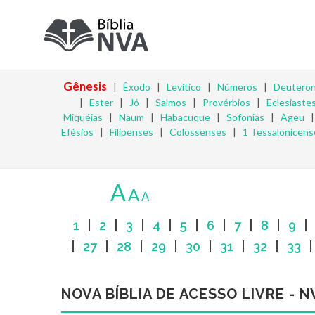
Gênesis
|
Êxodo
|
Levítico
|
Números
|
Deutero
|
Ester
|
Jó
|
Salmos
|
Provérbios
|
Eclesiaste
Miquéias
|
Naum
|
Habacuque
|
Sofonias
|
Ageu
Efésios
|
Filipenses
|
Colossenses
|
1 Tessalonicens
A
A
A
1
|
2
|
3
|
4
|
5
|
6
|
7
|
8
|
9
|
27
|
28
|
29
|
30
|
31
|
32
|
33
NOVA BÍBLIA DE ACESSO LIVRE - N