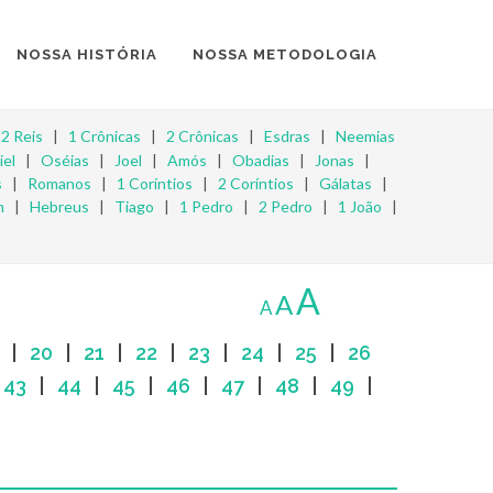
NOSSA HISTÓRIA
NOSSA METODOLOGIA
|
2 Reis
|
1 Crônicas
|
2 Crônicas
|
Esdras
|
Neemias
iel
|
Oséias
|
Joel
|
Amós
|
Obadias
|
Jonas
|
s
|
Romanos
|
1 Coríntios
|
2 Coríntios
|
Gálatas
|
m
|
Hebreus
|
Tiago
|
1 Pedro
|
2 Pedro
|
1 João
|
A
A
A
|
20
|
21
|
22
|
23
|
24
|
25
|
26
|
43
|
44
|
45
|
46
|
47
|
48
|
49
|