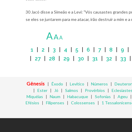
30 Jacó disse a Simeão e a Levi: "Vós causastes grandes
se eles se juntarem para me atacar, irão destruir a mim e a
A
A
A
1
|
2
|
3
|
4
|
5
|
6
|
7
|
8
|
9
|
27
|
28
|
29
|
30
|
31
|
32
|
33
Gênesis
|
Êxodo
|
Levítico
|
Números
|
Deutero
|
Ester
|
Jó
|
Salmos
|
Provérbios
|
Eclesiaste
Miquéias
|
Naum
|
Habacuque
|
Sofonias
|
Ageu
Efésios
|
Filipenses
|
Colossenses
|
1 Tessalonicens