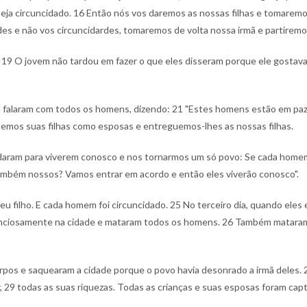
eja circuncidado.
16 Então nós vos daremos as nossas filhas e tomaremos
des e não vos circuncidardes, tomaremos de volta nossa irmã e partiremo
.
19 O jovem não tardou em fazer o que eles disseram porque ele gostava 
e falaram com todos os homens, dizendo:
21 "Estes homens estão em paz c
memos suas filhas como esposas e entreguemos-lhes as nossas filhas.
rdaram para viverem conosco e nos tornarmos um só povo: Se cada homem 
ambém nossos? Vamos entrar em acordo e então eles viverão conosco".
u filho. E cada homem foi circuncidado.
25 No terceiro dia, quando eles 
lenciosamente na cidade e mataram todos os homens.
26 Também mataram H
rpos e saquearam a cidade porque o povo havia desonrado a irmã deles.
,
29 todas as suas riquezas. Todas as crianças e suas esposas foram ca