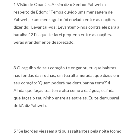
1 Visão de Obadias. Assim diz o Senhor Yahweh a
respeito de Edom: "Temos ouvido uma mensagem de
Yahweh, e um mensageiro foi enviado entre as nações,
dizendo: 'Levantai-vos! Levantemo-nos contra ele para a
batalha!'
2 Eis que te farei pequeno entre as nações.
Serás grandemente desprezado.
3 O orgulho do teu coração te enganou, tu que habitas
nas fendas das rochas, em tua alta morada; que dizes em
teu coração: 'Quem poderá me derrubar na terra?'
4
Ainda que faças tua torre alta como a da águia, e ainda
que faças o teu ninho entre as estrelas, Eu te derrubarei
de lá", diz Yahweh.
5 "Se ladrões viessem a ti ou assaltantes pela noite (como