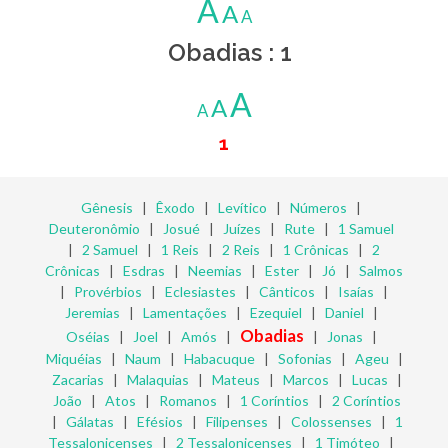
A
A
A
Obadias : 1
A
A
A
1
Gênesis
|
Êxodo
|
Levítico
|
Números
|
Deuteronômio
|
Josué
|
Juízes
|
Rute
|
1 Samuel
|
2 Samuel
|
1 Reis
|
2 Reis
|
1 Crônicas
|
2
Crônicas
|
Esdras
|
Neemias
|
Ester
|
Jó
|
Salmos
|
Provérbios
|
Eclesiastes
|
Cânticos
|
Isaías
|
Jeremias
|
Lamentações
|
Ezequiel
|
Daniel
|
Obadias
Oséias
|
Joel
|
Amós
|
|
Jonas
|
Miquéias
|
Naum
|
Habacuque
|
Sofonias
|
Ageu
|
Zacarias
|
Malaquias
|
Mateus
|
Marcos
|
Lucas
|
João
|
Atos
|
Romanos
|
1 Coríntios
|
2 Coríntios
|
Gálatas
|
Efésios
|
Filipenses
|
Colossenses
|
1
Tessalonicenses
|
2 Tessalonicenses
|
1 Timóteo
|