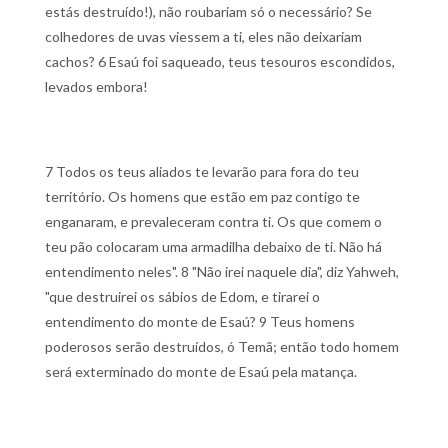
estás destruído!), não roubariam só o necessário? Se
colhedores de uvas viessem a ti, eles não deixariam
cachos?
6 Esaú foi saqueado, teus tesouros escondidos,
levados embora!
7 Todos os teus aliados te levarão para fora do teu
território. Os homens que estão em paz contigo te
enganaram, e prevaleceram contra ti. Os que comem o
teu pão colocaram uma armadilha debaixo de ti. Não há
entendimento neles".
8 "Não irei naquele dia", diz Yahweh,
"que destruirei os sábios de Edom, e tirarei o
entendimento do monte de Esaú?
9 Teus homens
poderosos serão destruídos, ó Temã; então todo homem
será exterminado do monte de Esaú pela matança.