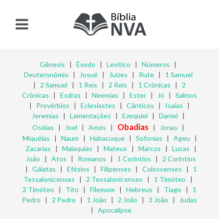
Gênesis
|
Êxodo
|
Levítico
|
Números
|
Deuteronômio
|
Josué
|
Juízes
|
Rute
|
1 Samuel
|
2 Samuel
|
1 Reis
|
2 Reis
|
1 Crônicas
|
2
Crônicas
|
Esdras
|
Neemias
|
Ester
|
Jó
|
Salmos
|
Provérbios
|
Eclesiastes
|
Cânticos
|
Isaías
|
Jeremias
|
Lamentações
|
Ezequiel
|
Daniel
|
Obadias
Oséias
|
Joel
|
Amós
|
|
Jonas
|
Miquéias
|
Naum
|
Habacuque
|
Sofonias
|
Ageu
|
Zacarias
|
Malaquias
|
Mateus
|
Marcos
|
Lucas
|
João
|
Atos
|
Romanos
|
1 Coríntios
|
2 Coríntios
|
Gálatas
|
Efésios
|
Filipenses
|
Colossenses
|
1
Tessalonicenses
|
2 Tessalonicenses
|
1 Timóteo
|
2 Timóteo
|
Tito
|
Filemom
|
Hebreus
|
Tiago
|
1
Pedro
|
2 Pedro
|
1 João
|
2 João
|
3 João
|
Judas
|
Apocalipse