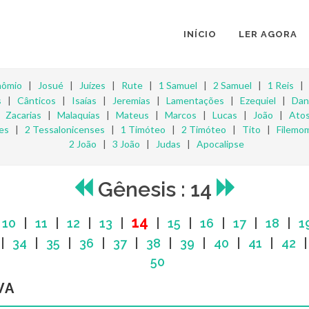
INÍCIO
LER AGORA
nômio
|
Josué
|
Juízes
|
Rute
|
1 Samuel
|
2 Samuel
|
1 Reis
s
|
Cânticos
|
Isaías
|
Jeremias
|
Lamentações
|
Ezequiel
|
Dan
|
Zacarias
|
Malaquias
|
Mateus
|
Marcos
|
Lucas
|
João
|
Ato
es
|
2 Tessalonicenses
|
1 Timóteo
|
2 Timóteo
|
Tito
|
Filemo
2 João
|
3 João
|
Judas
|
Apocalipse
Gênesis : 14
14
|
10
|
11
|
12
|
13
|
|
15
|
16
|
17
|
18
|
1
|
34
|
35
|
36
|
37
|
38
|
39
|
40
|
41
|
42
50
VA