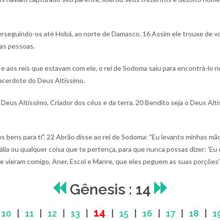
 perseguindo-os até Hobá, ao norte de Damasco.
16 Assim ele trouxe de v
ras pessoas.
 aos reis que estavam com ele, o rei de Sodoma saiu para encontrá-lo n
sacerdote do Deus Altíssimo.
Deus Altíssimo, Criador dos céus e da terra.
20 Bendito seja o Deus Altí
 bens para ti".
22 Abrão disse ao rei de Sodoma: "Eu levanto minhas mão
ia ou qualquer coisa que te pertença, para que nunca possas dizer: 'Eu e
 vieram comigo, Aner, Escol e Manre, que eles peguem as suas porções'"
Gênesis : 14
14
|
10
|
11
|
12
|
13
|
|
15
|
16
|
17
|
18
|
1