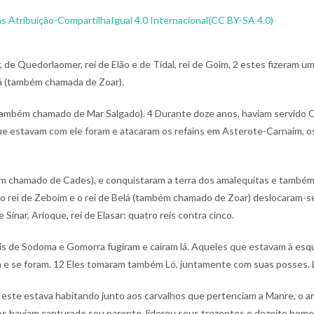
 Atribuição-CompartilhaIgual 4.0 Internacional(CC BY-SA 4.0)
ar, de Quedorlaomer, rei de Elão e de Tidal, rei de Goim,
2 estes fizeram um
lá (também chamada de Zoar).
 (também chamado de Mar Salgado).
4 Durante doze anos, haviam servido Q
ue estavam com ele foram e atacaram os refains em Asterote-Carnaim, o
ém chamado de Cades), e conquistaram a terra dos amalequitas e també
, o rei de Zeboim e o rei de Belá (também chamado de Zoar) deslocaram-s
e Sinar, Arioque, rei de Elasar: quatro reis contra cinco.
reis de Sodoma e Gomorra fugiram e caíram lá. Aqueles que estavam à es
 e se foram.
12 Eles tomaram também Ló, juntamente com suas posses. Ló
 este estava habitando junto aos carvalhos que pertenciam a Manre, o am
 haviam capturado seu parente, liderou seus trezentos e dezoito homen