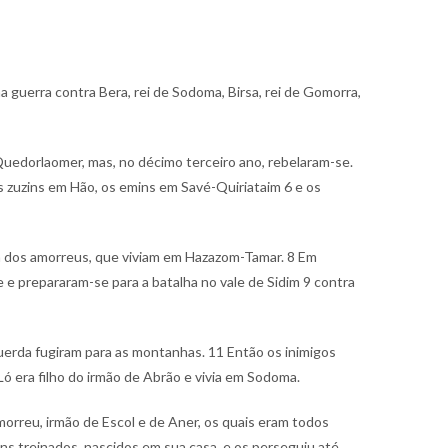
a guerra contra Bera, rei de Sodoma, Birsa, rei de Gomorra,
uedorlaomer, mas, no décimo terceiro ano, rebelaram-se.
s zuzins em Hão, os emins em Savé-Quiriataim
6 e os
m dos amorreus, que viviam em Hazazom-Tamar.
8 Em
e e prepararam-se para a batalha no vale de Sidim
9 contra
querda fugiram para as montanhas.
11 Então os inimigos
 era filho do irmão de Abrão e vivia em Sodoma.
orreu, irmão de Escol e de Aner, os quais eram todos
s treinados, nascidos em sua casa, e os perseguiu até