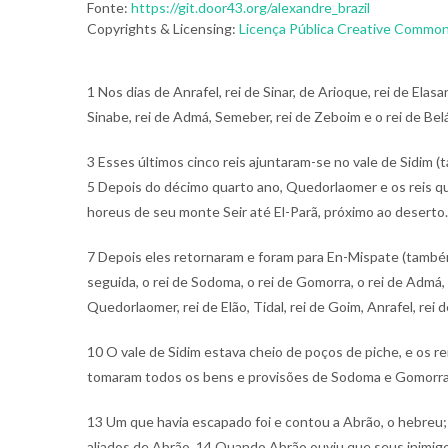
Fonte:
https://git.door43.org/alexandre_brazil
Copyrights & Licensing:
Licença Pública Creative Commons
1 Nos dias de Anrafel, rei de Sinar, de Arioque, rei de Elas
Sinabe, rei de Admá, Semeber, rei de Zeboim e o rei de Be
3 Esses últimos cinco reis ajuntaram-se no vale de Sidim
5 Depois do décimo quarto ano, Quedorlaomer e os reis q
horeus de seu monte Seir até El-Parã, próximo ao deserto.
7 Depois eles retornaram e foram para En-Mispate (tamb
seguida, o rei de Sodoma, o rei de Gomorra, o rei de Admá
Quedorlaomer, rei de Elão, Tidal, rei de Goim, Anrafel, rei d
10 O vale de Sidim estava cheio de poços de piche, e os 
tomaram todos os bens e provisões de Sodoma e Gomorra
13 Um que havia escapado foi e contou a Abrão, o hebreu;
aliados de Abrão.
14 Quando Abrão ouviu que seus inimigos