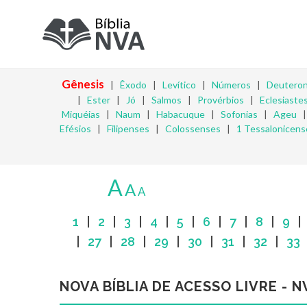
Gênesis
|
Êxodo
|
Levítico
|
Números
|
Deutero
|
Ester
|
Jó
|
Salmos
|
Provérbios
|
Eclesiaste
Miquéias
|
Naum
|
Habacuque
|
Sofonias
|
Ageu
Efésios
|
Filipenses
|
Colossenses
|
1 Tessalonicens
A
A
A
1
|
2
|
3
|
4
|
5
|
6
|
7
|
8
|
9
|
27
|
28
|
29
|
30
|
31
|
32
|
33
NOVA BÍBLIA DE ACESSO LIVRE - N