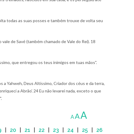
olta todas as suas posses e também trouxe de volta seu
o vale de Savé (também chamado de Vale do Rei).
18
ssimo, que entregou os teus inimigos em tuas mãos".
s a Yahweh, Deus Altíssimo, Criador dos céus e da terra,
nriqueci a Abrão'.
24 Eu não levarei nada, exceto o que
.
A
A
A
9
|
20
|
21
|
22
|
23
|
24
|
25
|
26