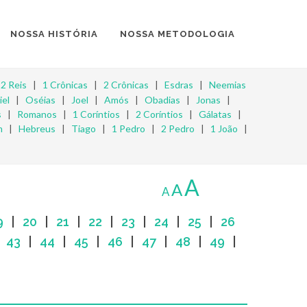
NOSSA HISTÓRIA
NOSSA METODOLOGIA
|
2 Reis
|
1 Crônicas
|
2 Crônicas
|
Esdras
|
Neemias
iel
|
Oséias
|
Joel
|
Amós
|
Obadias
|
Jonas
|
s
|
Romanos
|
1 Coríntios
|
2 Coríntios
|
Gálatas
|
m
|
Hebreus
|
Tiago
|
1 Pedro
|
2 Pedro
|
1 João
|
A
A
A
9
|
20
|
21
|
22
|
23
|
24
|
25
|
26
|
43
|
44
|
45
|
46
|
47
|
48
|
49
|