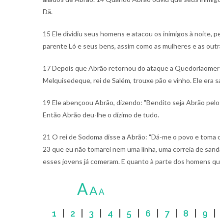
Dã.
15 Ele dividiu seus homens e atacou os inimigos à noite,
parente Ló e seus bens, assim como as mulheres e as out
17 Depois que Abrão retornou do ataque a Quedorlaomer e
Melquisedeque, rei de Salém, trouxe pão e vinho. Ele era 
19 Ele abençoou Abrão, dizendo: "Bendito seja Abrão pelo 
Então Abrão deu-lhe o dízimo de tudo.
21 O rei de Sodoma disse a Abrão: "Dá-me o povo e toma os
23 que eu não tomarei nem uma linha, uma correia de sandál
esses jovens já comeram. E quanto à parte dos homens que
A
A
A
1
|
2
|
3
|
4
|
5
|
6
|
7
|
8
|
9